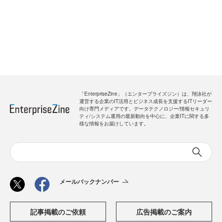
「EnterpriseZine」（エンタープライズジン）は、翔泳社が
運営する企業のIT活用とビジネス成長を支援するITリーダー
向け専門メディアです。データテクノロジー/情報セキュリ
ティ/システム運用の最新動向を中心に、企業ITに関する多
様な情報をお届けしています。
メールバックナンバー
記事掲載のご依頼
広告掲載のご案内