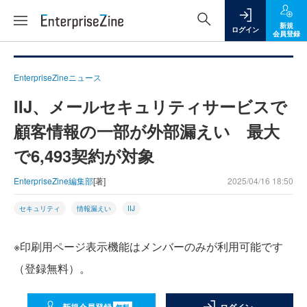
新規
ログイン
会員登録
EnterpriseZineニュース
IIJ、メールセキュリティサービスで
顧客情報の一部が外部漏えい 最大
で6,493契約が対象
EnterpriseZine編集部
[著]
2025/04/16 18:50
セキュリティ
情報漏えい
IIJ
※印刷用ページ表示機能はメンバーのみが利用可能です
（登録無料）。
無料