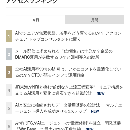
アクセスランキング
今日
月間
AIでシニアが無双状態、若手をどう育てるのか？ アクセン
1
チュア トップコンサルタントに聞く
メール配信に求められる「信頼性」は十分か？企業の
2
DMARC運用が失敗するワケとBIMI導入の勘所
全社AI活用率99％のMIXIは、いかにコストを最適化してい
3
るのか？CTOが語るインフラ運用戦略
JR東海がNRIと挑む“前例なき上流工程変革” リニア構想を
4
支えるAI活用と変化に適応できる組織設計
NEW
AIと安全に接続されたデータ活用基盤の設計法──マルチエ
5
ージェント導入を成功させる5ステップ
NEW
みずほFGがAIエージェントの“量産体制”を確立 開発基盤
6
「Wiz Base」で最大70%の工数短縮
NEW