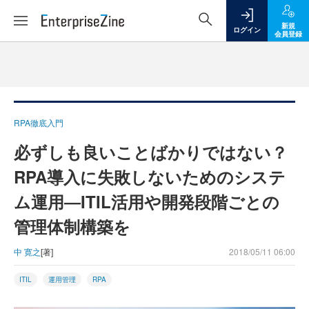
新規
ログイン
会員登録
RPA徹底入門
必ずしも良いことばかりではない？
RPA導入に失敗しないためのシステ
ム運用―ITIL活用や開発段階ごとの
管理体制構築を
中 寛之
[著]
2018/05/11 06:00
ITIL
運用管理
RPA