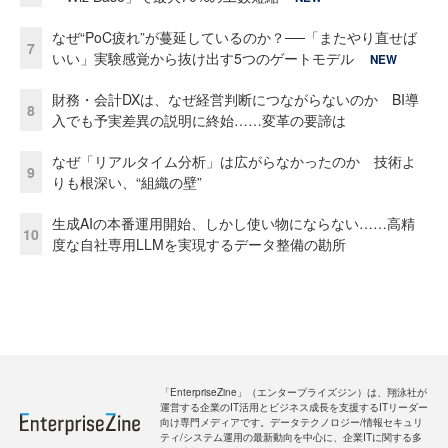
なぜ“PoC疲れ”が蔓延しているのか？──「またやり直せば
7
いい」実験感覚から抜け出す5つのゲートモデル
NEW
財務・会計DXは、なぜ経営判断につながらないのか BI導
8
入でも予実差異の説明に終始……変革の要諦は
なぜ「リアルタイム分析」は広がらなかったのか 技術よ
9
りも根深い、“組織の壁”
生成AIの本番運用開始、しかし使い物にならない……高精
10
度な自社専用LLMを実現するデータ整備の勘所
「EnterpriseZine」（エンタープライズジン）は、翔泳社が
運営する企業のIT活用とビジネス成長を支援するITリーダー
向け専門メディアです。データテクノロジー/情報セキュリ
ティ/システム運用の最新動向を中心に、企業ITに関する多