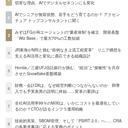
切実な理由、AIでデジタルゼネコンにも変化
AIでシニアが無双状態、若手をどう育てるのか？ アクセン
2
チュア トップコンサルタントに聞く
みずほFGがAIエージェントの“量産体制”を確立 開発基盤
3
「Wiz Base」で最大70%の工数短縮
JR東海がNRIと挑む“前例なき上流工程変革” リニア構想を
4
支えるAI活用と変化に適応できる組織設計
Honda／三菱UFJ信託銀行が挑む、“統治”と“俊敏性”を共存
5
させたSnowflake基盤構築
財務・会計DXは、なぜ経営判断につながらないのか BI導
6
入でも予実差異の説明に終始……変革の要諦は
全社AI活用率99％のMIXIは、いかにコストを最適化してい
7
るのか？CTOが語るインフラ運用戦略
技術的実装、SBOM管理、そして「PSIRT 2.0」へ……CRA
8
の各要求事項に応える実務のポイント