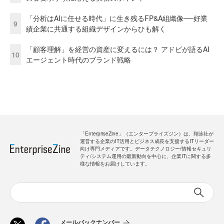
「分析はAIに任せる時代」に生き残るFP&A組織像──好業
9
績企業に共通する組織デザインからひも解く
「顧客理解」を経営の資産に変えるには？ アドビが語るAI
10
エージェント時代のブランド戦略
「EnterpriseZine」（エンタープライズジン）は、翔泳社が
運営する企業のIT活用とビジネス成長を支援するITリーダー
向け専門メディアです。データテクノロジー/情報セキュリ
ティ/システム運用の最新動向を中心に、企業ITに関する多
様な情報をお届けしています。
メールバックナンバー