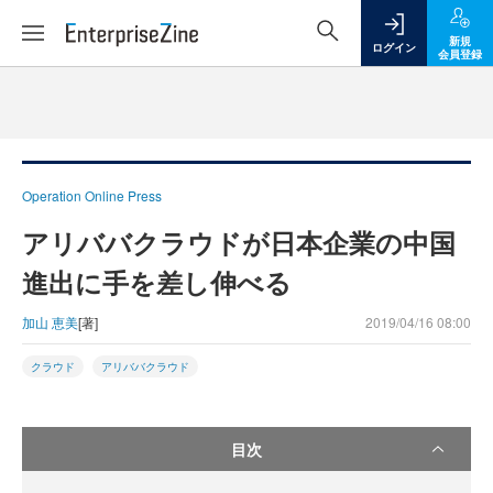
新規
ログイン
会員登録
Operation Online Press
アリババクラウドが日本企業の中国
進出に手を差し伸べる
加山 恵美
[著]
2019/04/16 08:00
クラウド
アリババクラウド
目次