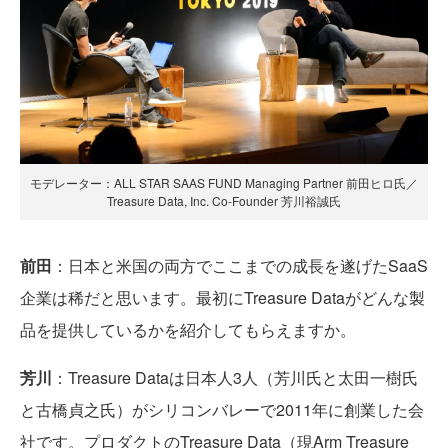
モデレーター：ALL STAR SAAS FUND Managing Partner 前田ヒロ氏／
Treasure Data, Inc. Co-Founder 芳川裕誠氏
前田
：日本と米国の両方でここまでの成長を遂げたSaaS
企業は稀だと思います。最初にTreasure Dataがどんな製
品を提供しているかを紹介してもらえますか。
芳川
：Treasure Dataは日本人3人（芳川氏と太田一樹氏
と古橋貞之氏）がシリコンバレーで2011年に創業した会
社です。プロダクトのTreasure Data（現Arm Treasure