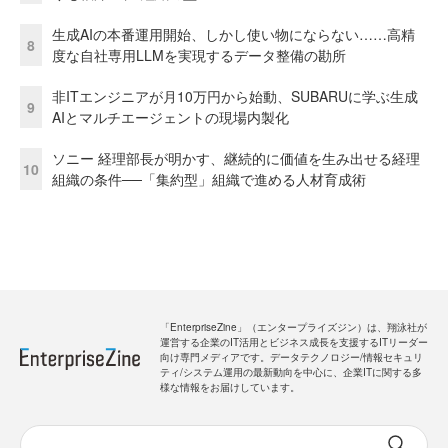
生成AIの本番運用開始、しかし使い物にならない……高精
8
度な自社専用LLMを実現するデータ整備の勘所
非ITエンジニアが月10万円から始動、SUBARUに学ぶ生成
9
AIとマルチエージェントの現場内製化
ソニー 経理部長が明かす、継続的に価値を生み出せる経理
10
組織の条件──「集約型」組織で進める人材育成術
「EnterpriseZine」（エンタープライズジン）は、翔泳社が
運営する企業のIT活用とビジネス成長を支援するITリーダー
向け専門メディアです。データテクノロジー/情報セキュリ
ティ/システム運用の最新動向を中心に、企業ITに関する多
様な情報をお届けしています。