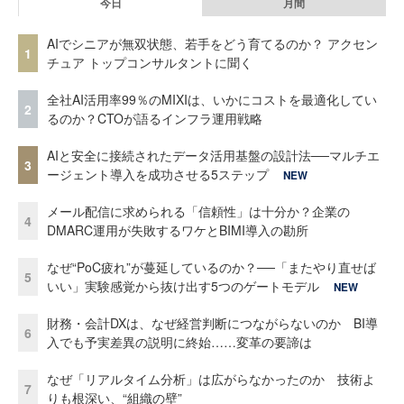
今日
月間
AIでシニアが無双状態、若手をどう育てるのか？ アクセン
1
チュア トップコンサルタントに聞く
全社AI活用率99％のMIXIは、いかにコストを最適化してい
2
るのか？CTOが語るインフラ運用戦略
AIと安全に接続されたデータ活用基盤の設計法──マルチエ
3
ージェント導入を成功させる5ステップ
NEW
メール配信に求められる「信頼性」は十分か？企業の
4
DMARC運用が失敗するワケとBIMI導入の勘所
なぜ“PoC疲れ”が蔓延しているのか？──「またやり直せば
5
いい」実験感覚から抜け出す5つのゲートモデル
NEW
財務・会計DXは、なぜ経営判断につながらないのか BI導
6
入でも予実差異の説明に終始……変革の要諦は
なぜ「リアルタイム分析」は広がらなかったのか 技術よ
7
りも根深い、“組織の壁”