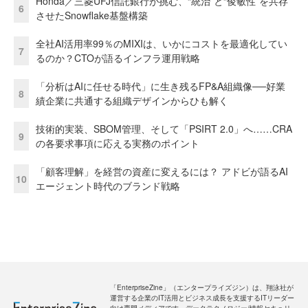
Honda／三菱UFJ信託銀行が挑む、“統治”と“俊敏性”を共存
6
させたSnowflake基盤構築
全社AI活用率99％のMIXIは、いかにコストを最適化してい
7
るのか？CTOが語るインフラ運用戦略
「分析はAIに任せる時代」に生き残るFP&A組織像──好業
8
績企業に共通する組織デザインからひも解く
技術的実装、SBOM管理、そして「PSIRT 2.0」へ……CRA
9
の各要求事項に応える実務のポイント
「顧客理解」を経営の資産に変えるには？ アドビが語るAI
10
エージェント時代のブランド戦略
「EnterpriseZine」（エンタープライズジン）は、翔泳社が
運営する企業のIT活用とビジネス成長を支援するITリーダー