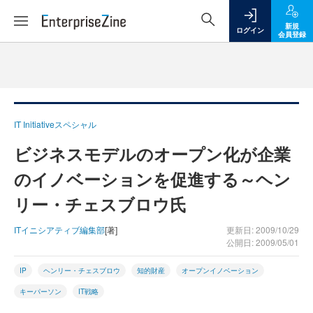
新規
ログイン
会員登録
IT Initiativeスペシャル
ビジネスモデルのオープン化が企業
のイノベーションを促進する～ヘン
リー・チェスブロウ氏
ITイニシアティブ編集部
[著]
更新日: 2009/10/29
公開日: 2009/05/01
IP
ヘンリー・チェスブロウ
知的財産
オープンイノベーション
キーパーソン
IT戦略