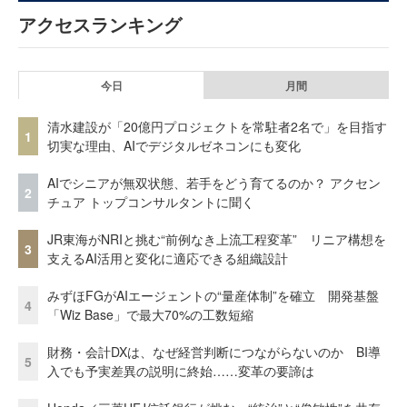
アクセスランキング
今日
月間
清水建設が「20億円プロジェクトを常駐者2名で」を目指す
1
切実な理由、AIでデジタルゼネコンにも変化
AIでシニアが無双状態、若手をどう育てるのか？ アクセン
2
チュア トップコンサルタントに聞く
JR東海がNRIと挑む“前例なき上流工程変革” リニア構想を
3
支えるAI活用と変化に適応できる組織設計
みずほFGがAIエージェントの“量産体制”を確立 開発基盤
4
「Wiz Base」で最大70%の工数短縮
財務・会計DXは、なぜ経営判断につながらないのか BI導
5
入でも予実差異の説明に終始……変革の要諦は