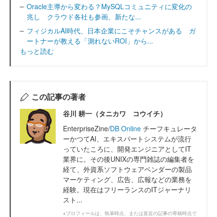
Oracle主導から変わる？MySQLコミュニティに変化の
兆し クラウド各社も参画、新たな...
フィジカルAI時代、日本企業にこそチャンスがある ガ
ートナーが教える「測れないROI」から...
もっと読む
この記事の著者
谷川 耕一（タニカワ コウイチ）
EnterpriseZine/
DB Online
チーフキュレータ
ーかつてAI、エキスパートシステムが流行
っていたころに、開発エンジニアとしてIT
業界に。その後UNIXの専門雑誌の編集者を
経て、外資系ソフトウェアベンダーの製品
マーケティング、広告、広報などの業務を
経験。現在はフリーランスのITジャーナリ
スト...
※プロフィールは、執筆時点、または直近の記事の寄稿時点で