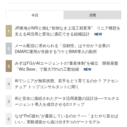
今日
月間
JR東海がNRIと挑む“前例なき上流工程変革” リニア構想を
1
支えるAI活用と変化に適応できる組織設計
NEW
メール配信に求められる「信頼性」は十分か？企業の
2
DMARC運用が失敗するワケとBIMI導入の勘所
みずほFGがAIエージェントの“量産体制”を確立 開発基盤
3
「Wiz Base」で最大70%の工数短縮
NEW
AIでシニアが無双状態、若手をどう育てるのか？ アクセン
4
チュア トップコンサルタントに聞く
AIと安全に接続されたデータ活用基盤の設計法──マルチエ
5
ージェント導入を成功させる5ステップ
なぜ“PoC疲れ”が蔓延しているのか？──「またやり直せば
6
いい」実験感覚から抜け出す5つのゲートモデル