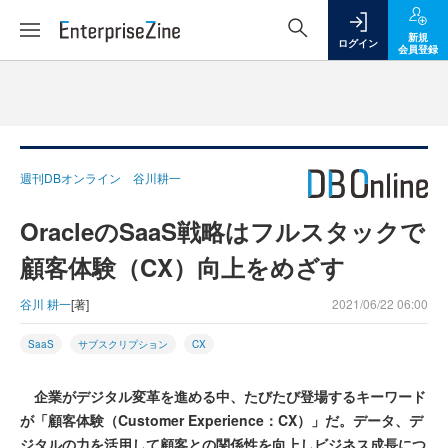
新規
ログイン
会員登録
週刊DBオンライン 谷川耕一
OracleのSaaS戦略はフルスタックで
顧客体験（CX）向上をめざす
谷川 耕一
[著]
2021/06/22 06:00
SaaS
サブスクリプション
CX
企業がデジタル変革を進める中、たびたび登場するキーワード
が「顧客体験（Customer Experience：CX）」だ。データ、デ
ジタルの力を活用して顧客との関係性を向上しビジネス成長につ