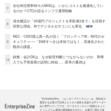
全社AI活用率99％のMIXIは、いかにコストを最適化してい
7
るのか？CTOが語るインフラ運用戦略
清水建設が「20億円プロジェクトを常駐者2名で」を目指す
8
切実な理由、AIでデジタルゼネコンにも変化
NEW
NEC・CISO淵上真一氏が説く「フロンティアAI」時代のセ
9
キュリティ──「対峙すべきは未知ではなく、高速化された
既存の課題」
財務・会計DXは、なぜ経営判断につながらないのか BI導
10
入でも予実差異の説明に終始……変革の要諦は
「EnterpriseZine」（エンタープライズジン）は、翔泳社が
運営する企業のIT活用とビジネス成長を支援するITリーダー
向け専門メディアです。データテクノロジー/情報セキュリ
ティ/システム運用の最新動向を中心に、企業ITに関する多