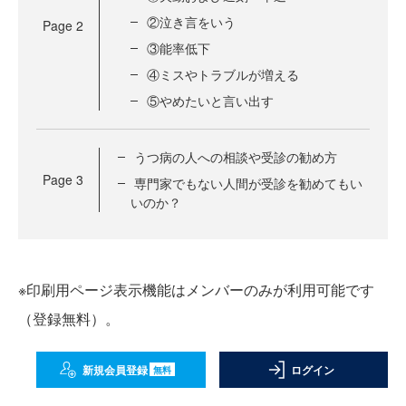
②泣き言をいう
Page
2
③能率低下
④ミスやトラブルが増える
⑤やめたいと言い出す
うつ病の人への相談や受診の勧め方
Page
3
専門家でもない人間が受診を勧めてもい
いのか？
※印刷用ページ表示機能はメンバーのみが利用可能です
（登録無料）。
新規会員登録
ログイン
無料