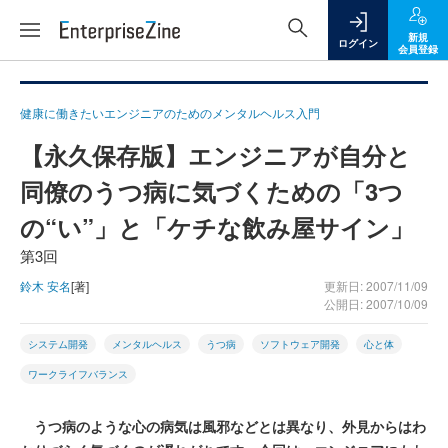
新規
ログイン
会員登録
健康に働きたいエンジニアのためのメンタルヘルス入門
【永久保存版】エンジニアが自分と
同僚のうつ病に気づくための「3つ
の“い”」と「ケチな飲み屋サイン」
第3回
鈴木 安名
[著]
更新日: 2007/11/09
公開日: 2007/10/09
システム開発
メンタルヘルス
うつ病
ソフトウェア開発
心と体
ワークライフバランス
うつ病のような心の病気は風邪などとは異なり、外見からはわ