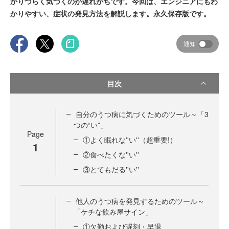
かりづらく気づくのが遅れがちです。今回は、エンジニアにもわ
かりやすい、症状の発見方法を解説します。永久保存版です。
通知
目次
自分のうつ病に気づくためのツール～「3
つの“い”」
Page
①よく眠れな''い''（超重要!）
1
②食べたくな''い''
③とてもだる''い''
他人のうつ病を発見するためのツール～
「ケチな飲み屋サイン」
①欠勤および遅刻・早退