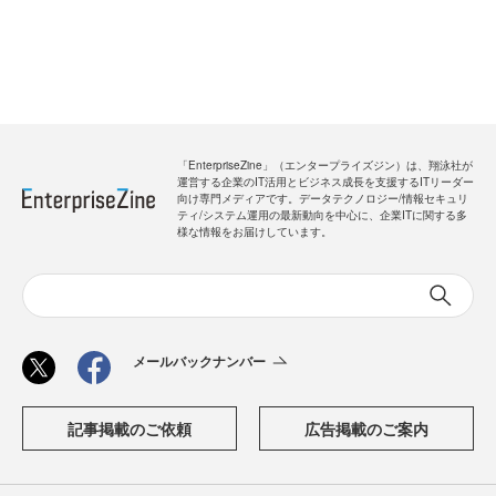
「EnterpriseZine」（エンタープライズジン）は、翔泳社が
運営する企業のIT活用とビジネス成長を支援するITリーダー
向け専門メディアです。データテクノロジー/情報セキュリ
ティ/システム運用の最新動向を中心に、企業ITに関する多
様な情報をお届けしています。
メールバックナンバー
記事掲載のご依頼
広告掲載のご案内