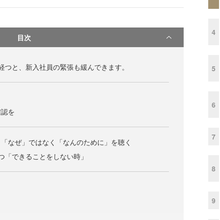
4
目次
経つと、新入社員の緊張も緩んできます。
5
？
6
確認を
7
、「なぜ」ではなく「なんのために」を聴く
つ「できることをしない時」
8
9