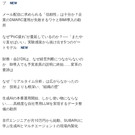
プ
NEW
メール配信に求められる「信頼性」は十分か？企
業のDMARC運用が失敗するワケとBIMI導入の勘
所
なぜ“PoC疲れ”が蔓延しているのか？──「またや
り直せばいい」実験感覚から抜け出す5つのゲー
トモデル
NEW
財務・会計DXは、なぜ経営判断につながらないの
か BI導入でも予実差異の説明に終始……変革の
要諦は
なぜ「リアルタイム分析」は広がらなかったの
か 技術よりも根深い、“組織の壁”
生成AIの本番運用開始、しかし使い物にならな
い……高精度な自社専用LLMを実現するデータ整
備の勘所
非ITエンジニアが月10万円から始動、SUBARUに
学ぶ生成AIとマルチエージェントの現場内製化