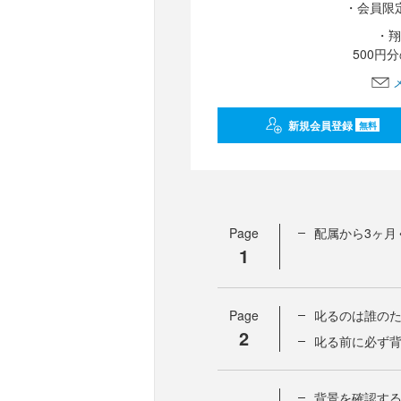
・会員限
・翔
500円
新規会員登録
無料
Page
配属から3ヶ月
1
Page
叱るのは誰の
2
叱る前に必ず
背景を確認す