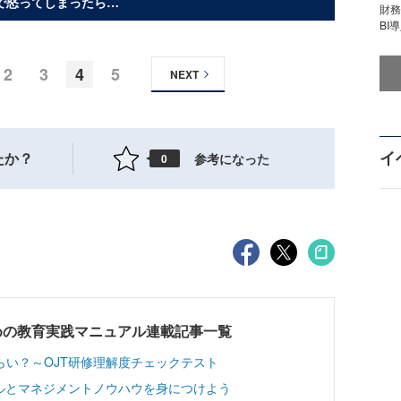
で怒ってしまったら…
財
BI
2
3
4
5
NEXT
イ
たか？
参考になった
0
めの教育実践マニュアル連載記事一覧
い？～OJT研修理解度チェックテスト
ルとマネジメントノウハウを身につけよう