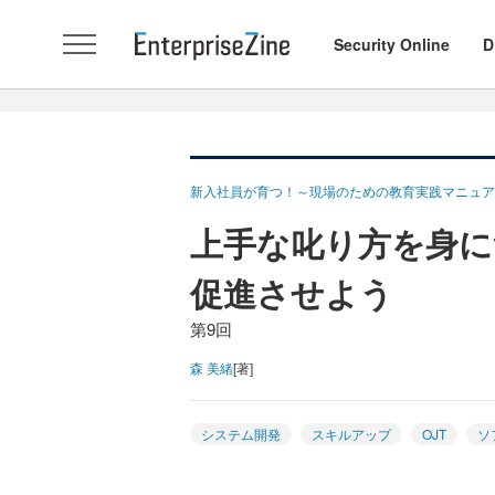
Security Online
D
新入社員が育つ！～現場のための教育実践マニュア
上手な叱り方を身に
促進させよう
第9回
森 美緒
[著]
システム開発
スキルアップ
OJT
ソ