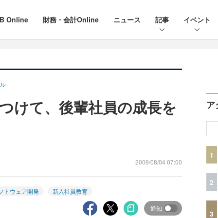
B Online
財務・会計Online
ニュース
記事
イベント
ル
つけて、後輩社員の成長を
ア
1
2009/08/04 07:00
2
フトウェア開発
新入社員教育
通知
3