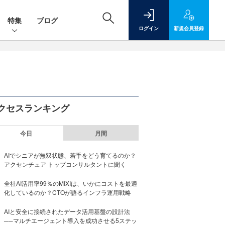
特集
ブログ
ログイン
新規
会員登録
クセスランキング
今日
月間
AIでシニアが無双状態、若手をどう育てるのか？
アクセンチュア トップコンサルタントに聞く
全社AI活用率99％のMIXIは、いかにコストを最適
化しているのか？CTOが語るインフラ運用戦略
AIと安全に接続されたデータ活用基盤の設計法
──マルチエージェント導入を成功させる5ステッ