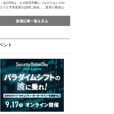
務・会計DXは、なぜ経営判断につながらないのか
導入でも予実差異の説明に終始……変革の要諦は
新着記事一覧を見る
ベント