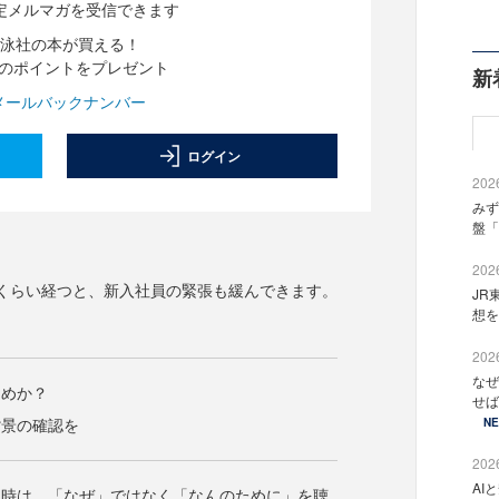
定メルマガを受信できます
泳社の本が買える！
分のポイントをプレゼント
新
メールバックナンバー
ログイン
2026
みず
盤「
2026
くらい経つと、新入社員の緊張も緩んできます。
JR
想を
2026
なぜ
ためか？
せば
背景の確認を
N
2026
AI
る時は、「なぜ」ではなく「なんのために」を聴