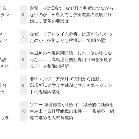
てる
財務・会計DXは、なぜ経営判断につながら
ルタン
6
ないのか BI導入でも予実差異の説明に終
始……変革の要諦は
コスト
なぜ「リアルタイム分析」は広がらなかっ
7
ンフ
たのか 技術よりも根深い、“組織の壁”
生成AIの本番運用開始、しかし使い物にな
の設
8
らない……高精度な自社専用LLMを実現す
功させ
るデータ整備の勘所
非ITエンジニアが月10万円から始動、
十分
9
SUBARUに学ぶ生成AIとマルチエージェン
ケと
トの現場内製化
ソニー 経理部長が明かす、継続的に価値を
10
生み出せる経理組織の条件──「集約型」組
から抜
織で進める人材育成術