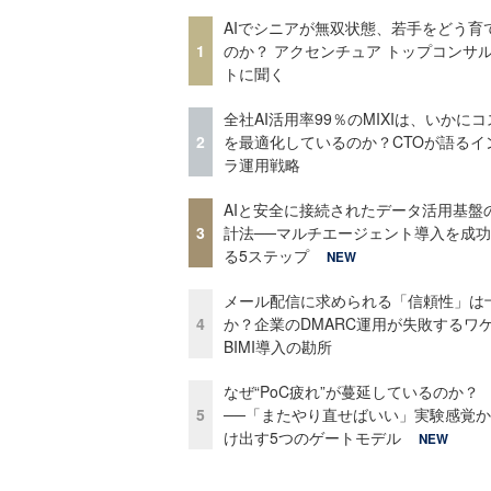
AIでシニアが無双状態、若手をどう育
1
のか？ アクセンチュア トップコンサ
トに聞く
全社AI活用率99％のMIXIは、いかに
2
を最適化しているのか？CTOが語るイ
ラ運用戦略
AIと安全に接続されたデータ活用基盤
3
計法──マルチエージェント導入を成
る5ステップ
NEW
メール配信に求められる「信頼性」は
4
か？企業のDMARC運用が失敗するワ
BIMI導入の勘所
なぜ“PoC疲れ”が蔓延しているのか？
5
──「またやり直せばいい」実験感覚
け出す5つのゲートモデル
NEW