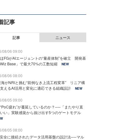
着記事
記事
ニュース
/08/06 09:00
ほFGがAIエージェントの“量産体制”を確立 開発基
Wiz Base」で最大70%の工数短縮
NEW
/08/06 08:00
東海がNRIと挑む“前例なき上流工程変革” リニア構
支えるAI活用と変化に適応できる組織設計
NEW
/08/05 09:00
“PoC疲れ”が蔓延しているのか？──「またやり直
いい」実験感覚から抜け出す5つのゲートモデル
EW
/08/05 08:00
と安全に接続されたデータ活用基盤の設計法──マル