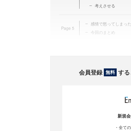
考えさせる
感情で怒ってしまっ
Page
5
今回のまとめ
会員登録
する
無料
新規会
・全ての