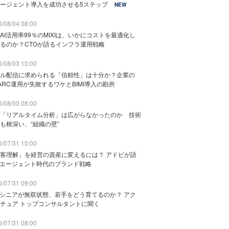
ージェント導入を成功させる5ステップ
NEW
/08/04 08:00
AI活用率99％のMIXIは、いかにコストを最適化し
るのか？CTOが語るインフラ運用戦略
/08/03 10:00
ル配信に求められる「信頼性」は十分か？企業の
ARC運用が失敗するワケとBIMI導入の勘所
/08/03 08:00
「リアルタイム分析」は広がらなかったのか 技術
も根深い、“組織の壁”
/07/31 10:00
客理解」を経営の資産に変えるには？ アドビが語
Iエージェント時代のブランド戦略
/07/31 09:00
でシニアが無双状態、若手をどう育てるのか？ アク
チュア トップコンサルタントに聞く
/07/31 08:00