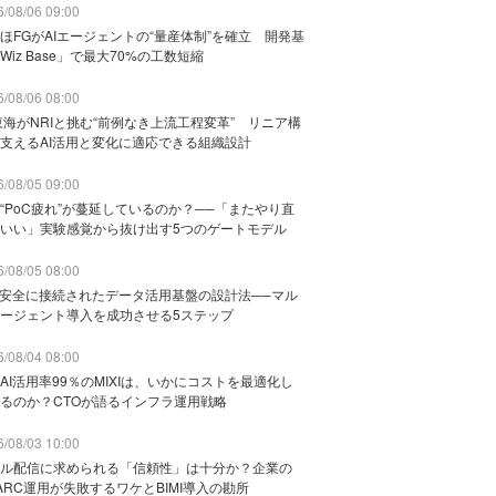
/08/06 09:00
ほFGがAIエージェントの“量産体制”を確立 開発基
Wiz Base」で最大70%の工数短縮
/08/06 08:00
東海がNRIと挑む“前例なき上流工程変革” リニア構
支えるAI活用と変化に適応できる組織設計
/08/05 09:00
“PoC疲れ”が蔓延しているのか？──「またやり直
いい」実験感覚から抜け出す5つのゲートモデル
/08/05 08:00
と安全に接続されたデータ活用基盤の設計法──マル
ージェント導入を成功させる5ステップ
/08/04 08:00
AI活用率99％のMIXIは、いかにコストを最適化し
るのか？CTOが語るインフラ運用戦略
/08/03 10:00
ル配信に求められる「信頼性」は十分か？企業の
ARC運用が失敗するワケとBIMI導入の勘所