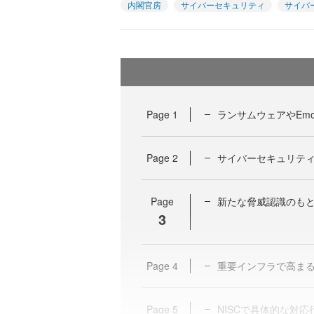
内閣官房
サイバーセキュリティ
サイバ
Page
1
ランサムウェアやEmo
Page
2
サイバーセキュリテ
Page
新たな脅威認識のも
3
Page
4
重要インフラで高ま
Page
5
NISCで具体的な対