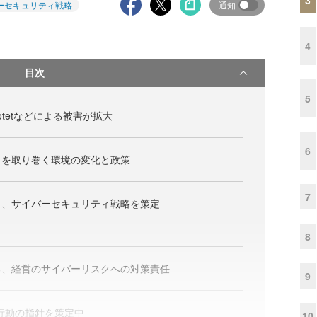
ーセキュリティ戦略
通知
4
目次
5
tetなどによる被害が拡大
6
ィを取り巻く環境の変化と政策
7
と、サイバーセキュリティ戦略を策定
8
る、経営のサイバーリスクへの対策責任
9
応行動の指針を策定中
10