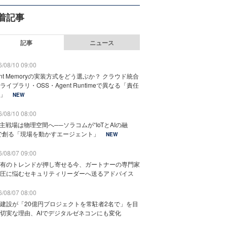
着記事
記事
ニュース
/08/10 09:00
ent Memoryの実装方式をどう選ぶか？ クラウド統合
ライブラリ・OSS・Agent Runtimeで異なる「責任
」
NEW
/08/10 08:00
の主戦場は物理空間へ──ソラコムが“IoTとAIの融
で創る「現場を動かすエージェント」
NEW
/08/07 09:00
有のトレンドが押し寄せる今、ガートナーの専門家
圧に悩むセキュリティリーダーへ送るアドバイス
/08/07 08:00
建設が「20億円プロジェクトを常駐者2名で」を目
切実な理由、AIでデジタルゼネコンにも変化