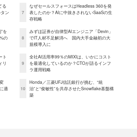
てる
なぜセールスフォースはHeadless 360を発
ルタン
7
表したのか？AIに中抜きされないSaaSの生
存戦略
”を
みずほ証券が自律型AIエンジニア「Devin」
0%の
8
でIT人材不足解消へ 国内大手金融初の大
規模導入に
ート
全社AI活用率99％のMIXIは、いかにコスト
ィリ
9
を最適化しているのか？CTOが語るインフ
ラ運用戦略
変
Honda／三菱UFJ信託銀行が挑む、“統
化に適
10
治”と“俊敏性”を共存させたSnowflake基盤構
築