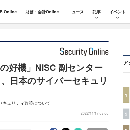
B Online
財務・会計Online
ニュース
記事
イベント
ア
好機」NISC 副センター
る、日本のサイバーセキュリ
1
セキュリティ政策について
2022/11/17 08:00
2
3