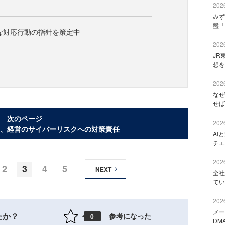
2026
みず
盤「
的な対応行動の指針を策定中
2026
JR
想を
2026
なぜ
せば
次のページ
2026
、経営のサイバーリスクへの対策責任
AI
チエ
2026
2
3
4
5
NEXT
全社
てい
2026
メー
たか？
参考になった
0
DM