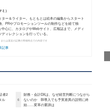
マミ）
ィター＆ライター。もともとは絵本の編集からスタート
物、PRやプロモーションツールの制作などを経て独
を中心に、カタログやWebサイト、広報誌まで、メディ
ツディレクションを行っている。
、または直近の記事の寄稿時点での内容です
筆記事
駐者2
財務・会計DXは、なぜ経営判断につながら
タル
6
ないのか BI導入でも予実差異の説明に終
始……変革の要諦は