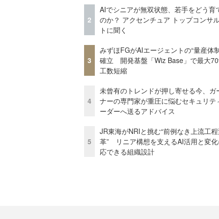
AIでシニアが無双状態、若手をどう育
2
のか？ アクセンチュア トップコンサ
トに聞く
みずほFGがAIエージェントの“量産体制
3
確立 開発基盤「Wiz Base」で最大7
工数短縮
未曾有のトレンドが押し寄せる今、ガ
4
ナーの専門家が重圧に悩むセキュリテ
ーダーへ送るアドバイス
JR東海がNRIと挑む“前例なき上流工程
5
革” リニア構想を支えるAI活用と変
応できる組織設計