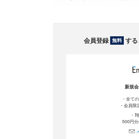
会員登録
する
無料
新規会
・全ての
・会員限
・翔
500円