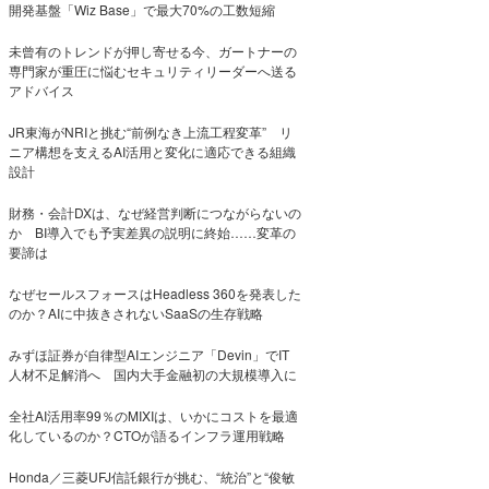
開発基盤「Wiz Base」で最大70%の工数短縮
未曾有のトレンドが押し寄せる今、ガートナーの
専門家が重圧に悩むセキュリティリーダーへ送る
アドバイス
JR東海がNRIと挑む“前例なき上流工程変革” リ
ニア構想を支えるAI活用と変化に適応できる組織
設計
財務・会計DXは、なぜ経営判断につながらないの
か BI導入でも予実差異の説明に終始……変革の
要諦は
なぜセールスフォースはHeadless 360を発表した
のか？AIに中抜きされないSaaSの生存戦略
みずほ証券が自律型AIエンジニア「Devin」でIT
人材不足解消へ 国内大手金融初の大規模導入に
全社AI活用率99％のMIXIは、いかにコストを最適
化しているのか？CTOが語るインフラ運用戦略
Honda／三菱UFJ信託銀行が挑む、“統治”と“俊敏