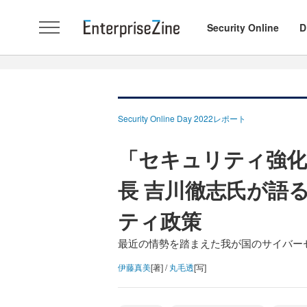
Security Online
D
Security Online Day 2022レポート
「セキュリティ強化の
長 吉川徹志氏が語
ティ政策
最近の情勢を踏まえた我が国のサイバー
伊藤真美
[著] /
丸毛透
[写]