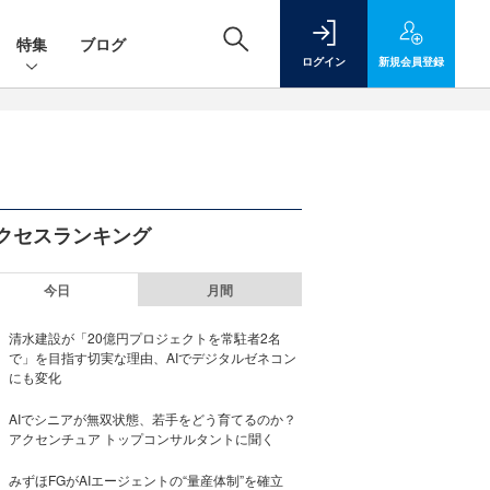
特集
ブログ
ログイン
新規
会員登録
クセスランキング
今日
月間
清水建設が「20億円プロジェクトを常駐者2名
で」を目指す切実な理由、AIでデジタルゼネコン
にも変化
AIでシニアが無双状態、若手をどう育てるのか？
アクセンチュア トップコンサルタントに聞く
みずほFGがAIエージェントの“量産体制”を確立