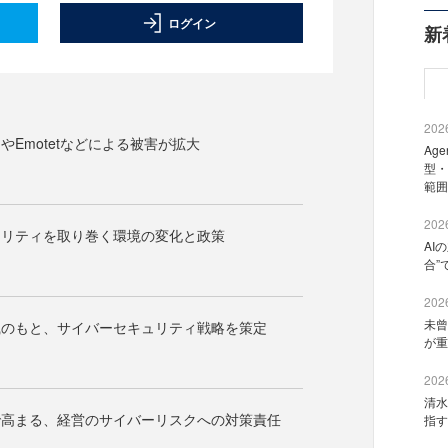
ログイン
新
2026
やEmotetなどによる被害が拡大
Ag
型・
範囲
2026
ュリティを取り巻く環境の変化と政策
AI
合”
2026
未曾
識のもと、サイバーセキュリティ戦略を策定
が重
2026
清水
で高まる、経営のサイバーリスクへの対策責任
指す