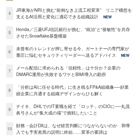
JR東海がNRIと挑む“前例なき上流工程変革” リニア構想を
4
支えるAI活用と変化に適応できる組織設計
NEW
Honda／三菱UFJ信託銀行が挑む、“統治”と“俊敏性”を共存
5
させたSnowflake基盤構築
未曾有のトレンドが押し寄せる今、ガートナーの専門家が
6
重圧に悩むセキュリティリーダーへ送るアドバイス
NEW
メール配信に求められる「信頼性」は十分か？企業の
7
DMARC運用が失敗するワケとBIMI導入の勘所
「分析はAIに任せる時代」に生き残るFP&A組織像──好業
8
績企業に共通する組織デザインからひも解く
ナイキ、DHLでのIT要職を経て「ロッテ」のCIOに──丸茂
9
眞弓さんが“集大成の場”で挑戦したいこと
財務・会計DXは、なぜ経営判断につながらないのか BI導
10
入でも予実差異の説明に終始……変革の要諦は