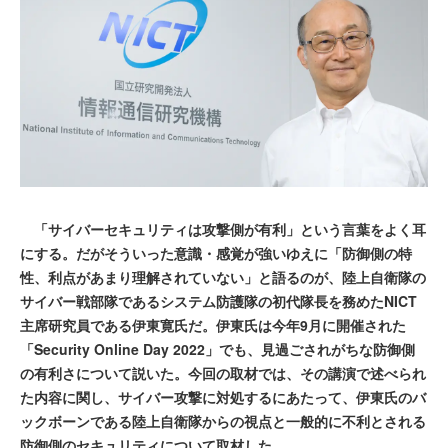
「サイバーセキュリティは攻撃側が有利」という言葉をよく耳
にする。だがそういった意識・感覚が強いゆえに「防御側の特
性、利点があまり理解されていない」と語るのが、陸上自衛隊の
サイバー戦部隊であるシステム防護隊の初代隊長を務めたNICT
主席研究員である伊東寛氏だ。伊東氏は今年9月に開催された
「Security Online Day 2022」でも、見過ごされがちな防御側
の有利さについて説いた。今回の取材では、その講演で述べられ
た内容に関し、サイバー攻撃に対処するにあたって、伊東氏のバ
ックボーンである陸上自衛隊からの視点と一般的に不利とされる
防御側のセキュリティについて取材した。