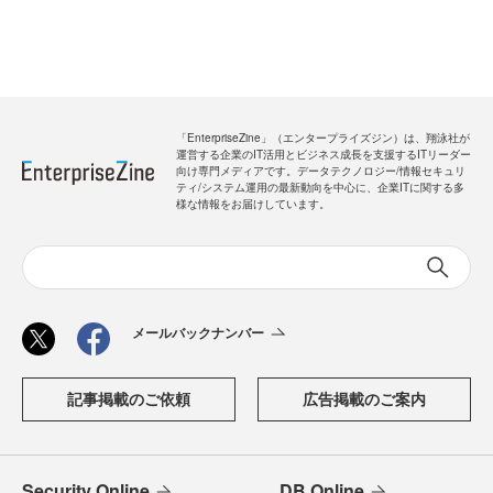
「EnterpriseZine」（エンタープライズジン）は、翔泳社が
運営する企業のIT活用とビジネス成長を支援するITリーダー
向け専門メディアです。データテクノロジー/情報セキュリ
ティ/システム運用の最新動向を中心に、企業ITに関する多
様な情報をお届けしています。
メールバックナンバー
記事掲載のご依頼
広告掲載のご案内
Security Online
DB Online