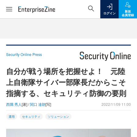
新規
ログイン
会員登録
Security Online Press
自分が戦う場所を把握せよ！ 元陸
上自衛隊サイバー部隊長だからこそ
指摘する、セキュリティ防御の要則
西隅 秀人
[著] /
関口 達朗
[写]
2022/11/09 11:00
運用
セキュリティ
ソリューション