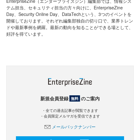
EnterpriseZine（エンタープライズジン）編集部では、情報シス
テム担当、セキュリティ担当の方々向けに、EnterpriseZine
Day、Security Online Day、DataTechという、3つのイベントを
開催しております。それぞれ編集部独自の切り口で、業界トレン
ドや最新事例を網羅。最新の動向を知ることができる場として、
好評を得ています。
新規会員登録
のご案内
無料
・全ての過去記事が閲覧できます
・会員限定メルマガを受信できます
メールバックナンバー