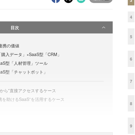
4
目次
5
ム連携の価値
「購入データ」×SaaS型「CRM」
6
SaaS型「人材管理」ツール
SaaS型「チャットボット」
7
Sから”直接アクセスするケース
携を助けるSaaS”を活用するケース
8
9