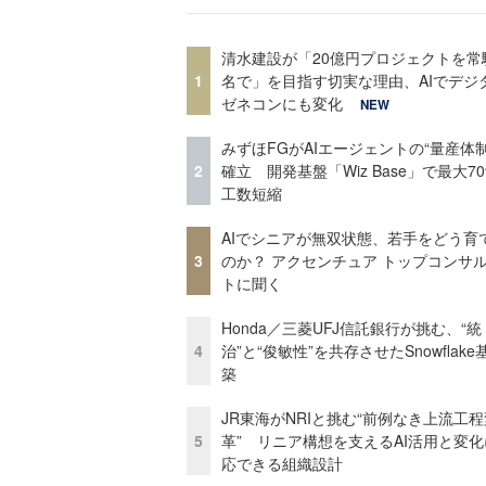
清水建設が「20億円プロジェクトを常
1
名で」を目指す切実な理由、AIでデジ
ゼネコンにも変化
NEW
みずほFGがAIエージェントの“量産体制
2
確立 開発基盤「Wiz Base」で最大7
工数短縮
AIでシニアが無双状態、若手をどう育
3
のか？ アクセンチュア トップコンサ
トに聞く
Honda／三菱UFJ信託銀行が挑む、“統
4
治”と“俊敏性”を共存させたSnowflak
築
JR東海がNRIと挑む“前例なき上流工程
5
革” リニア構想を支えるAI活用と変
応できる組織設計