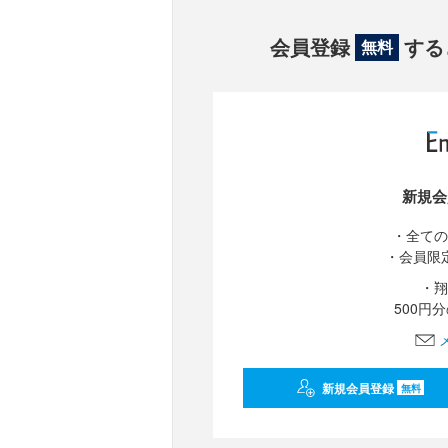
会員登録
する
無料
新規会
・全ての
・会員限
・翔
500円
新規会員登録
無料