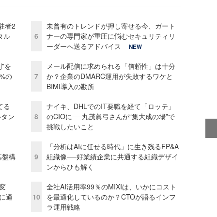
駐者2
未曾有のトレンドが押し寄せる今、ガート
タル
6
ナーの専門家が重圧に悩むセキュリティリ
ーダーへ送るアドバイス
NEW
”を
メール配信に求められる「信頼性」は十分
0%の
7
か？企業のDMARC運用が失敗するワケと
BIMI導入の勘所
てる
ナイキ、DHLでのIT要職を経て「ロッテ」
ルタン
8
のCIOに──丸茂眞弓さんが“集大成の場”で
挑戦したいこと
「分析はAIに任せる時代」に生き残るFP&A
e基盤構
9
組織像──好業績企業に共通する組織デザイ
ンからひも解く
変
全社AI活用率99％のMIXIは、いかにコスト
化に適
10
を最適化しているのか？CTOが語るインフ
ラ運用戦略