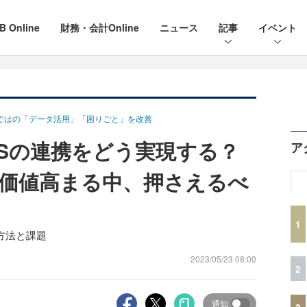
B Online
財務・会計Online
ニュース
記事
イベント
ならではの「データ活用」「困りごと」を改善
aSの連携をどう実現する？
ア
も価値高まる中、押さえるべ
1
方法と課題
2023/05/23 08:00
2
通知
3