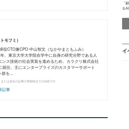
「顧
るA
 トモフミ）
締役CTO兼CPO 中山智文（なかやまともふみ）
イ
016年、東京大学大学院在学中に自身の研究分野である人
エンス技術の社会実装を進めるため、カラクリ株式会社
Oに就任。主にエンタープライズのカスタマーサポート
群を...
、または直近の記事の寄稿時点での内容です
筆記事