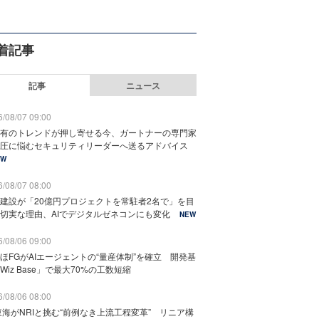
着記事
記事
ニュース
/08/07 09:00
有のトレンドが押し寄せる今、ガートナーの専門家
圧に悩むセキュリティリーダーへ送るアドバイス
EW
/08/07 08:00
建設が「20億円プロジェクトを常駐者2名で」を目
切実な理由、AIでデジタルゼネコンにも変化
NEW
/08/06 09:00
ほFGがAIエージェントの“量産体制”を確立 開発基
Wiz Base」で最大70%の工数短縮
/08/06 08:00
東海がNRIと挑む“前例なき上流工程変革” リニア構