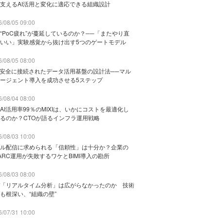
支えるAI活用と変化に適応できる組織設計
/08/05 09:00
“PoC疲れ”が蔓延しているのか？──「またやり直
いい」実験感覚から抜け出す5つのゲートモデル
/08/05 08:00
と安全に接続されたデータ活用基盤の設計法──マル
ージェント導入を成功させる5ステップ
/08/04 08:00
AI活用率99％のMIXIは、いかにコストを最適化し
るのか？CTOが語るインフラ運用戦略
/08/03 10:00
ル配信に求められる「信頼性」は十分か？企業の
ARC運用が失敗するワケとBIMI導入の勘所
/08/03 08:00
「リアルタイム分析」は広がらなかったのか 技術
も根深い、“組織の壁”
/07/31 10:00