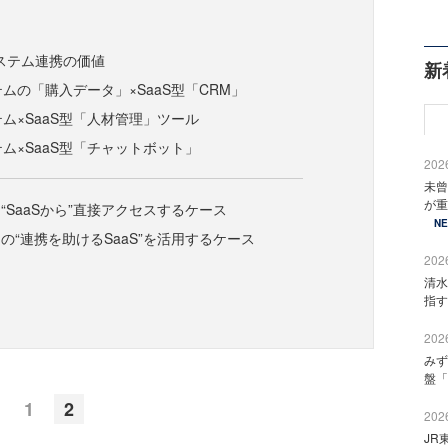
システム連携の価値
新
テムの「購入データ」×SaaS型「CRM」
テム×SaaS型「人材管理」ツール
テム×SaaS型「チャットボット」
2026
未曾
が重
“SaaSから”直接アクセスするケース
N
の“連携を助けるSaaS”を活用するケース
2026
清水
指す
2026
みず
盤「
1
2
2026
JR