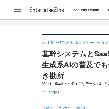
Security Online
D
あふれるSaaSで頭を抱える情シスへ──SaaS
基幹システムとSa
生成系AIの普及で
き勘所
第5回：SaaSネイティブなデータ活用の
中山 智文
[著]
SaaS
クラウド
情シス