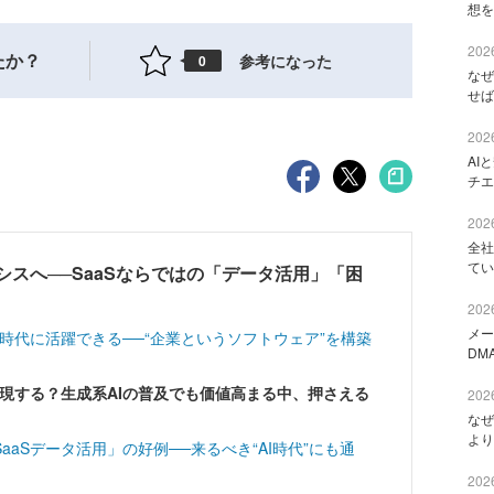
想を
2026
たか？
参考になった
0
なぜ
せば
2026
AI
チエ
2026
全社
てい
シスへ──SaaSならではの「データ活用」「困
2026
メー
S時代に活躍できる──“企業というソフトウェア”を構築
DM
実現する？生成系AIの普及でも価値高まる中、押さえる
2026
なぜ
より
aSデータ活用」の好例──来るべき“AI時代”にも通
2026