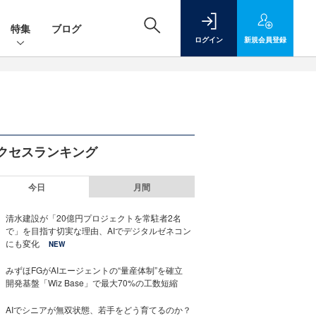
特集
ブログ
ログイン
新規
会員登録
クセスランキング
今日
月間
清水建設が「20億円プロジェクトを常駐者2名
で」を目指す切実な理由、AIでデジタルゼネコン
にも変化
NEW
みずほFGがAIエージェントの“量産体制”を確立
開発基盤「Wiz Base」で最大70%の工数短縮
AIでシニアが無双状態、若手をどう育てるのか？