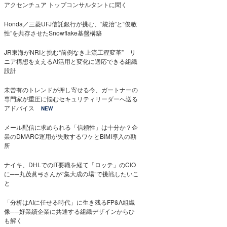
アクセンチュア トップコンサルタントに聞く
Honda／三菱UFJ信託銀行が挑む、“統治”と“俊敏
性”を共存させたSnowflake基盤構築
JR東海がNRIと挑む“前例なき上流工程変革” リ
ニア構想を支えるAI活用と変化に適応できる組織
設計
未曾有のトレンドが押し寄せる今、ガートナーの
専門家が重圧に悩むセキュリティリーダーへ送る
アドバイス
NEW
メール配信に求められる「信頼性」は十分か？企
業のDMARC運用が失敗するワケとBIMI導入の勘
所
ナイキ、DHLでのIT要職を経て「ロッテ」のCIO
に──丸茂眞弓さんが“集大成の場”で挑戦したいこ
と
「分析はAIに任せる時代」に生き残るFP&A組織
像──好業績企業に共通する組織デザインからひ
も解く