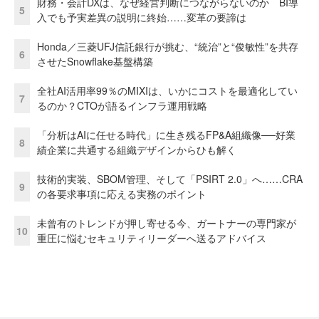
財務・会計DXは、なぜ経営判断につながらないのか BI導
5
入でも予実差異の説明に終始……変革の要諦は
Honda／三菱UFJ信託銀行が挑む、“統治”と“俊敏性”を共存
6
させたSnowflake基盤構築
全社AI活用率99％のMIXIは、いかにコストを最適化してい
7
るのか？CTOが語るインフラ運用戦略
「分析はAIに任せる時代」に生き残るFP&A組織像──好業
8
績企業に共通する組織デザインからひも解く
技術的実装、SBOM管理、そして「PSIRT 2.0」へ……CRA
9
の各要求事項に応える実務のポイント
未曾有のトレンドが押し寄せる今、ガートナーの専門家が
10
重圧に悩むセキュリティリーダーへ送るアドバイス