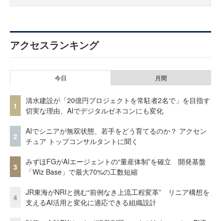
アクセスランキング
今日
月間
清水建設が「20億円プロジェクトを常駐者2名で」を目指す
1
切実な理由、AIでデジタルゼネコンにも変化
AIでシニアが無双状態、若手をどう育てるのか？ アクセン
2
チュア トップコンサルタントに聞く
みずほFGがAIエージェントの“量産体制”を確立 開発基盤
3
「Wiz Base」で最大70%の工数短縮
JR東海がNRIと挑む“前例なき上流工程変革” リニア構想を
4
支えるAI活用と変化に適応できる組織設計