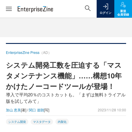
新規
ログイン
会員登録
EnterpriseZine Press
（AD）
システム開発工数を圧迫する「マス
タメンテナンス機能」……構想10年
かけたノーコードツールが登場！
導入で平均20％のコストカットも。「まずは無料トライアル
版を試してみて」
加山 恵美
[著] /
関口 達朗
[写]
2023/11/28 10:00
システム開発
マスタデータ
内製化