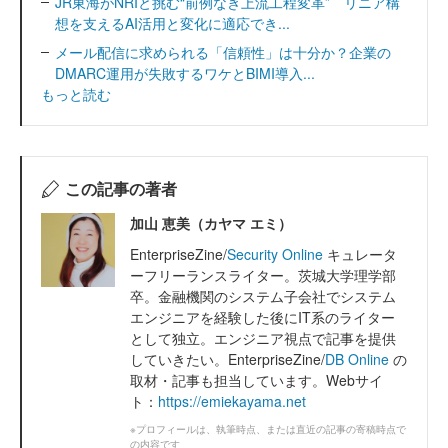
JR東海がNRIと挑む“前例なき上流工程変革” リニア構
想を支えるAI活用と変化に適応でき...
メール配信に求められる「信頼性」は十分か？企業の
DMARC運用が失敗するワケとBIMI導入...
もっと読む
この記事の著者
加山 恵美（カヤマ エミ）
EnterpriseZine/
Security Online
キュレータ
ーフリーランスライター。茨城大学理学部
卒。金融機関のシステム子会社でシステム
エンジニアを経験した後にIT系のライター
として独立。エンジニア視点で記事を提供
していきたい。EnterpriseZine/
DB Online
の
取材・記事も担当しています。Webサイ
ト：
https://emiekayama.net
※プロフィールは、執筆時点、または直近の記事の寄稿時点で
の内容です