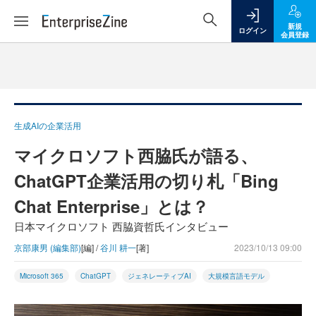
新規
ログイン
会員登録
生成AIの企業活用
マイクロソフト西脇氏が語る、
ChatGPT企業活用の切り札「Bing
Chat Enterprise」とは？
日本マイクロソフト 西脇資哲氏インタビュー
京部康男 (編集部)
[編] /
谷川 耕一
[著]
2023/10/13 09:00
Microsoft 365
ChatGPT
ジェネレーティブAI
大規模言語モデル