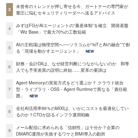
未曾有のトレンドが押し寄せる今、ガートナーの専門家が
3
重圧に悩むセキュリティリーダーへ送るアドバイス
みずほFGがAIエージェントの“量産体制”を確立 開発基盤
4
「Wiz Base」で最大70%の工数短縮
AIの主戦場は物理空間へ──ソラコムが“IoTとAIの融合”で創
5
る「現場を動かすエージェント」
NEW
財務・会計DXは、なぜ経営判断につながらないのか BI導
6
入でも予実差異の説明に終始……変革の要諦は
Agent Memoryの実装方式をどう選ぶか？ クラウド統合
7
型・ライブラリ・OSS・Agent Runtimeで異なる「責任範
囲」
NEW
全社AI活用率99％のMIXIは、いかにコストを最適化してい
8
るのか？CTOが語るインフラ運用戦略
メール配信に求められる「信頼性」は十分か？企業の
9
DMARC運用が失敗するワケとBIMI導入の勘所