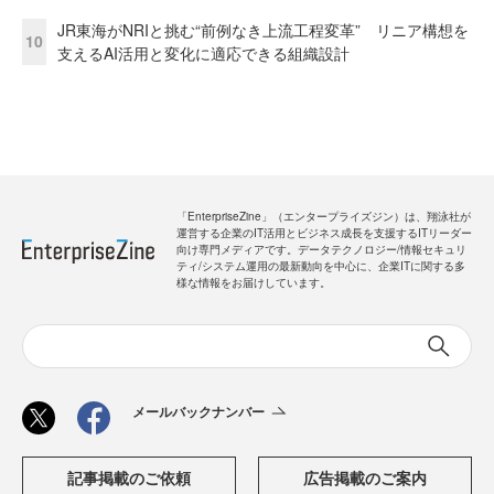
JR東海がNRIと挑む“前例なき上流工程変革” リニア構想を
10
支えるAI活用と変化に適応できる組織設計
「EnterpriseZine」（エンタープライズジン）は、翔泳社が
運営する企業のIT活用とビジネス成長を支援するITリーダー
向け専門メディアです。データテクノロジー/情報セキュリ
ティ/システム運用の最新動向を中心に、企業ITに関する多
様な情報をお届けしています。
メールバックナンバー
記事掲載のご依頼
広告掲載のご案内