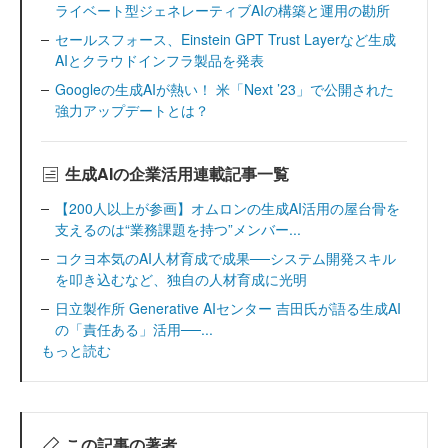
ライベート型ジェネレーティブAIの構築と運用の勘所
セールスフォース、Einstein GPT Trust Layerなど生成
AIとクラウドインフラ製品を発表
Googleの生成AIが熱い！ 米「Next ’23」で公開された
強力アップデートとは？
生成AIの企業活用連載記事一覧
【200人以上が参画】オムロンの生成AI活用の屋台骨を
支えるのは“業務課題を持つ”メンバー...
コクヨ本気のAI人材育成で成果──システム開発スキル
を叩き込むなど、独自の人材育成に光明
日立製作所 Generative AIセンター 吉田氏が語る生成AI
の「責任ある」活用──...
もっと読む
この記事の著者