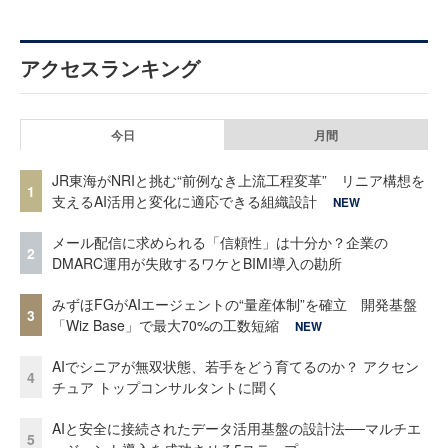
アクセスランキング
今日
月間
JR東海がNRIと挑む“前例なき上流工程変革” リニア構想を
1
支えるAI活用と変化に適応できる組織設計
NEW
メール配信に求められる「信頼性」は十分か？企業の
2
DMARC運用が失敗するワケとBIMI導入の勘所
みずほFGがAIエージェントの“量産体制”を確立 開発基盤
3
「Wiz Base」で最大70%の工数短縮
NEW
AIでシニアが無双状態、若手をどう育てるのか？ アクセン
4
チュア トップコンサルタントに聞く
AIと安全に接続されたデータ活用基盤の設計法──マルチエ
5