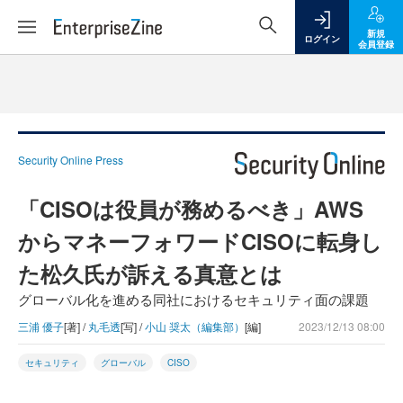
新規
ログイン
会員登録
Security Online Press
「CISOは役員が務めるべき」AWS
からマネーフォワードCISOに転身し
た松久氏が訴える真意とは
グローバル化を進める同社におけるセキュリティ面の課題
三浦 優子
[著] /
丸毛透
[写] /
小山 奨太（編集部）
[編]
2023/12/13 08:00
セキュリティ
グローバル
CISO