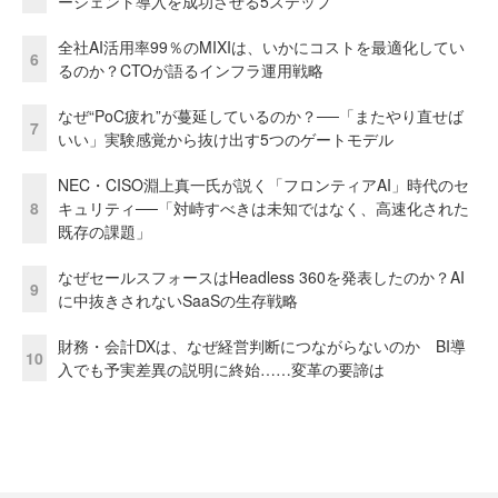
ージェント導入を成功させる5ステップ
全社AI活用率99％のMIXIは、いかにコストを最適化してい
6
るのか？CTOが語るインフラ運用戦略
なぜ“PoC疲れ”が蔓延しているのか？──「またやり直せば
7
いい」実験感覚から抜け出す5つのゲートモデル
NEC・CISO淵上真一氏が説く「フロンティアAI」時代のセ
8
キュリティ──「対峙すべきは未知ではなく、高速化された
既存の課題」
なぜセールスフォースはHeadless 360を発表したのか？AI
9
に中抜きされないSaaSの生存戦略
財務・会計DXは、なぜ経営判断につながらないのか BI導
10
入でも予実差異の説明に終始……変革の要諦は