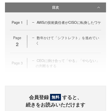
目次
Page
1
AWSの技術責任者がCISOに転身したワケ
Page
数年かけて「シフトレフト」を進めてい
2
く
CEOに掛け合って「やる」「やらない」
Page
3
の判断をする
会員登録
すると、
無料
続きをお読みいただけます