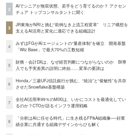
AIでシニアが無双状態、若手をどう育てるのか？ アクセン
2
チュア トップコンサルタントに聞く
JR東海がNRIと挑む“前例なき上流工程変革” リニア構想を
3
支えるAI活用と変化に適応できる組織設計
みずほFGがAIエージェントの“量産体制”を確立 開発基盤
4
「Wiz Base」で最大70%の工数短縮
財務・会計DXは、なぜ経営判断につながらないのか BI導
5
入でも予実差異の説明に終始……変革の要諦は
Honda／三菱UFJ信託銀行が挑む、“統治”と“俊敏性”を共存
6
させたSnowflake基盤構築
全社AI活用率99％のMIXIは、いかにコストを最適化してい
7
るのか？CTOが語るインフラ運用戦略
「分析はAIに任せる時代」に生き残るFP&A組織像──好業
8
績企業に共通する組織デザインからひも解く