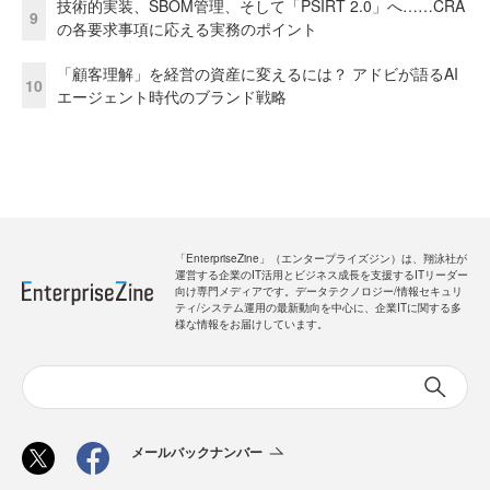
技術的実装、SBOM管理、そして「PSIRT 2.0」へ……CRA
9
の各要求事項に応える実務のポイント
「顧客理解」を経営の資産に変えるには？ アドビが語るAI
10
エージェント時代のブランド戦略
「EnterpriseZine」（エンタープライズジン）は、翔泳社が
運営する企業のIT活用とビジネス成長を支援するITリーダー
向け専門メディアです。データテクノロジー/情報セキュリ
ティ/システム運用の最新動向を中心に、企業ITに関する多
様な情報をお届けしています。
メールバックナンバー