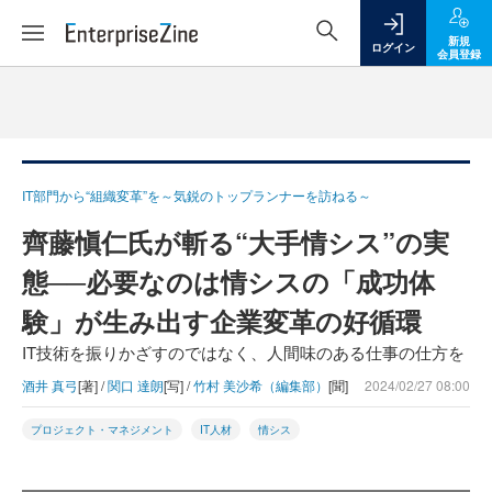
新規
ログイン
会員登録
IT部門から“組織変革”を～気鋭のトップランナーを訪ねる～
齊藤愼仁氏が斬る“大手情シス”の実
態──必要なのは情シスの「成功体
験」が生み出す企業変革の好循環
IT技術を振りかざすのではなく、人間味のある仕事の仕方を
酒井 真弓
[著] /
関口 達朗
[写] /
竹村 美沙希（編集部）
[聞]
2024/02/27 08:00
プロジェクト・マネジメント
IT人材
情シス