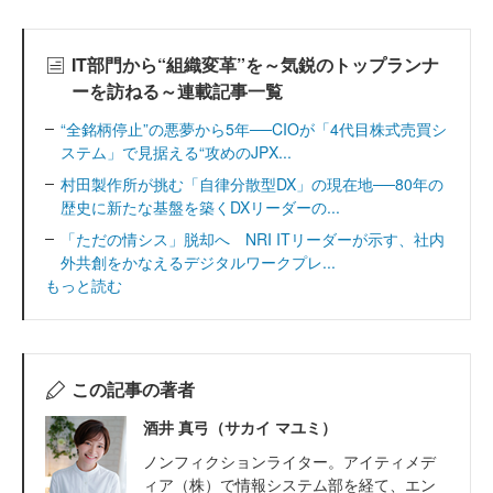
IT部門から“組織変革”を～気鋭のトップランナ
ーを訪ねる～連載記事一覧
“全銘柄停止”の悪夢から5年──CIOが「4代目株式売買シ
ステム」で見据える“攻めのJPX...
村田製作所が挑む「自律分散型DX」の現在地──80年の
歴史に新たな基盤を築くDXリーダーの...
「ただの情シス」脱却へ NRI ITリーダーが示す、社内
外共創をかなえるデジタルワークプレ...
もっと読む
この記事の著者
酒井 真弓（サカイ マユミ）
ノンフィクションライター。アイティメデ
ィア（株）で情報システム部を経て、エン