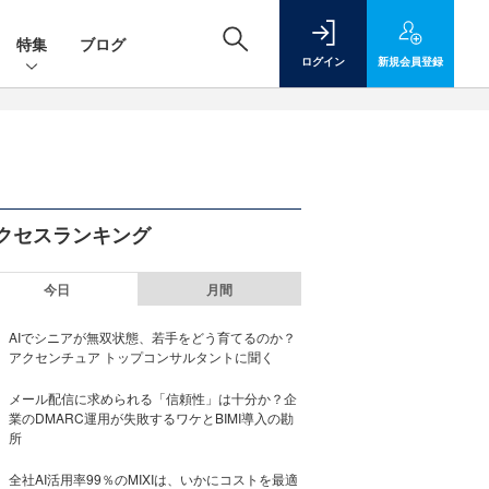
特集
ブログ
ログイン
新規
会員登録
クセスランキング
今日
月間
AIでシニアが無双状態、若手をどう育てるのか？
アクセンチュア トップコンサルタントに聞く
メール配信に求められる「信頼性」は十分か？企
業のDMARC運用が失敗するワケとBIMI導入の勘
所
全社AI活用率99％のMIXIは、いかにコストを最適