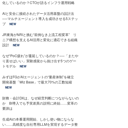
化しているのか？CTOが語るインフラ運用戦略
AIと安全に接続されたデータ活用基盤の設計法
──マルチエージェント導入を成功させる5ステッ
プ
NEW
JR東海がNRIと挑む“前例なき上流工程変革” リ
ニア構想を支えるAI活用と変化に適応できる組織
設計
NEW
なぜ“PoC疲れ”が蔓延しているのか？──「またや
り直せばいい」実験感覚から抜け出す5つのゲー
トモデル
NEW
みずほFGがAIエージェントの“量産体制”を確立
開発基盤「Wiz Base」で最大70%の工数短縮
NEW
財務・会計DXは、なぜ経営判断につながらないの
か BI導入でも予実差異の説明に終始……変革の
要諦は
生成AIの本番運用開始、しかし使い物にならな
い……高精度な自社専用LLMを実現するデータ整