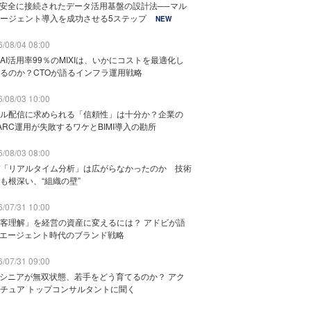
と安全に接続されたデータ活用基盤の設計法──マル
ージェント導入を成功させる5ステップ
NEW
/08/04 08:00
AI活用率99％のMIXIは、いかにコストを最適化し
るのか？CTOが語るインフラ運用戦略
/08/03 10:00
ル配信に求められる「信頼性」は十分か？企業の
ARC運用が失敗するワケとBIMI導入の勘所
/08/03 08:00
「リアルタイム分析」は広がらなかったのか 技術
も根深い、“組織の壁”
/07/31 10:00
客理解」を経営の資産に変えるには？ アドビが語
Iエージェント時代のブランド戦略
/07/31 09:00
でシニアが無双状態、若手をどう育てるのか？ アク
チュア トップコンサルタントに聞く