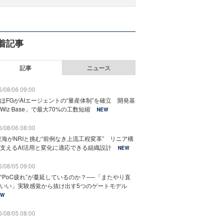
着記事
記事
ニュース
/08/06 09:00
ほFGがAIエージェントの“量産体制”を確立 開発基
Wiz Base」で最大70%の工数短縮
NEW
/08/06 08:00
東海がNRIと挑む“前例なき上流工程変革” リニア構
支えるAI活用と変化に適応できる組織設計
NEW
/08/05 09:00
“PoC疲れ”が蔓延しているのか？──「またやり直
いい」実験感覚から抜け出す5つのゲートモデル
EW
/08/05 08:00