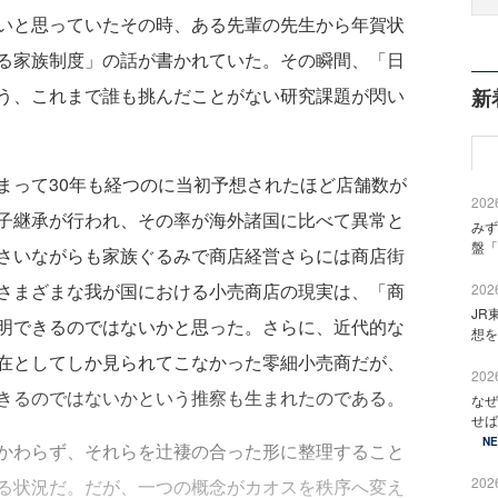
いと思っていたその時、ある先輩の先生から年賀状
る家族制度」の話が書かれていた。その瞬間、「日
う、これまで誰も挑んだことがない研究課題が閃い
新
って30年も経つのに当初予想されたほど店舗数が
2026
子継承が行われ、その率が海外諸国に比べて異常と
みず
盤「
さいながらも家族ぐるみで商店経営さらには商店街
さまざまな我が国における小売商店の現実は、「商
2026
JR
明できるのではないかと思った。さらに、近代的な
想を
在としてしか見られてこなかった零細小売商だが、
2026
きるのではないかという推察も生まれたのである。
なぜ
せば
N
かわらず、それらを辻褄の合った形に整理すること
2026
る状況だ。だが、一つの概念がカオスを秩序へ変え