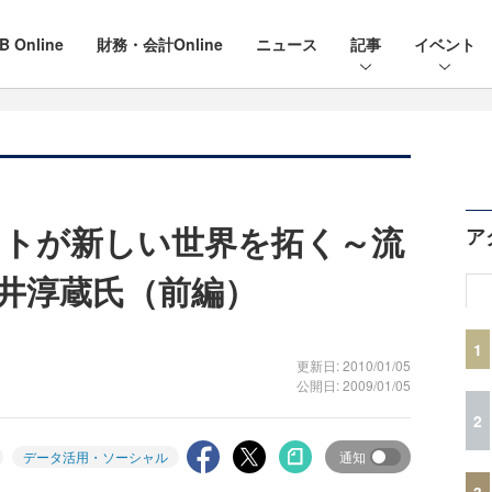
B Online
財務・会計Online
ニュース
記事
イベント
トが新しい世界を拓く～流
ア
井淳蔵氏（前編）
1
更新日: 2010/01/05
公開日: 2009/01/05
2
データ活用・ソーシャル
通知
3