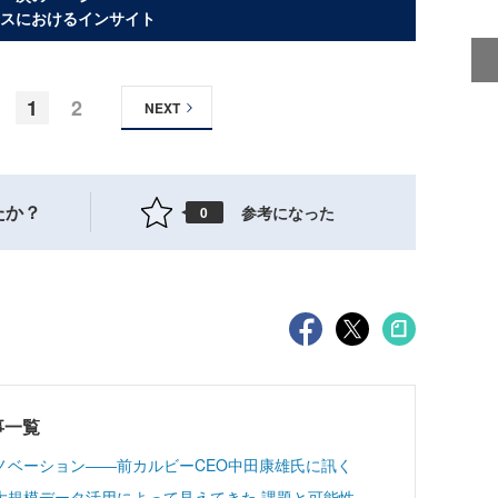
スにおけるインサイト
1
2
NEXT
たか？
参考になった
0
記事一覧
ノベーション――前カルビーCEO中田康雄氏に訊く
大規模データ活用によって見えてきた 課題と可能性