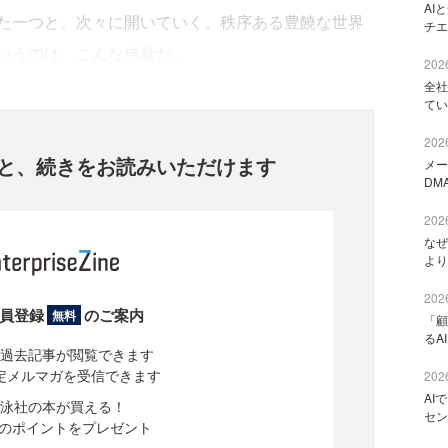
AI
た一つと、次々に開いていく。秩序ある豊饒な世界
チエ
いうのは、こんな感覚だ。
2026
全社
てい
2026
と、
続きをお読みいただけます
メー
DM
2026
なぜ
より
2026
員登録
のご案内
無料
「顧
るA
過去記事が閲覧できます
定メルマガを受信できます
2026
AI
泳社の本が買える！
セン
分のポイントをプレゼント