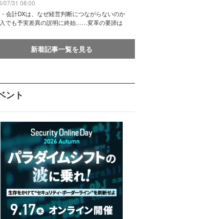
/07/31 08:00
務・会計DXは、なぜ経営判断につながらないのか
導入でも予実差異の説明に終始……変革の要諦は
新着記事一覧を見る
ベント