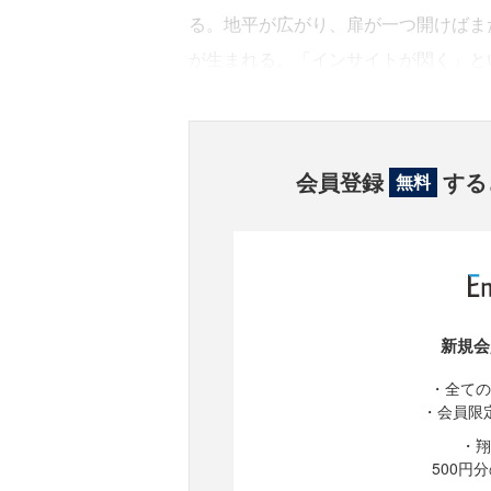
る。地平が広がり、扉が一つ開けばま
が生まれる。「インサイトが閃く」と
会員登録
する
無料
新規会
・全ての
・会員限
・翔
500円