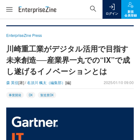
新規
ログイン
会員登録
EnterpriseZine Press
川崎重工業がデジタル活用で目指す
未来創造──産業界一丸での“IX”で成
し遂げるイノベーションとは
森 英信
[著] /
名須川 楓太（編集部）
[編]
2025/01/10 09:00
事業開発
DX
製造業DX