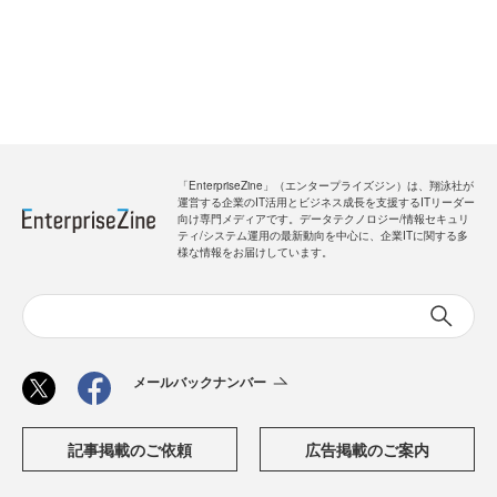
「EnterpriseZine」（エンタープライズジン）は、翔泳社が
運営する企業のIT活用とビジネス成長を支援するITリーダー
向け専門メディアです。データテクノロジー/情報セキュリ
ティ/システム運用の最新動向を中心に、企業ITに関する多
様な情報をお届けしています。
メールバックナンバー
記事掲載のご依頼
広告掲載のご案内