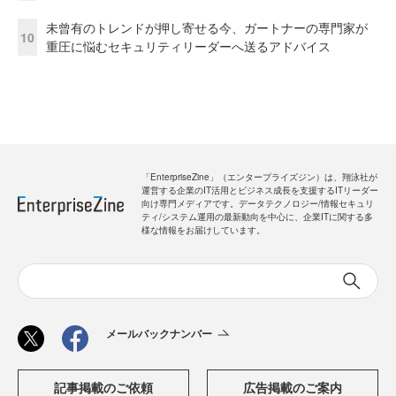
未曾有のトレンドが押し寄せる今、ガートナーの専門家が
10
重圧に悩むセキュリティリーダーへ送るアドバイス
「EnterpriseZine」（エンタープライズジン）は、翔泳社が
運営する企業のIT活用とビジネス成長を支援するITリーダー
向け専門メディアです。データテクノロジー/情報セキュリ
ティ/システム運用の最新動向を中心に、企業ITに関する多
様な情報をお届けしています。
メールバックナンバー
記事掲載のご依頼
広告掲載のご案内