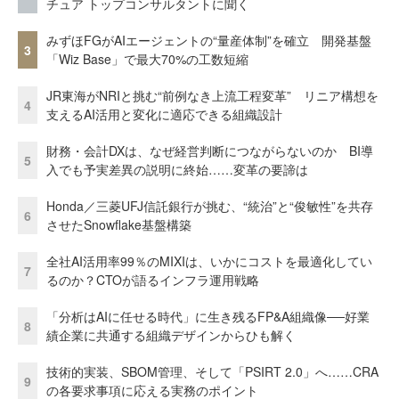
チュア トップコンサルタントに聞く
みずほFGがAIエージェントの“量産体制”を確立 開発基盤
3
「Wiz Base」で最大70%の工数短縮
JR東海がNRIと挑む“前例なき上流工程変革” リニア構想を
4
支えるAI活用と変化に適応できる組織設計
財務・会計DXは、なぜ経営判断につながらないのか BI導
5
入でも予実差異の説明に終始……変革の要諦は
Honda／三菱UFJ信託銀行が挑む、“統治”と“俊敏性”を共存
6
させたSnowflake基盤構築
全社AI活用率99％のMIXIは、いかにコストを最適化してい
7
るのか？CTOが語るインフラ運用戦略
「分析はAIに任せる時代」に生き残るFP&A組織像──好業
8
績企業に共通する組織デザインからひも解く
技術的実装、SBOM管理、そして「PSIRT 2.0」へ……CRA
9
の各要求事項に応える実務のポイント