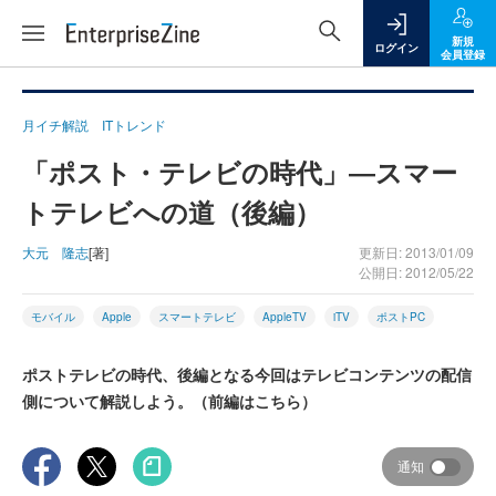
新規
ログイン
会員登録
月イチ解説 ITトレンド
「ポスト・テレビの時代」―スマー
トテレビへの道（後編）
大元 隆志
[著]
更新日: 2013/01/09
公開日: 2012/05/22
モバイル
Apple
スマートテレビ
AppleTV
iTV
ポストPC
ポストテレビの時代、後編となる今回はテレビコンテンツの配信
側について解説しよう。（前編はこちら）
通知