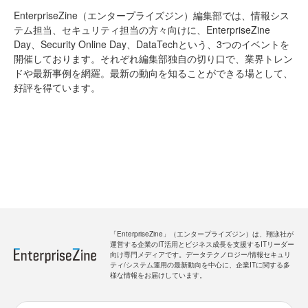
EnterpriseZine（エンタープライズジン）編集部では、情報シス
テム担当、セキュリティ担当の方々向けに、EnterpriseZine
Day、Security Online Day、DataTechという、3つのイベントを
開催しております。それぞれ編集部独自の切り口で、業界トレン
ドや最新事例を網羅。最新の動向を知ることができる場として、
好評を得ています。
「EnterpriseZine」（エンタープライズジン）は、翔泳社が
運営する企業のIT活用とビジネス成長を支援するITリーダー
向け専門メディアです。データテクノロジー/情報セキュリ
ティ/システム運用の最新動向を中心に、企業ITに関する多
様な情報をお届けしています。