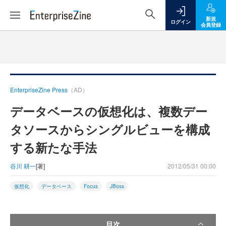
新規
ログイン
会員登録
EnterpriseZine Press
（AD）
データベースの仮想化は、複数デー
タソースからシングルビューを構成
する新たな手法
谷川 耕一
[著]
2012/05/31 00:00
仮想化
データベース
Focus
JBoss
目次