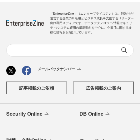
「EnterpriseZine」（エンタープライズジン）は、翔泳社が
運営する企業のIT活用とビジネス成長を支援するITリーダー
向け専門メディアです。データテクノロジー/情報セキュリ
ティ/システム運用の最新動向を中心に、企業ITに関する多
様な情報をお届けしています。
メールバックナンバー
記事掲載のご依頼
広告掲載のご案内
Security Online
DB Online