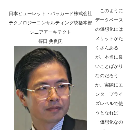
このように
日本ヒューレット・パッカード株式会社
データベース
テクノロジーコンサルティング統括本部
の仮想化には
シニアアーキテクト
メリットがた
篠田 典良氏
くさんある
が、本当に良
いことばかり
なのだろう
か。実際にエ
ンタープライ
ズレベルで使
うとなれば
「仮想化なの