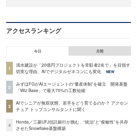
アクセスランキング
今日
月間
清水建設が「20億円プロジェクトを常駐者2名で」を目指す
1
切実な理由、AIでデジタルゼネコンにも変化
NEW
みずほFGがAIエージェントの“量産体制”を確立 開発基盤
2
「Wiz Base」で最大70%の工数短縮
AIでシニアが無双状態、若手をどう育てるのか？ アクセン
3
チュア トップコンサルタントに聞く
Honda／三菱UFJ信託銀行が挑む、“統治”と“俊敏性”を共存
4
させたSnowflake基盤構築