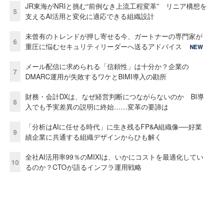
JR東海がNRIと挑む“前例なき上流工程変革” リニア構想を
5
支えるAI活用と変化に適応できる組織設計
未曾有のトレンドが押し寄せる今、ガートナーの専門家が
6
重圧に悩むセキュリティリーダーへ送るアドバイス
NEW
メール配信に求められる「信頼性」は十分か？企業の
7
DMARC運用が失敗するワケとBIMI導入の勘所
財務・会計DXは、なぜ経営判断につながらないのか BI導
8
入でも予実差異の説明に終始……変革の要諦は
「分析はAIに任せる時代」に生き残るFP&A組織像──好業
9
績企業に共通する組織デザインからひも解く
全社AI活用率99％のMIXIは、いかにコストを最適化してい
10
るのか？CTOが語るインフラ運用戦略