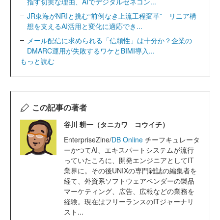
指す切実な理由、AIでデジタルゼネコン...
JR東海がNRIと挑む“前例なき上流工程変革” リニア構
想を支えるAI活用と変化に適応でき...
メール配信に求められる「信頼性」は十分か？企業の
DMARC運用が失敗するワケとBIMI導入...
もっと読む
この記事の著者
谷川 耕一（タニカワ コウイチ）
EnterpriseZine/
DB Online
チーフキュレータ
ーかつてAI、エキスパートシステムが流行
っていたころに、開発エンジニアとしてIT
業界に。その後UNIXの専門雑誌の編集者を
経て、外資系ソフトウェアベンダーの製品
マーケティング、広告、広報などの業務を
経験。現在はフリーランスのITジャーナリ
スト...