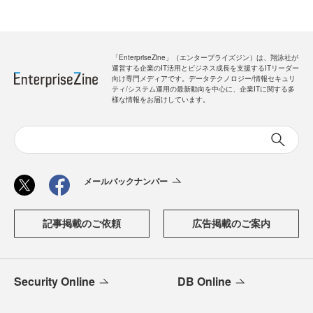
「EnterpriseZine」（エンタープライズジン）は、翔泳社が
運営する企業のIT活用とビジネス成長を支援するITリーダー
向け専門メディアです。データテクノロジー/情報セキュリ
ティ/システム運用の最新動向を中心に、企業ITに関する多
様な情報をお届けしています。
メールバックナンバー
記事掲載のご依頼
広告掲載のご案内
Security Online
DB Online