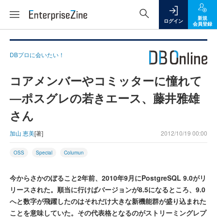
新規
ログイン
会員登録
DBプロに会いたい！
コアメンバーやコミッターに憧れて
―ポスグレの若きエース、藤井雅雄
さん
加山 恵美
[著]
2012/10/19 00:00
OSS
Special
Columun
今からさかのぼること2年前、2010年9月にPostgreSQL 9.0がリ
リースされた。順当に行けばバージョンが8.5になるところ、9.0
へと数字が飛躍したのはそれだけ大きな新機能群が盛り込まれた
ことを意味していた。その代表格となるのがストリーミングレプ