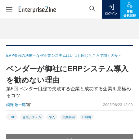
新規
ログイン
会員登録
ERP失敗の法則～なぜ企業システムはいつも同じところで躓くのか～
ベンダーが御社にERPシステム導入
を勧めない理由
第5回 ベンダー目線で失敗する企業と成功する企業を見極め
るコツ
鍋野 敬一郎
[著]
2008/06/23 12:00
ERP
企業システム
導入
失敗事例
IT戦略