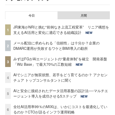
今日
月間
JR東海がNRIと挑む“前例なき上流工程変革” リニア構想を
1
支えるAI活用と変化に適応できる組織設計
NEW
メール配信に求められる「信頼性」は十分か？企業の
2
DMARC運用が失敗するワケとBIMI導入の勘所
みずほFGがAIエージェントの“量産体制”を確立 開発基盤
3
「Wiz Base」で最大70%の工数短縮
NEW
AIでシニアが無双状態、若手をどう育てるのか？ アクセン
4
チュア トップコンサルタントに聞く
AIと安全に接続されたデータ活用基盤の設計法──マルチエ
5
ージェント導入を成功させる5ステップ
NEW
全社AI活用率99％のMIXIは、いかにコストを最適化してい
6
るのか？CTOが語るインフラ運用戦略