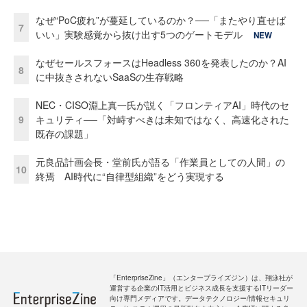
なぜ“PoC疲れ”が蔓延しているのか？──「またやり直せば
7
いい」実験感覚から抜け出す5つのゲートモデル
NEW
なぜセールスフォースはHeadless 360を発表したのか？AI
8
に中抜きされないSaaSの生存戦略
NEC・CISO淵上真一氏が説く「フロンティアAI」時代のセ
9
キュリティ──「対峙すべきは未知ではなく、高速化された
既存の課題」
元良品計画会長・堂前氏が語る「作業員としての人間」の
10
終焉 AI時代に“自律型組織”をどう実現する
「EnterpriseZine」（エンタープライズジン）は、翔泳社が
運営する企業のIT活用とビジネス成長を支援するITリーダー
向け専門メディアです。データテクノロジー/情報セキュリ