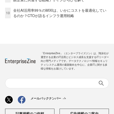
全社AI活用率99％のMIXIは、いかにコストを最適化してい
10
るのか？CTOが語るインフラ運用戦略
「EnterpriseZine」（エンタープライズジン）は、翔泳社が
運営する企業のIT活用とビジネス成長を支援するITリーダー
向け専門メディアです。データテクノロジー/情報セキュリ
ティ/システム運用の最新動向を中心に、企業ITに関する多
様な情報をお届けしています。
メールバックナンバー
記事掲載のご依頼
広告掲載のご案内