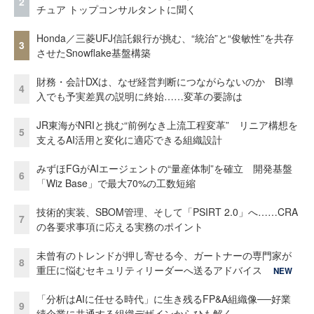
2
チュア トップコンサルタントに聞く
Honda／三菱UFJ信託銀行が挑む、“統治”と“俊敏性”を共存
3
させたSnowflake基盤構築
財務・会計DXは、なぜ経営判断につながらないのか BI導
4
入でも予実差異の説明に終始……変革の要諦は
JR東海がNRIと挑む“前例なき上流工程変革” リニア構想を
5
支えるAI活用と変化に適応できる組織設計
みずほFGがAIエージェントの“量産体制”を確立 開発基盤
6
「Wiz Base」で最大70%の工数短縮
技術的実装、SBOM管理、そして「PSIRT 2.0」へ……CRA
7
の各要求事項に応える実務のポイント
未曾有のトレンドが押し寄せる今、ガートナーの専門家が
8
重圧に悩むセキュリティリーダーへ送るアドバイス
NEW
「分析はAIに任せる時代」に生き残るFP&A組織像──好業
9
績企業に共通する組織デザインからひも解く