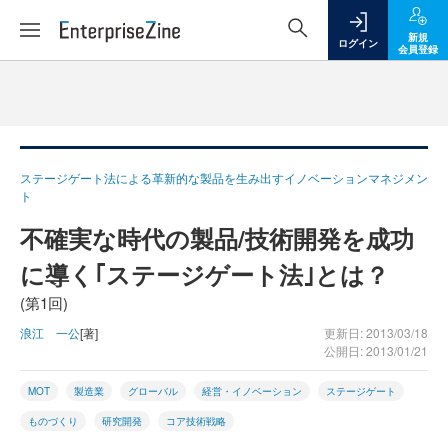
新規
ログイン
会員登録
ステージゲート法による革新的な製品を生み出すイノベーションマネジメン
ト
不確実な時代の製品/技術開発を成功
に導く｢ステージゲート法｣とは？
(第1回)
浪江 一公
[著]
更新日: 2013/03/18
公開日: 2013/01/21
MOT
製造業
グローバル
経営・イノベーション
ステージゲート
ものづくり
研究開発
コア技術戦略