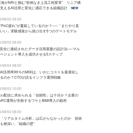
東海がNRIと挑む“前例なき上流工程変革” リニア構
支えるAI活用と変化に適応できる組織設計
NEW
/08/05 09:00
“PoC疲れ”が蔓延しているのか？──「またやり直
いい」実験感覚から抜け出す5つのゲートモデル
/08/05 08:00
と安全に接続されたデータ活用基盤の設計法──マル
ージェント導入を成功させる5ステップ
/08/04 08:00
AI活用率99％のMIXIは、いかにコストを最適化し
るのか？CTOが語るインフラ運用戦略
/08/03 10:00
ル配信に求められる「信頼性」は十分か？企業の
ARC運用が失敗するワケとBIMI導入の勘所
/08/03 08:00
「リアルタイム分析」は広がらなかったのか 技術
も根深い、“組織の壁”