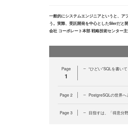
一般的にシステムエンジニアというと、ア
う。実際、受託開発を中心としたSIerだと
会社 コーポレート本部 戦略技術センター主
Page
“ひどい”SQLを書
1
Page
2
PostgreSQLの
Page
3
目指すは、「得意分