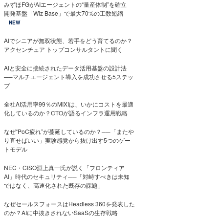
みずほFGがAIエージェントの“量産体制”を確立
開発基盤「Wiz Base」で最大70%の工数短縮
NEW
AIでシニアが無双状態、若手をどう育てるのか？
アクセンチュア トップコンサルタントに聞く
AIと安全に接続されたデータ活用基盤の設計法
──マルチエージェント導入を成功させる5ステッ
プ
全社AI活用率99％のMIXIは、いかにコストを最適
化しているのか？CTOが語るインフラ運用戦略
なぜ“PoC疲れ”が蔓延しているのか？──「またや
り直せばいい」実験感覚から抜け出す5つのゲー
トモデル
NEC・CISO淵上真一氏が説く「フロンティア
AI」時代のセキュリティ──「対峙すべきは未知
ではなく、高速化された既存の課題」
なぜセールスフォースはHeadless 360を発表した
のか？AIに中抜きされないSaaSの生存戦略