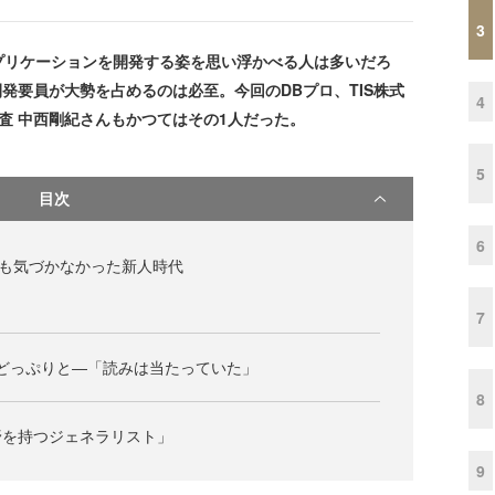
3
プリケーションを開発する姿を思い浮かべる人は多いだろ
開発要員が大勢を占めるのは必至。今回のDBプロ、TIS株式
4
査 中西剛紀さんもかつてはその1人だった。
5
目次
6
いても気づかなかった新人時代
7
世界へどっぷりと―「読みは当たっていた」
8
野を持つジェネラリスト」
9