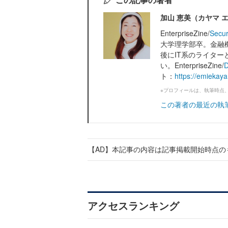
加山 恵美（カヤマ 
EnterpriseZine/
Secur
大学理学部卒。金融
後にIT系のライタ
い。EnterpriseZine/
D
ト：
https://emiekay
※プロフィールは、執筆時点
この著者の最近の執
【AD】本記事の内容は記事掲載開始時点の
アクセスランキング