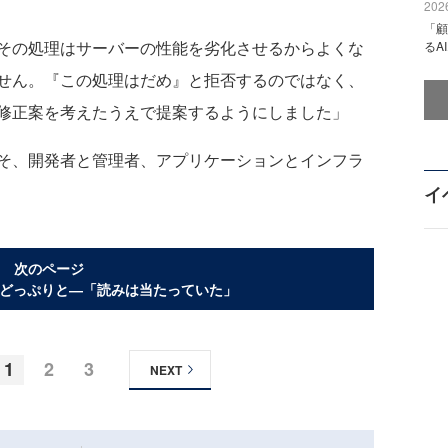
2026
「顧
その処理はサーバーの性能を劣化させるからよくな
るA
せん。『この処理はだめ』と拒否するのではなく、
修正案を考えたうえで提案するようにしました」
そ、開発者と管理者、アプリケーションとインフラ
イ
次のページ
世界へどっぷりと―「読みは当たっていた」
1
2
3
NEXT