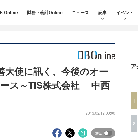
B Online
財務・会計Online
ニュース
記事
イベント
ア
L親善大使に訊く、今後のオー
ース～TIS株式会社 中西
1
2013/02/12 00:00
2
通知