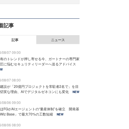
着記事
記事
ニュース
/08/07 09:00
有のトレンドが押し寄せる今、ガートナーの専門家
圧に悩むセキュリティリーダーへ送るアドバイス
EW
/08/07 08:00
建設が「20億円プロジェクトを常駐者2名で」を目
切実な理由、AIでデジタルゼネコンにも変化
NEW
/08/06 09:00
ほFGがAIエージェントの“量産体制”を確立 開発基
Wiz Base」で最大70%の工数短縮
NEW
/08/06 08:00