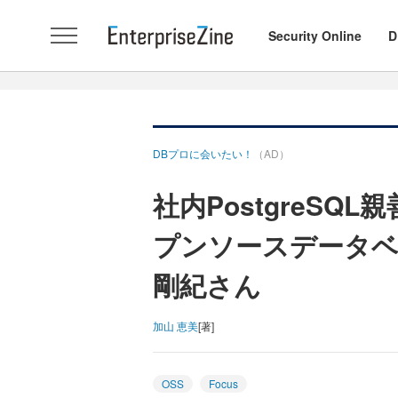
Security Online
D
DBプロに会いたい！
（AD）
社内PostgreSQ
プンソースデータベ
剛紀さん
加山 恵美
[著]
OSS
Focus