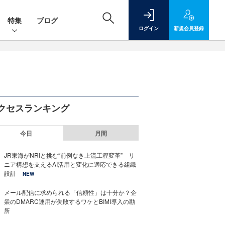
特集
ブログ
ログイン
新規
会員登録
クセスランキング
今日
月間
JR東海がNRIと挑む“前例なき上流工程変革” リ
ニア構想を支えるAI活用と変化に適応できる組織
設計
NEW
メール配信に求められる「信頼性」は十分か？企
業のDMARC運用が失敗するワケとBIMI導入の勘
所