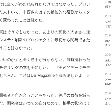
JR
けに全てがゆだねられたわけではなかった。プロジ
想を
だ人もいて、中西さんはその補佐的な役割からスタ
2026
く変わったことは確かだ。
なぜ
せば
実はそうでもなかった。あまりの変化の大きさに逆
2026
システム刷新のプロジェクトに最初から関与できた
AI
チエ
うことはなかった。
2026
いいのか」と全く勝手が分からない。当時携わった
全社
てい
モデリングの本を手にした。「『実践的データモデ
2026
ろん、当時はDB Magazineも読みましたよ」と
メー
DM
2026
開発者と向き合うこともあった。処理の負荷を減ら
なぜ
だ。開発者はかつての自分なので、相手の状況はよ
より