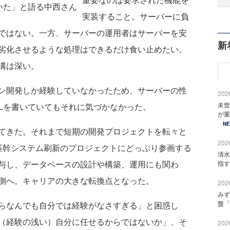
いた」と語る中西さん
実装すること。サーバーに負
ではない。一方、サーバーの運用者はサーバーを安
新
劣化させるような処理はできるだけ食い止めたい。
溝は深い。
ン開発しか経験していなかったため、サーバーの性
2026
未曾
QLを書いていてもそれに気づかなかった。
が重
N
てきた。それまで短期の開発プロジェクトを転々と
2026
基幹システム刷新のプロジェクトにどっぷり参画する
清水
与し、データベースの設計や構築、運用にも関わ
指す
側へ。キャリアの大きな転換点となった。
2026
みず
盤「
らなんでも自分では経験がなさすぎる」と困惑し
（経験の浅い）自分に任せるからではないか」、そ
2026