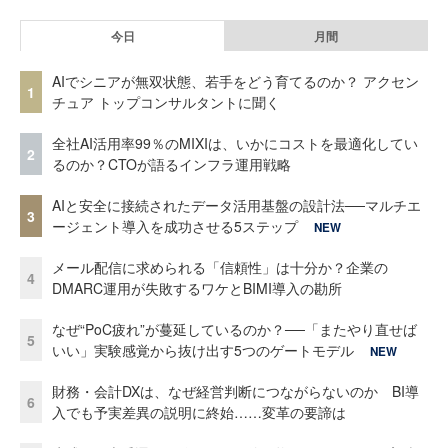
今日
月間
AIでシニアが無双状態、若手をどう育てるのか？ アクセン
1
チュア トップコンサルタントに聞く
全社AI活用率99％のMIXIは、いかにコストを最適化してい
2
るのか？CTOが語るインフラ運用戦略
AIと安全に接続されたデータ活用基盤の設計法──マルチエ
3
ージェント導入を成功させる5ステップ
NEW
メール配信に求められる「信頼性」は十分か？企業の
4
DMARC運用が失敗するワケとBIMI導入の勘所
なぜ“PoC疲れ”が蔓延しているのか？──「またやり直せば
5
いい」実験感覚から抜け出す5つのゲートモデル
NEW
財務・会計DXは、なぜ経営判断につながらないのか BI導
6
入でも予実差異の説明に終始……変革の要諦は