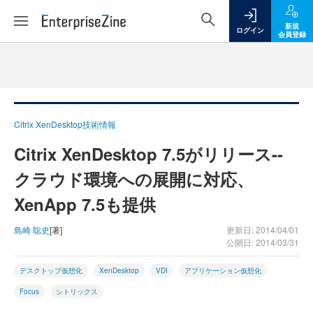
新規
ログイン
会員登録
Citrix XenDesktop技術情報
Citrix XenDesktop 7.5がリリース--
クラウド環境への展開に対応、
XenApp 7.5も提供
島崎 聡史
[著]
更新日: 2014/04/01
公開日: 2014/03/31
デスクトップ仮想化
XenDesktop
VDI
アプリケーション仮想化
Focus
シトリックス