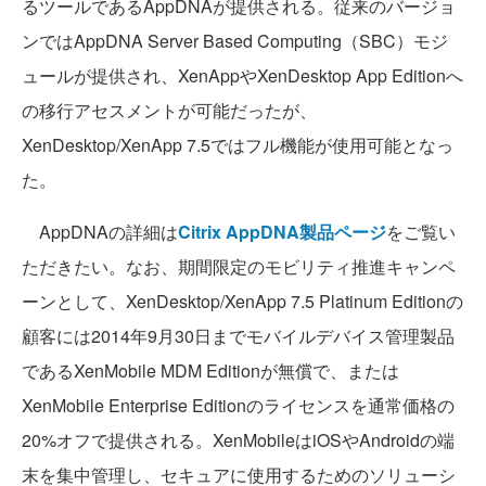
るツールであるAppDNAが提供される。従来のバージョ
ンではAppDNA Server Based Computing（SBC）モジ
ュールが提供され、XenAppやXenDesktop App Editionへ
の移行アセスメントが可能だったが、
XenDesktop/XenApp 7.5ではフル機能が使用可能となっ
た。
AppDNAの詳細は
Citrix AppDNA製品ページ
をご覧い
ただきたい。なお、期間限定のモビリティ推進キャンペ
ーンとして、XenDesktop/XenApp 7.5 Platinum Editionの
顧客には2014年9月30日までモバイルデバイス管理製品
であるXenMobile MDM Editionが無償で、または
XenMobile Enterprise Editionのライセンスを通常価格の
20%オフで提供される。XenMobileはiOSやAndroidの端
末を集中管理し、セキュアに使用するためのソリューシ