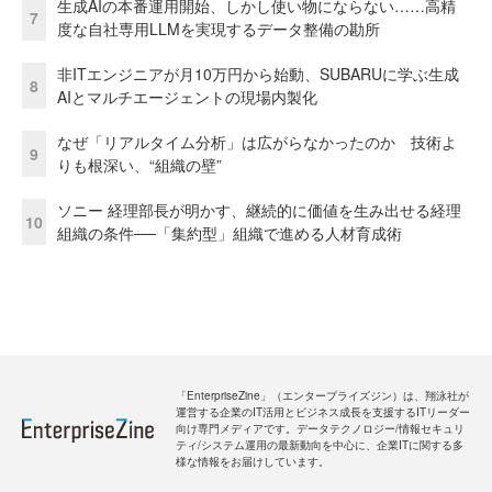
生成AIの本番運用開始、しかし使い物にならない……高精
7
度な自社専用LLMを実現するデータ整備の勘所
非ITエンジニアが月10万円から始動、SUBARUに学ぶ生成
8
AIとマルチエージェントの現場内製化
なぜ「リアルタイム分析」は広がらなかったのか 技術よ
9
りも根深い、“組織の壁”
ソニー 経理部長が明かす、継続的に価値を生み出せる経理
10
組織の条件──「集約型」組織で進める人材育成術
「EnterpriseZine」（エンタープライズジン）は、翔泳社が
運営する企業のIT活用とビジネス成長を支援するITリーダー
向け専門メディアです。データテクノロジー/情報セキュリ
ティ/システム運用の最新動向を中心に、企業ITに関する多
様な情報をお届けしています。