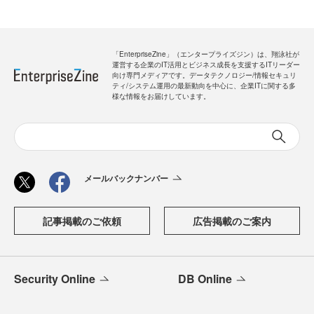
「EnterpriseZine」（エンタープライズジン）は、翔泳社が
運営する企業のIT活用とビジネス成長を支援するITリーダー
向け専門メディアです。データテクノロジー/情報セキュリ
ティ/システム運用の最新動向を中心に、企業ITに関する多
様な情報をお届けしています。
メールバックナンバー
記事掲載のご依頼
広告掲載のご案内
Security Online
DB Online