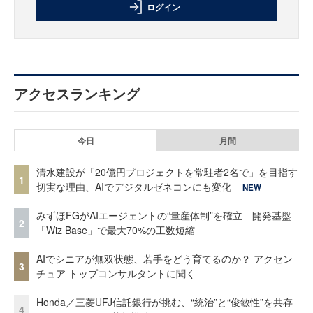
ログイン
アクセスランキング
今日
月間
清水建設が「20億円プロジェクトを常駐者2名で」を目指す
1
切実な理由、AIでデジタルゼネコンにも変化
NEW
みずほFGがAIエージェントの“量産体制”を確立 開発基盤
2
「Wiz Base」で最大70%の工数短縮
AIでシニアが無双状態、若手をどう育てるのか？ アクセン
3
チュア トップコンサルタントに聞く
Honda／三菱UFJ信託銀行が挑む、“統治”と“俊敏性”を共存
4