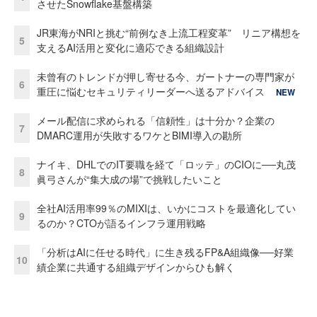
させたSnowflake基盤構築
JR東海がNRIと挑む“前例なき上流工程変革” リニア構想を
5
支えるAI活用と変化に適応できる組織設計
未曾有のトレンドが押し寄せる今、ガートナーの専門家が
6
重圧に悩むセキュリティリーダーへ送るアドバイス
NEW
メール配信に求められる「信頼性」は十分か？企業の
7
DMARC運用が失敗するワケとBIMI導入の勘所
ナイキ、DHLでのIT要職を経て「ロッテ」のCIOに──丸茂
8
眞弓さんが“集大成の場”で挑戦したいこと
全社AI活用率99％のMIXIは、いかにコストを最適化してい
9
るのか？CTOが語るインフラ運用戦略
「分析はAIに任せる時代」に生き残るFP&A組織像──好業
10
績企業に共通する組織デザインからひも解く