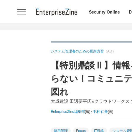
Security Online
D
システム管理者のための夏期講習
（AD）
【特別鼎談Ⅱ】情報
らない！コミュニ
図れ
大成建設 田辺要平氏×クラウドワークス 大場
EnterpriseZine編集部
[編] /
中村 仁美
[著]
運用管理
Focus
IT戦略
システム管