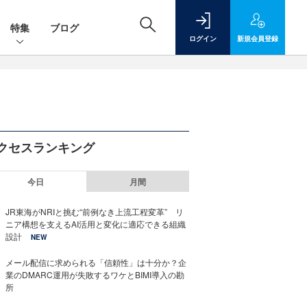
特集
ブログ
ログイン
新規
会員登録
クセスランキング
今日
月間
JR東海がNRIと挑む“前例なき上流工程変革” リ
ニア構想を支えるAI活用と変化に適応できる組織
設計
NEW
メール配信に求められる「信頼性」は十分か？企
業のDMARC運用が失敗するワケとBIMI導入の勘
所