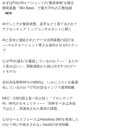
みずほFGがAIエージェントの“量産体制”を確立
開発基盤「Wiz Base」で最大70%の工数短縮
NEW
AIでシニアが無双状態、若手をどう育てるのか？
アクセンチュア トップコンサルタントに聞く
AIと安全に接続されたデータ活用基盤の設計法
──マルチエージェント導入を成功させる5ステッ
プ
なぜ“PoC疲れ”が蔓延しているのか？──「またや
り直せばいい」実験感覚から抜け出す5つのゲー
トモデル
全社AI活用率99％のMIXIは、いかにコストを最適
化しているのか？CTOが語るインフラ運用戦略
NEC・CISO淵上真一氏が説く「フロンティア
AI」時代のセキュリティ──「対峙すべきは未知
ではなく、高速化された既存の課題」
なぜセールスフォースはHeadless 360を発表した
のか？AIに中抜きされないSaaSの生存戦略