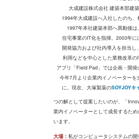
大成建設株式会社 建築本部建
1994年大成建設へ入社したのち
1997年本社建築本部へ異動後
住宅事業のIT化を指揮。2003
開発協力および社内導入を担当し
利用
などを中心とした業務改革のIT
アプリ
「Field Pad」
では企画・開発
今年7月
より
企業内
イノベーターを
に。
現在、大塚製薬の
SOYJOY
つの解として提案したいのが、「Innova
業内イノベーターとして成長するため
います。
大場：
私がコンピュータシステムの開発