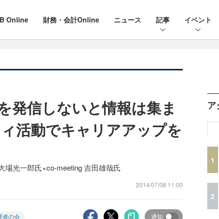
B Online
財務・会計Online
ニュース
記事
イベント
を発信しないと情報は集ま
ア
ティ活動でキャリアアップを
1
光一郎氏×co-meeting 吉田雄哉氏
2014/07/08 11:00
2
理者の会
通知