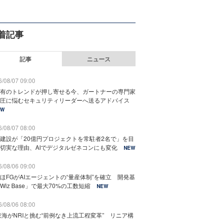
着記事
記事
ニュース
/08/07 09:00
有のトレンドが押し寄せる今、ガートナーの専門家
圧に悩むセキュリティリーダーへ送るアドバイス
EW
/08/07 08:00
建設が「20億円プロジェクトを常駐者2名で」を目
切実な理由、AIでデジタルゼネコンにも変化
NEW
/08/06 09:00
ほFGがAIエージェントの“量産体制”を確立 開発基
Wiz Base」で最大70%の工数短縮
NEW
/08/06 08:00
東海がNRIと挑む“前例なき上流工程変革” リニア構