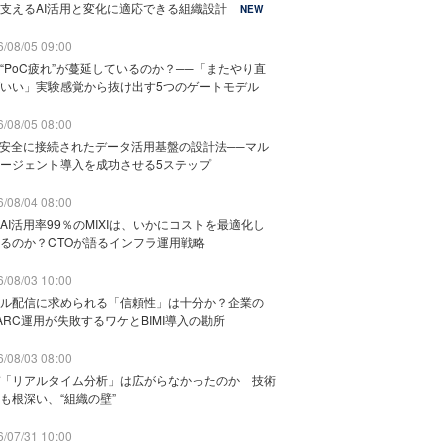
支えるAI活用と変化に適応できる組織設計
NEW
/08/05 09:00
“PoC疲れ”が蔓延しているのか？──「またやり直
いい」実験感覚から抜け出す5つのゲートモデル
/08/05 08:00
と安全に接続されたデータ活用基盤の設計法──マル
ージェント導入を成功させる5ステップ
/08/04 08:00
AI活用率99％のMIXIは、いかにコストを最適化し
るのか？CTOが語るインフラ運用戦略
/08/03 10:00
ル配信に求められる「信頼性」は十分か？企業の
ARC運用が失敗するワケとBIMI導入の勘所
/08/03 08:00
「リアルタイム分析」は広がらなかったのか 技術
も根深い、“組織の壁”
/07/31 10:00