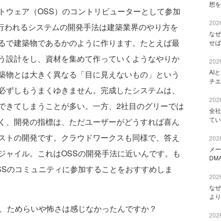
想を
トウェア（OSS）のコントリビューターとして参加
2026
で行われるシステムの開発手法は建築業界のやり方を
なぜ
るで建築物であるかのように作ります。たとえば最
せば
う設計をし、資材を集めて作っていくようなやりか
2026
AI
築物とは大きく異なる「目に見えないもの」という
チエ
必ずしもうまくゆきません。完成したシステムは、
2026
できてしまうことが多い。一方、2社目のグリーでは
全社
てい
く、開発の指標は、ただユーザーがどうすれば喜ん
ストの開発です。クラウドワークスも同様で、答え
2026
メー
ジャイル。これはOSSの開発手法に近いんです。も
DM
SSのコミュニティに参加することをおすすめしま
2026
なぜ
より
に、ためらいや怖さは感じなかったんですか？
2026