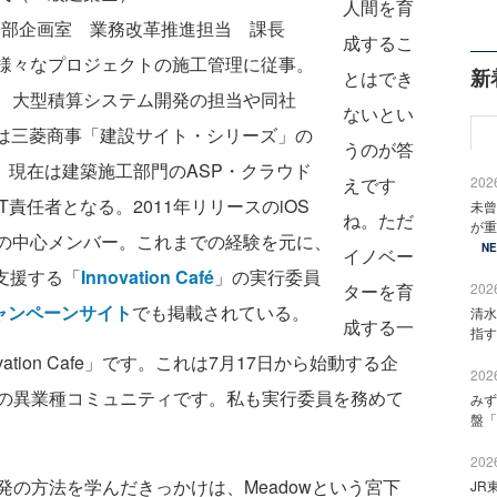
人間を育
築部企画室 業務改革推進担当 課長
成するこ
、様々なプロジェクトの施工管理に従事。
新
とはでき
は、大型積算システム開発の担当や同社
ないとい
年には三菱商事「建設サイト・シリーズ」の
うのが答
、現在は建築施工部門のASP・クラウド
えです
2026
責任者となる。2011年リリースのiOS
未曾
ね。ただ
が重
の中心メンバー。これまでの経験を元に、
N
イノベー
支援する「
Innovation Café
」の実行
委員
ターを育
2026
キャンペーンサイト
でも掲載されている。
清水
成する一
指す
tion Cafe」です。これは7月17日から始動する企
2026
の異業種コミュニティです。私も実行委員を務めて
みず
盤「
2026
の方法を学んだきっかけは、Meadowという宮下
JR