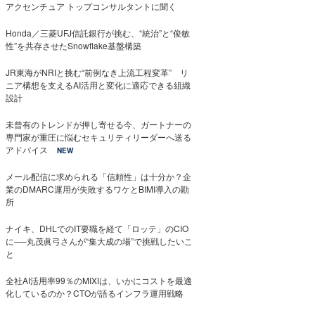
アクセンチュア トップコンサルタントに聞く
Honda／三菱UFJ信託銀行が挑む、“統治”と“俊敏
性”を共存させたSnowflake基盤構築
JR東海がNRIと挑む“前例なき上流工程変革” リ
ニア構想を支えるAI活用と変化に適応できる組織
設計
未曾有のトレンドが押し寄せる今、ガートナーの
専門家が重圧に悩むセキュリティリーダーへ送る
アドバイス
NEW
メール配信に求められる「信頼性」は十分か？企
業のDMARC運用が失敗するワケとBIMI導入の勘
所
ナイキ、DHLでのIT要職を経て「ロッテ」のCIO
に──丸茂眞弓さんが“集大成の場”で挑戦したいこ
と
全社AI活用率99％のMIXIは、いかにコストを最適
化しているのか？CTOが語るインフラ運用戦略