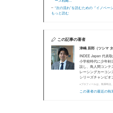
ース戦略...
“次の流れ”を読むための『イノベー
もっと読む
この記事の著者
津嶋 辰郎（ツシマ 
INDEE Japan
小学校時代に少年剣
設し、鳥人間コンテ
レーシングカーコン
シリーズチャンピオン
※プロフィールは、執筆時点
この著者の最近の執