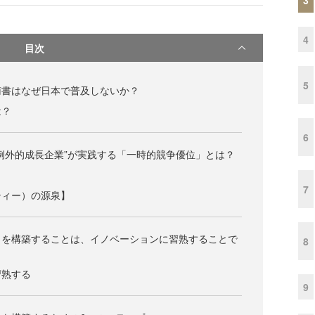
4
目次
5
南書はなぜ日本で普及しないか？
は？
6
例外的成長企業”が実践する「一時的競争優位」とは？
7
ティー）の源泉】
」を構築することは、イノベーションに習熟することで
8
習熟する
9