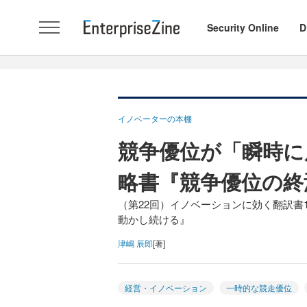
Security Online
D
イノベーターの本棚
競争優位が「瞬時に
略書『競争優位の終
（第22回）イノベーションに効く翻訳書
動かし続ける』
津嶋 辰郎
[著]
経営・イノベーション
一時的な競走優位