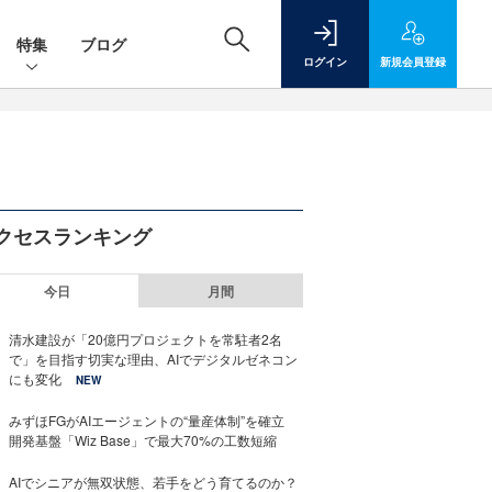
特集
ブログ
ログイン
新規
会員登録
クセスランキング
今日
月間
清水建設が「20億円プロジェクトを常駐者2名
で」を目指す切実な理由、AIでデジタルゼネコン
にも変化
NEW
みずほFGがAIエージェントの“量産体制”を確立
開発基盤「Wiz Base」で最大70%の工数短縮
AIでシニアが無双状態、若手をどう育てるのか？