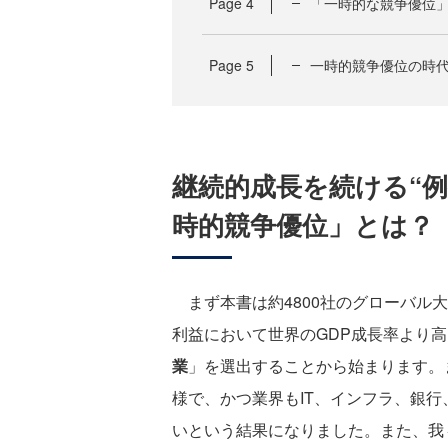
Page
4
「一時的な競争優位」
Page
5
一時的競争優位の時
継続的成長を続ける“
時的競争優位」とは？
まず本書は約4800社のグローバル大手
利益において世界のGDP成長率より
業
」を選出することから始まります。
様で、かつ業界もIT、インフラ、銀行
いという結果になりました。また、我