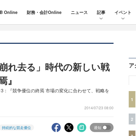
B Online
財務・会計Online
ニュース
記事
イベント
崩れ去る」時代の新しい戦
ア
焉』
13：『競争優位の終焉 市場の変化に合わせて、戦略を
1
2014/07/23 08:00
2
持続的な競走優位
通知
3