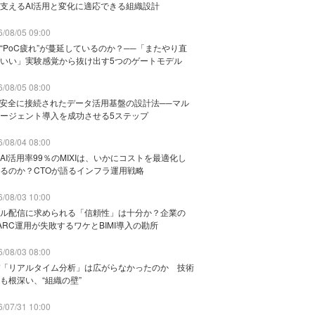
支えるAI活用と変化に適応できる組織設計
/08/05 09:00
“PoC疲れ”が蔓延しているのか？──「またやり直
いい」実験感覚から抜け出す5つのゲートモデル
/08/05 08:00
と安全に接続されたデータ活用基盤の設計法──マル
ージェント導入を成功させる5ステップ
/08/04 08:00
AI活用率99％のMIXIは、いかにコストを最適化し
るのか？CTOが語るインフラ運用戦略
/08/03 10:00
ル配信に求められる「信頼性」は十分か？企業の
ARC運用が失敗するワケとBIMI導入の勘所
/08/03 08:00
「リアルタイム分析」は広がらなかったのか 技術
も根深い、“組織の壁”
/07/31 10:00