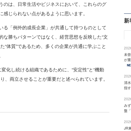
うのは、日常生活やビジネスにおいて、これらのグ
に感じられない点があるように思います。
新
いる「例外的成長企業」が共通して持つものとして
的な勝ちパターンではなく、経営思想を反映した“文
た“体質”であるため、多くの企業が共通に学ぶこと
2026
未曾
。
が重
N
変化し続ける組織であるために、“安定性”と“機動
2026
とり、両立させることが重要だと述べられています。
清水
指す
2026
みず
盤「
2026
JR