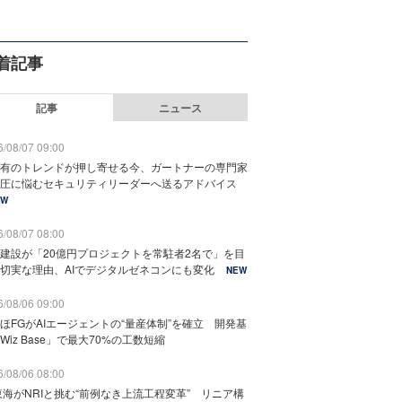
着記事
記事
ニュース
/08/07 09:00
有のトレンドが押し寄せる今、ガートナーの専門家
圧に悩むセキュリティリーダーへ送るアドバイス
EW
/08/07 08:00
建設が「20億円プロジェクトを常駐者2名で」を目
切実な理由、AIでデジタルゼネコンにも変化
NEW
/08/06 09:00
ほFGがAIエージェントの“量産体制”を確立 開発基
Wiz Base」で最大70%の工数短縮
/08/06 08:00
東海がNRIと挑む“前例なき上流工程変革” リニア構