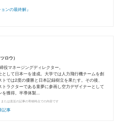
ションの最終解』
タツロウ）
 代表取締役マネージングディレクター。
士として日本一を達成。大学では人力飛行機チームを創
ストでは2度の優勝と日本記録樹立を果たす。その後、
ストラクターである童夢に参画し空力デザイナーとして
を獲得。半導体製...
、または直近の記事の寄稿時点での内容です
筆記事