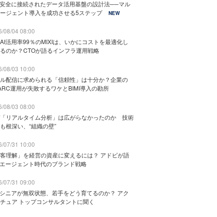
と安全に接続されたデータ活用基盤の設計法──マル
ージェント導入を成功させる5ステップ
NEW
/08/04 08:00
AI活用率99％のMIXIは、いかにコストを最適化し
るのか？CTOが語るインフラ運用戦略
/08/03 10:00
ル配信に求められる「信頼性」は十分か？企業の
ARC運用が失敗するワケとBIMI導入の勘所
/08/03 08:00
「リアルタイム分析」は広がらなかったのか 技術
も根深い、“組織の壁”
/07/31 10:00
客理解」を経営の資産に変えるには？ アドビが語
Iエージェント時代のブランド戦略
/07/31 09:00
でシニアが無双状態、若手をどう育てるのか？ アク
チュア トップコンサルタントに聞く