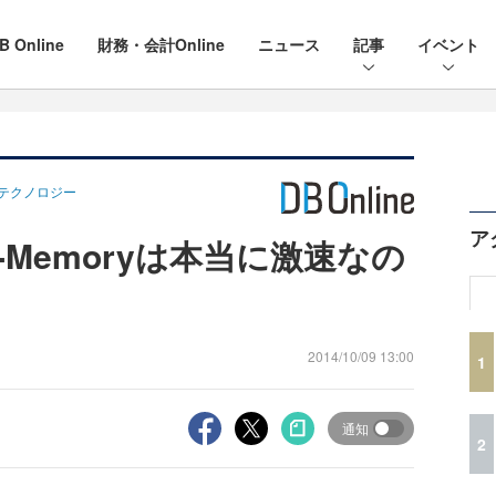
B Online
財務・会計Online
ニュース
記事
イベント
ryのテクノロジー
ア
e In-Memoryは本当に激速なの
2014/10/09 13:00
1
通知
2