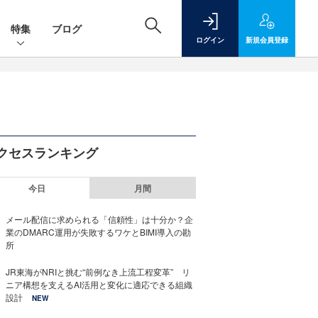
特集
ブログ
ログイン
新規
会員登録
クセスランキング
今日
月間
メール配信に求められる「信頼性」は十分か？企
業のDMARC運用が失敗するワケとBIMI導入の勘
所
JR東海がNRIと挑む“前例なき上流工程変革” リ
ニア構想を支えるAI活用と変化に適応できる組織
設計
NEW