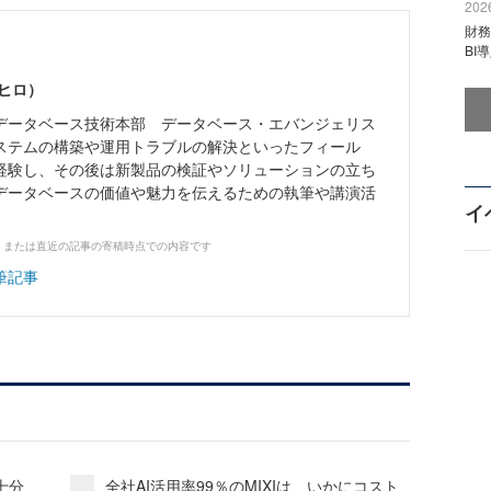
2026
財
BI
ヒロ）
データベース技術本部 データベース・エバンジェリス
ステムの構築や運用トラブルの解決といったフィール
経験し、その後は新製品の検証やソリューションの立ち
データベースの価値や魅力を伝えるための執筆や講演活
イ
、または直近の記事の寄稿時点での内容です
筆記事
十分
全社AI活用率99％のMIXIは、いかにコスト