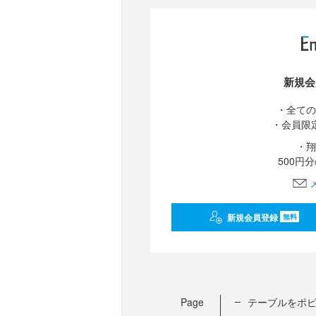
新規会
・全ての
・会員限
・翔
500円
新規会員登録
無料
Page
テーブルをポ