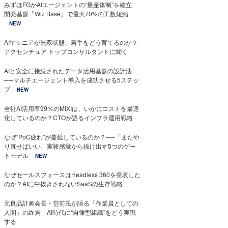
みずほFGがAIエージェントの“量産体制”を確立
開発基盤「Wiz Base」で最大70%の工数短縮
NEW
AIでシニアが無双状態、若手をどう育てるのか？
アクセンチュア トップコンサルタントに聞く
AIと安全に接続されたデータ活用基盤の設計法
──マルチエージェント導入を成功させる5ステッ
プ
NEW
全社AI活用率99％のMIXIは、いかにコストを最適
化しているのか？CTOが語るインフラ運用戦略
なぜ“PoC疲れ”が蔓延しているのか？──「またや
り直せばいい」実験感覚から抜け出す5つのゲー
トモデル
NEW
なぜセールスフォースはHeadless 360を発表した
のか？AIに中抜きされないSaaSの生存戦略
元良品計画会長・堂前氏が語る「作業員としての
人間」の終焉 AI時代に“自律型組織”をどう実現
する