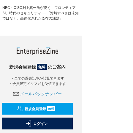
NEC・CISO淵上真一氏が説く「フロンティア
AI」時代のセキュリティ──「対峙すべきは未知
ではなく、高速化された既存の課題」
新規会員登録
のご案内
無料
・全ての過去記事が閲覧できます
・会員限定メルマガを受信できます
メールバックナンバー
新規会員登録
無料
ログイン