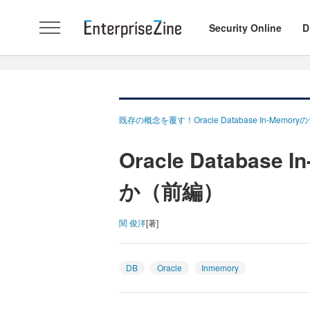
Security Online
D
既存の概念を覆す！Oracle Database In-Memo
Oracle Databas
か（前編）
関 俊洋
[著]
DB
Oracle
Inmemory