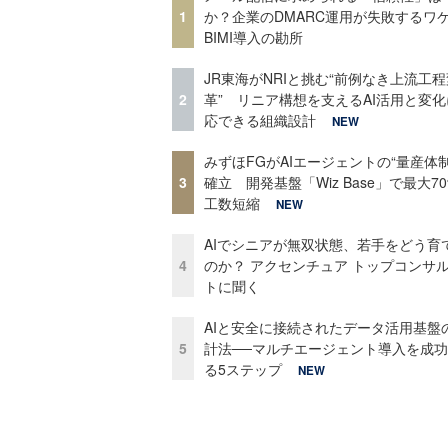
1
か？企業のDMARC運用が失敗するワ
BIMI導入の勘所
JR東海がNRIと挑む“前例なき上流工程
2
革” リニア構想を支えるAI活用と変
応できる組織設計
NEW
みずほFGがAIエージェントの“量産体制
3
確立 開発基盤「Wiz Base」で最大7
工数短縮
NEW
AIでシニアが無双状態、若手をどう育
4
のか？ アクセンチュア トップコンサ
トに聞く
AIと安全に接続されたデータ活用基盤
5
計法──マルチエージェント導入を成
る5ステップ
NEW