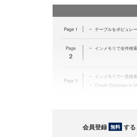
Page
1
テーブルをポピュレ
Page
インメモリで全件検
2
インメモリで一意検
Page
3
Oracle Databas
会員登録
する
無料