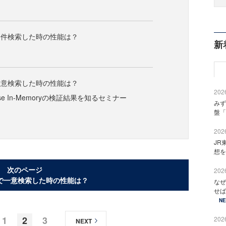
全件検索した時の性能は？
新
一意検索した時の性能は？
2026
abase In-Memoryの検証結果を知るセミナー
みず
盤「
2026
JR
想を
次のページ
2026
で一意検索した時の性能は？
なぜ
せば
N
1
2
3
2026
NEXT