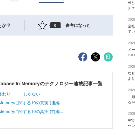
AI
チエ
2026
たか？
参考になった
0
全社
てい
2026
メー
DM
2026
なぜ
より
tabase In-Memoryのテクノロジー連載記事一覧
2026
終わり・・・じゃない
「顧
るA
-Memoryに関する10の真実 (後編...
-Memoryに関する10の真実 (前編...
2026
AI
セン