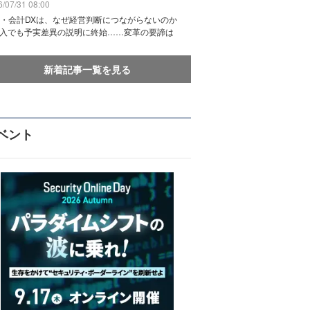
/07/31 08:00
務・会計DXは、なぜ経営判断につながらないのか
導入でも予実差異の説明に終始……変革の要諦は
新着記事一覧を見る
ベント