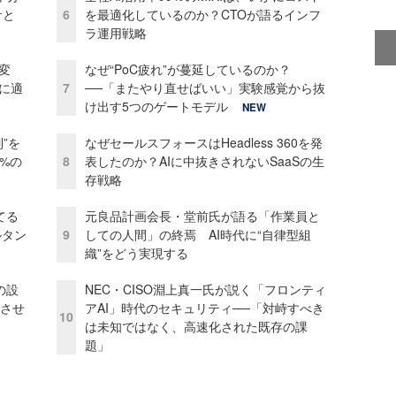
ケと
6
を最適化しているのか？CTOが語るインフ
ラ運用戦略
変
なぜ“PoC疲れ”が蔓延しているのか？
化に適
7
──「またやり直せばいい」実験感覚から抜
け出す5つのゲートモデル
NEW
”を
なぜセールスフォースはHeadless 360を発
0%の
8
表したのか？AIに中抜きされないSaaSの生
存戦略
てる
元良品計画会長・堂前氏が語る「作業員と
ルタン
9
しての人間」の終焉 AI時代に“自律型組
織”をどう実現する
の設
NEC・CISO淵上真一氏が説く「フロンティ
功させ
アAI」時代のセキュリティ──「対峙すべき
10
は未知ではなく、高速化された既存の課
題」