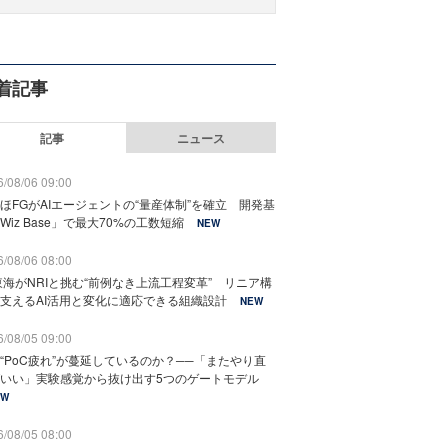
着記事
記事
ニュース
/08/06 09:00
ほFGがAIエージェントの“量産体制”を確立 開発基
Wiz Base」で最大70%の工数短縮
NEW
/08/06 08:00
東海がNRIと挑む“前例なき上流工程変革” リニア構
支えるAI活用と変化に適応できる組織設計
NEW
/08/05 09:00
“PoC疲れ”が蔓延しているのか？──「またやり直
いい」実験感覚から抜け出す5つのゲートモデル
EW
/08/05 08:00