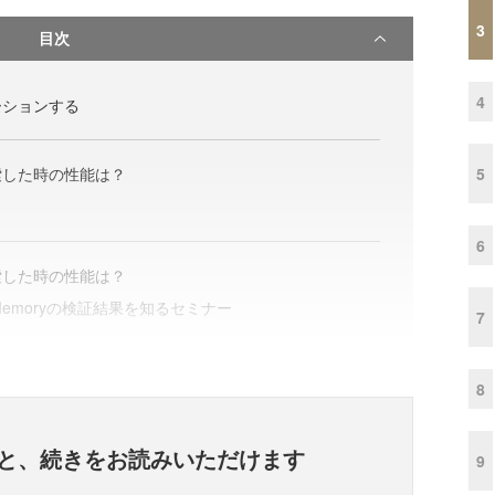
3
目次
4
ーションする
5
索した時の性能は？
6
索した時の性能は？
e In-Memoryの検証結果を知るセミナー
7
8
と、
続きをお読みいただけます
9