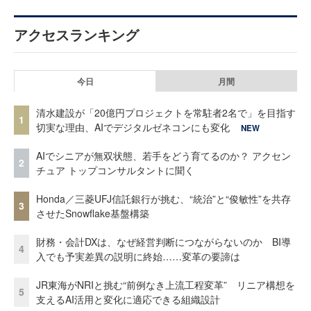
アクセスランキング
今日
月間
清水建設が「20億円プロジェクトを常駐者2名で」を目指す
1
切実な理由、AIでデジタルゼネコンにも変化
NEW
AIでシニアが無双状態、若手をどう育てるのか？ アクセン
2
チュア トップコンサルタントに聞く
Honda／三菱UFJ信託銀行が挑む、“統治”と“俊敏性”を共存
3
させたSnowflake基盤構築
財務・会計DXは、なぜ経営判断につながらないのか BI導
4
入でも予実差異の説明に終始……変革の要諦は
JR東海がNRIと挑む“前例なき上流工程変革” リニア構想を
5
支えるAI活用と変化に適応できる組織設計