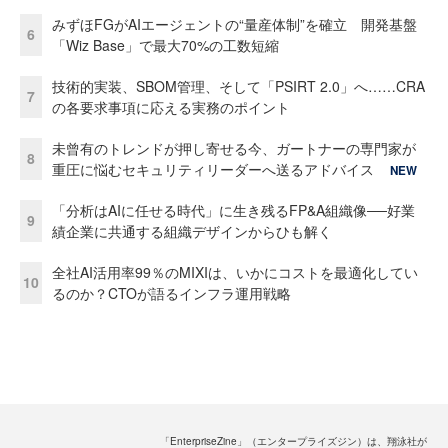
みずほFGがAIエージェントの“量産体制”を確立 開発基盤
6
「Wiz Base」で最大70%の工数短縮
技術的実装、SBOM管理、そして「PSIRT 2.0」へ……CRA
7
の各要求事項に応える実務のポイント
未曾有のトレンドが押し寄せる今、ガートナーの専門家が
8
重圧に悩むセキュリティリーダーへ送るアドバイス
NEW
「分析はAIに任せる時代」に生き残るFP&A組織像──好業
9
績企業に共通する組織デザインからひも解く
全社AI活用率99％のMIXIは、いかにコストを最適化してい
10
るのか？CTOが語るインフラ運用戦略
「EnterpriseZine」（エンタープライズジン）は、翔泳社が