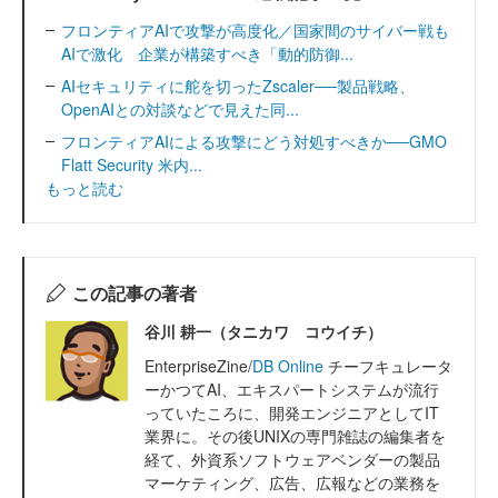
フロンティアAIで攻撃が高度化／国家間のサイバー戦も
AIで激化 企業が構築すべき「動的防御...
AIセキュリティに舵を切ったZscaler──製品戦略、
OpenAIとの対談などで見えた同...
フロンティアAIによる攻撃にどう対処すべきか──GMO
Flatt Security 米内...
もっと読む
この記事の著者
谷川 耕一（タニカワ コウイチ）
EnterpriseZine/
DB Online
チーフキュレータ
ーかつてAI、エキスパートシステムが流行
っていたころに、開発エンジニアとしてIT
業界に。その後UNIXの専門雑誌の編集者を
経て、外資系ソフトウェアベンダーの製品
マーケティング、広告、広報などの業務を