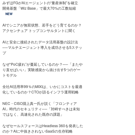
みずほFGがAIエージェントの“量産体制”を確立
開発基盤「Wiz Base」で最大70%の工数短縮
NEW
AIでシニアが無双状態、若手をどう育てるのか？
アクセンチュア トップコンサルタントに聞く
AIと安全に接続されたデータ活用基盤の設計法
──マルチエージェント導入を成功させる5ステッ
プ
なぜ“PoC疲れ”が蔓延しているのか？──「またや
り直せばいい」実験感覚から抜け出す5つのゲー
トモデル
全社AI活用率99％のMIXIは、いかにコストを最適
化しているのか？CTOが語るインフラ運用戦略
NEC・CISO淵上真一氏が説く「フロンティア
AI」時代のセキュリティ──「対峙すべきは未知
ではなく、高速化された既存の課題」
なぜセールスフォースはHeadless 360を発表した
のか？AIに中抜きされないSaaSの生存戦略