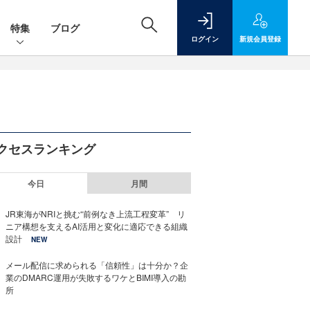
特集
ブログ
ログイン
新規
会員登録
クセスランキング
今日
月間
JR東海がNRIと挑む“前例なき上流工程変革” リ
ニア構想を支えるAI活用と変化に適応できる組織
設計
NEW
メール配信に求められる「信頼性」は十分か？企
業のDMARC運用が失敗するワケとBIMI導入の勘
所