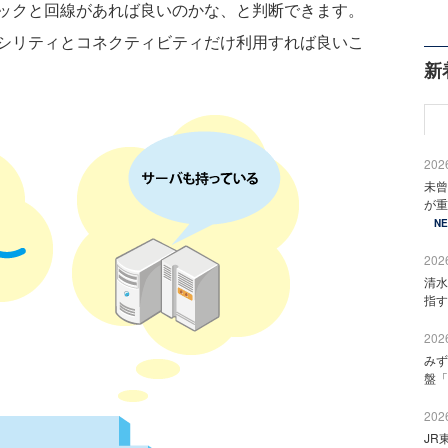
ックと回線があれば良いのかな、と判断できます。
シリティとコネクティビティだけ利用すれば良いこ
新
2026
未曾
が重
N
2026
清水
指す
2026
みず
盤「
2026
JR