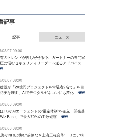
着記事
記事
ニュース
/08/07 09:00
有のトレンドが押し寄せる今、ガートナーの専門家
圧に悩むセキュリティリーダーへ送るアドバイス
EW
/08/07 08:00
建設が「20億円プロジェクトを常駐者2名で」を目
切実な理由、AIでデジタルゼネコンにも変化
NEW
/08/06 09:00
ほFGがAIエージェントの“量産体制”を確立 開発基
Wiz Base」で最大70%の工数短縮
NEW
/08/06 08:00
東海がNRIと挑む“前例なき上流工程変革” リニア構