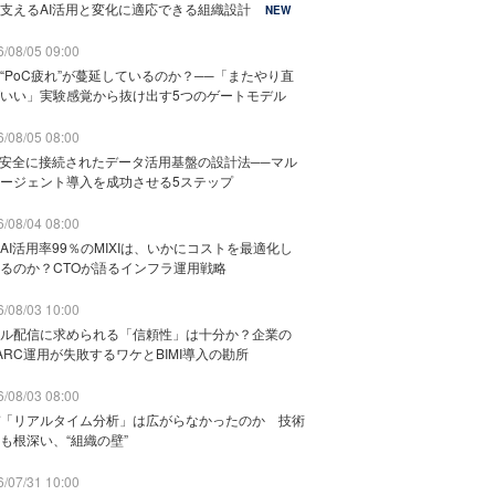
支えるAI活用と変化に適応できる組織設計
NEW
/08/05 09:00
“PoC疲れ”が蔓延しているのか？──「またやり直
いい」実験感覚から抜け出す5つのゲートモデル
/08/05 08:00
と安全に接続されたデータ活用基盤の設計法──マル
ージェント導入を成功させる5ステップ
/08/04 08:00
AI活用率99％のMIXIは、いかにコストを最適化し
るのか？CTOが語るインフラ運用戦略
/08/03 10:00
ル配信に求められる「信頼性」は十分か？企業の
ARC運用が失敗するワケとBIMI導入の勘所
/08/03 08:00
「リアルタイム分析」は広がらなかったのか 技術
も根深い、“組織の壁”
/07/31 10:00