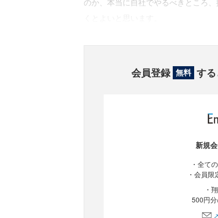
のか、本当に自社でやるべきところ、
くとよいと思います。
会員登録
する
無料
新規会
・全ての
・会員限
・翔
500円