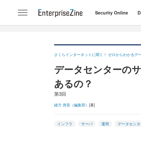
Security Online
D
さくらインターネットに聞く！ ゼロからわかるデ
データセンターのサ
あるの？
第3回
緒方 啓吾（編集部）
[著]
インフラ
サーバ
運用
データセンタ