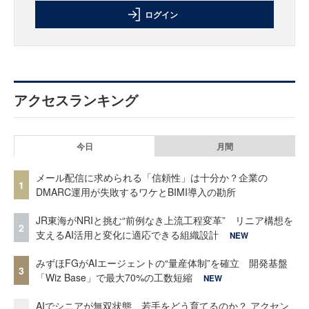
ログイン
アクセスランキング
今日
月間
メール配信に求められる「信頼性」は十分か？企業の
1
DMARC運用が失敗するワケとBIMI導入の勘所
JR東海がNRIと挑む“前例なき上流工程変革” リニア構想を
2
支えるAI活用と変化に適応できる組織設計
NEW
みずほFGがAIエージェントの“量産体制”を確立 開発基盤
3
「Wiz Base」で最大70%の工数短縮
NEW
AIでシニアが無双状態、若手をどう育てるのか？ アクセン