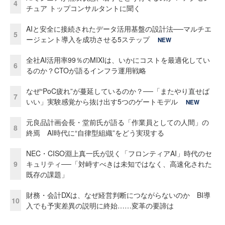
4
チュア トップコンサルタントに聞く
AIと安全に接続されたデータ活用基盤の設計法──マルチエ
5
ージェント導入を成功させる5ステップ
NEW
全社AI活用率99％のMIXIは、いかにコストを最適化してい
6
るのか？CTOが語るインフラ運用戦略
なぜ“PoC疲れ”が蔓延しているのか？──「またやり直せば
7
いい」実験感覚から抜け出す5つのゲートモデル
NEW
元良品計画会長・堂前氏が語る「作業員としての人間」の
8
終焉 AI時代に“自律型組織”をどう実現する
NEC・CISO淵上真一氏が説く「フロンティアAI」時代のセ
9
キュリティ──「対峙すべきは未知ではなく、高速化された
既存の課題」
財務・会計DXは、なぜ経営判断につながらないのか BI導
10
入でも予実差異の説明に終始……変革の要諦は