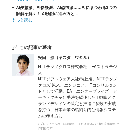
AI夢想派、AI懐疑派、AI恐怖派……AIにまつわる3つの
誤解を解く！ AI検討の進め方と...
もっと読む
この記事の著者
安田 航（ヤスダ ワタル）
NTTテクノクロス株式会社 EAストラテジ
スト
NTTソフトウェア入社(現社名、NTTテクノ
クロス)以来、エンジニア、ITコンサルタン
トとして活動。EA（エンタープライズ・ア
ーキテクチャ）手法を駆使したIT戦略／グ
ランドデザインの策定と推進に多数の実績
を持つ。日本企業の縦割り的な情報システ
ムの考え方に...
※プロフィールは、執筆時点、または直近の記事の寄稿時点で
の内容です