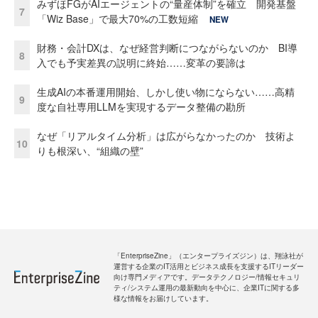
みずほFGがAIエージェントの“量産体制”を確立 開発基盤
7
「Wiz Base」で最大70%の工数短縮
NEW
財務・会計DXは、なぜ経営判断につながらないのか BI導
8
入でも予実差異の説明に終始……変革の要諦は
生成AIの本番運用開始、しかし使い物にならない……高精
9
度な自社専用LLMを実現するデータ整備の勘所
なぜ「リアルタイム分析」は広がらなかったのか 技術よ
10
りも根深い、“組織の壁”
「EnterpriseZine」（エンタープライズジン）は、翔泳社が
運営する企業のIT活用とビジネス成長を支援するITリーダー
向け専門メディアです。データテクノロジー/情報セキュリ
ティ/システム運用の最新動向を中心に、企業ITに関する多
様な情報をお届けしています。