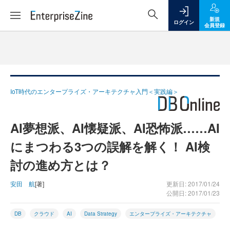
新規
ログイン
会員登録
IoT時代のエンタープライズ・アーキテクチャ入門＜実践編＞
AI夢想派、AI懐疑派、AI恐怖派……AI
にまつわる3つの誤解を解く！ AI検
討の進め方とは？
安田 航
[著]
更新日: 2017/01/24
公開日: 2017/01/23
DB
クラウド
AI
Data Strategy
エンタープライズ・アーキテクチャ