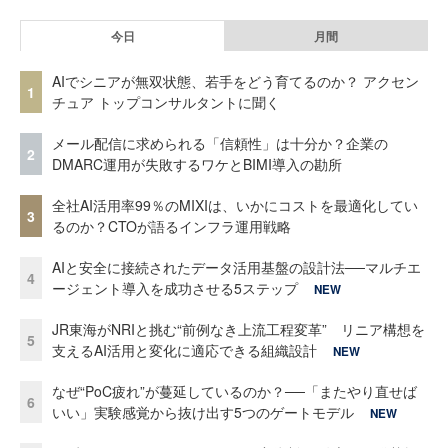
今日
月間
AIでシニアが無双状態、若手をどう育てるのか？ アクセン
1
チュア トップコンサルタントに聞く
メール配信に求められる「信頼性」は十分か？企業の
2
DMARC運用が失敗するワケとBIMI導入の勘所
全社AI活用率99％のMIXIは、いかにコストを最適化してい
3
るのか？CTOが語るインフラ運用戦略
AIと安全に接続されたデータ活用基盤の設計法──マルチエ
4
ージェント導入を成功させる5ステップ
NEW
JR東海がNRIと挑む“前例なき上流工程変革” リニア構想を
5
支えるAI活用と変化に適応できる組織設計
NEW
なぜ“PoC疲れ”が蔓延しているのか？──「またやり直せば
6
いい」実験感覚から抜け出す5つのゲートモデル
NEW