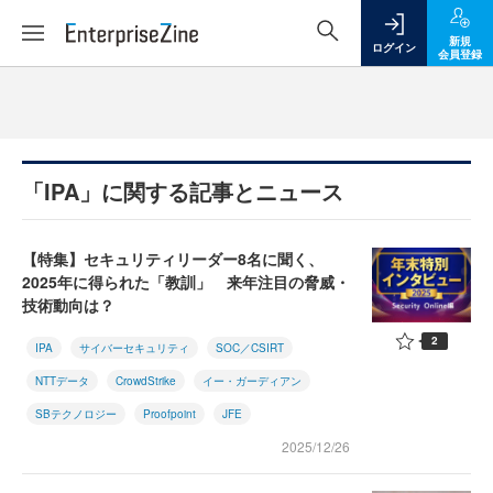
新規
ログイン
会員登録
「IPA」に関する記事とニュース
【特集】セキュリティリーダー8名に聞く、
2025年に得られた「教訓」 来年注目の脅威・
技術動向は？
2
IPA
サイバーセキュリティ
SOC／CSIRT
NTTデータ
CrowdStrike
イー・ガーディアン
SBテクノロジー
Proofpoint
JFE
2025/12/26