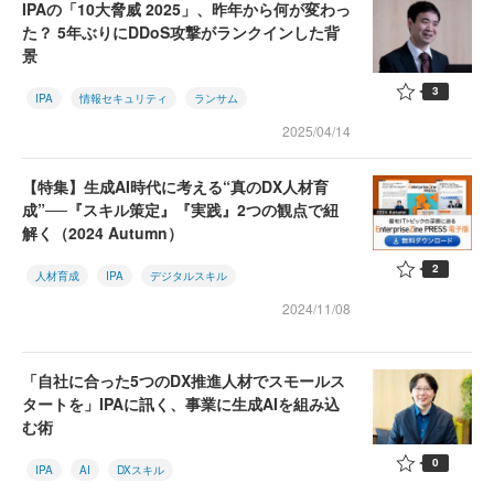
IPAの「10大脅威 2025」、昨年から何が変わっ
た？ 5年ぶりにDDoS攻撃がランクインした背
景
3
IPA
情報セキュリティ
ランサム
2025/04/14
【特集】生成AI時代に考える“真のDX人材育
成”──『スキル策定』『実践』2つの観点で紐
解く（2024 Autumn）
2
人材育成
IPA
デジタルスキル
2024/11/08
「自社に合った5つのDX推進人材でスモールス
タートを」IPAに訊く、事業に生成AIを組み込
む術
0
IPA
AI
DXスキル