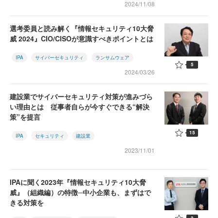
2024/11/08
選考委員と読み解く『情報セキュリティ10大脅
威 2024』CIO/CISOが意識すべきポイントとは
IPA
サイバーセキュリティ
ランサムウェア
5
2024/03/26
建設業でサイバーセキュリティ対策が進みづら
い理由とは 従事者自らが今すぐできる“解決
策”を提言
15
IPA
セキュリティ
建設業
2023/11/01
IPAに聞く2023年『情報セキュリティ10大脅
威』（組織編）の特徴─中小企業も、まずはで
きる対策を