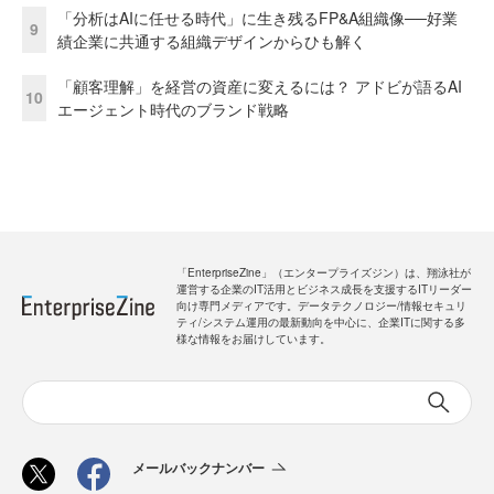
「分析はAIに任せる時代」に生き残るFP&A組織像──好業
9
績企業に共通する組織デザインからひも解く
「顧客理解」を経営の資産に変えるには？ アドビが語るAI
10
エージェント時代のブランド戦略
「EnterpriseZine」（エンタープライズジン）は、翔泳社が
運営する企業のIT活用とビジネス成長を支援するITリーダー
向け専門メディアです。データテクノロジー/情報セキュリ
ティ/システム運用の最新動向を中心に、企業ITに関する多
様な情報をお届けしています。
メールバックナンバー