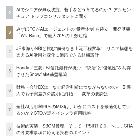
AIでシニアが無双状態、若手をどう育てるのか？ アクセン
2
チュア トップコンサルタントに聞く
みずほFGがAIエージェントの“量産体制”を確立 開発基盤
3
「Wiz Base」で最大70%の工数短縮
JR東海がNRIと挑む“前例なき上流工程変革” リニア構想を
4
支えるAI活用と変化に適応できる組織設計
Honda／三菱UFJ信託銀行が挑む、“統治”と“俊敏性”を共存
5
させたSnowflake基盤構築
財務・会計DXは、なぜ経営判断につながらないのか BI導
6
入でも予実差異の説明に終始……変革の要諦は
全社AI活用率99％のMIXIは、いかにコストを最適化してい
7
るのか？CTOが語るインフラ運用戦略
技術的実装、SBOM管理、そして「PSIRT 2.0」へ……CRA
8
の各要求事項に応える実務のポイント