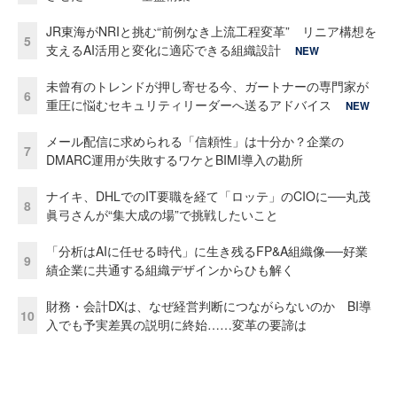
JR東海がNRIと挑む“前例なき上流工程変革” リニア構想を
5
支えるAI活用と変化に適応できる組織設計
NEW
未曾有のトレンドが押し寄せる今、ガートナーの専門家が
6
重圧に悩むセキュリティリーダーへ送るアドバイス
NEW
メール配信に求められる「信頼性」は十分か？企業の
7
DMARC運用が失敗するワケとBIMI導入の勘所
ナイキ、DHLでのIT要職を経て「ロッテ」のCIOに──丸茂
8
眞弓さんが“集大成の場”で挑戦したいこと
「分析はAIに任せる時代」に生き残るFP&A組織像──好業
9
績企業に共通する組織デザインからひも解く
財務・会計DXは、なぜ経営判断につながらないのか BI導
10
入でも予実差異の説明に終始……変革の要諦は