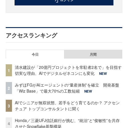
アクセスランキング
今日
月間
清水建設が「20億円プロジェクトを常駐者2名で」を目指す
1
切実な理由、AIでデジタルゼネコンにも変化
NEW
みずほFGがAIエージェントの“量産体制”を確立 開発基盤
2
「Wiz Base」で最大70%の工数短縮
NEW
AIでシニアが無双状態、若手をどう育てるのか？ アクセン
3
チュア トップコンサルタントに聞く
Honda／三菱UFJ信託銀行が挑む、“統治”と“俊敏性”を共存
4
させたSnowflake基盤構築