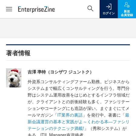
新規
ログイン
会員登録
著者情報
吉澤 準特（ヨシザワ ジュントク）
外資系コンサルティングファーム勤務。ビジネスから
システムまで幅広くコンサルティングを行う。専門分
野はシステム運用改善をはじめとするインフラ領域だ
が、クライアントとの折衝経験も多く、ファシリテー
ションやコーチングにも造詣が深い。まぐまぐにてメ
ールマガジン「
IT業界の裏話
」を発行中。著書に「
最
新会議運営の基本と実践がよ～くわかる本―ファシリ
テーションのテクニック満載!
」（秀和システム）が
ある。ITIL Manager有資格者。