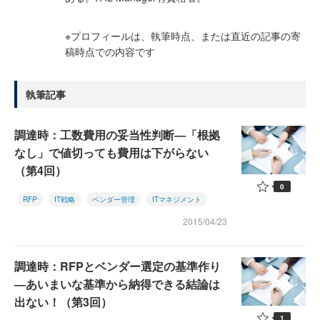
※プロフィールは、執筆時点、または直近の記事の寄
稿時点での内容です
執筆記事
調達時：工数費用の妥当性判断―「根拠
なし」で値切っても費用は下がらない
（第4回）
0
RFP
IT戦略
ベンダー管理
ITマネジメント
2015/04/23
調達時：RFPとベンダー選定の基準作り
―あいまいな基準から納得できる結論は
出ない！（第3回）
1