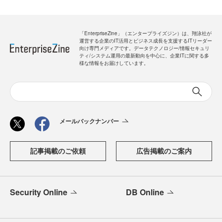
「EnterpriseZine」（エンタープライズジン）は、翔泳社が
運営する企業のIT活用とビジネス成長を支援するITリーダー
向け専門メディアです。データテクノロジー/情報セキュリ
ティ/システム運用の最新動向を中心に、企業ITに関する多
様な情報をお届けしています。
メールバックナンバー
記事掲載のご依頼
広告掲載のご案内
Security Online
DB Online