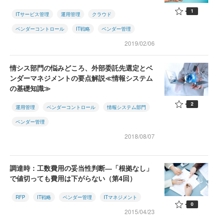
1
ITサービス管理
運用管理
クラウド
ベンダーコントロール
IT戦略
ベンダー管理
2019/02/06
情シス部門の悩みどころ、外部委託先選定とベ
ンダーマネジメントの要点解説≪情報システム
の基礎知識≫
2
運用管理
ベンダーコントロール
情報システム部門
ベンダー管理
2018/08/07
調達時：工数費用の妥当性判断―「根拠なし」
で値切っても費用は下がらない（第4回）
RFP
IT戦略
ベンダー管理
ITマネジメント
0
2015/04/23