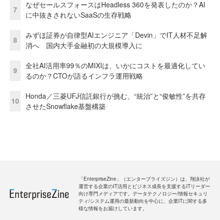
なぜセールスフォースはHeadless 360を発表したのか？AI
7
に中抜きされないSaaSの生存戦略
みずほ証券が自律型AIエンジニア「Devin」でIT人材不足解
8
消へ 国内大手金融初の大規模導入に
全社AI活用率99％のMIXIは、いかにコストを最適化してい
9
るのか？CTOが語るインフラ運用戦略
Honda／三菱UFJ信託銀行が挑む、“統治”と“俊敏性”を共存
10
させたSnowflake基盤構築
「EnterpriseZine」（エンタープライズジン）は、翔泳社が
運営する企業のIT活用とビジネス成長を支援するITリーダー
向け専門メディアです。データテクノロジー/情報セキュリ
ティ/システム運用の最新動向を中心に、企業ITに関する多
様な情報をお届けしています。