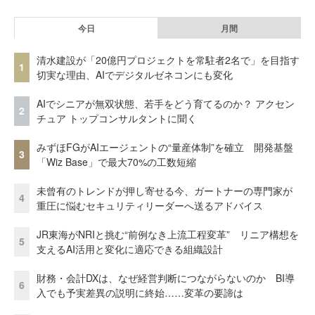
今日
月間
清水建設が「20億円プロジェクトを常駐者2名で」を目指す
1
切実な理由、AIでデジタルゼネコンにも変化
AIでシニアが無双状態、若手をどう育てるのか？ アクセン
2
チュア トップコンサルタントに聞く
みずほFGがAIエージェントの“量産体制”を確立 開発基盤
3
「Wiz Base」で最大70%の工数短縮
未曾有のトレンドが押し寄せる今、ガートナーの専門家が
4
重圧に悩むセキュリティリーダーへ送るアドバイス
JR東海がNRIと挑む“前例なき上流工程変革” リニア構想を
5
支えるAI活用と変化に適応できる組織設計
財務・会計DXは、なぜ経営判断につながらないのか BI導
6
入でも予実差異の説明に終始……変革の要諦は