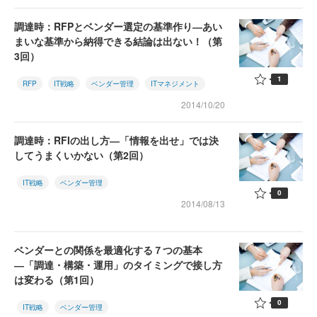
調達時：RFPとベンダー選定の基準作り―あい
まいな基準から納得できる結論は出ない！（第
3回）
1
RFP
IT戦略
ベンダー管理
ITマネジメント
2014/10/20
調達時：RFIの出し方―「情報を出せ」では決
してうまくいかない（第2回）
IT戦略
ベンダー管理
0
2014/08/13
ベンダーとの関係を最適化する７つの基本
―「調達・構築・運用」のタイミングで接し方
は変わる（第1回）
0
IT戦略
ベンダー管理