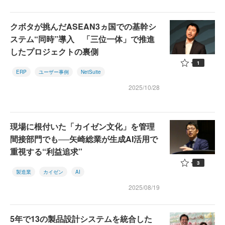
クボタが挑んだASEAN3ヵ国での基幹シ
ステム“同時”導入 「三位一体」で推進
したプロジェクトの裏側
1
ERP
ユーザー事例
NetSuite
2025/10/28
現場に根付いた「カイゼン文化」を管理
間接部門でも──矢崎総業が生成AI活用で
重視する“利益追求”
3
製造業
カイゼン
AI
2025/08/19
5年で13の製品設計システムを統合した