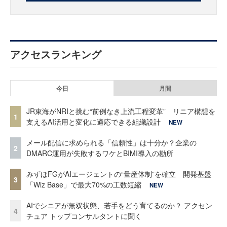
アクセスランキング
今日
月間
JR東海がNRIと挑む“前例なき上流工程変革” リニア構想を
1
支えるAI活用と変化に適応できる組織設計
NEW
メール配信に求められる「信頼性」は十分か？企業の
2
DMARC運用が失敗するワケとBIMI導入の勘所
みずほFGがAIエージェントの“量産体制”を確立 開発基盤
3
「Wiz Base」で最大70%の工数短縮
NEW
AIでシニアが無双状態、若手をどう育てるのか？ アクセン
4
チュア トップコンサルタントに聞く