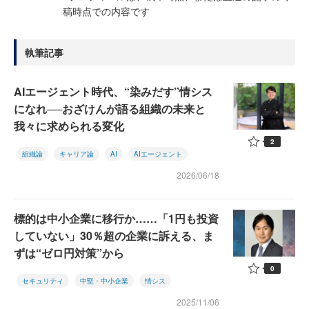
稿時点での内容です
執筆記事
AIエージェント時代、“染みだす”情シス
になれ──おざけんが語る組織の未来と
我々に求められる変化
2
組織論
キャリア論
AI
AIエージェント
2026/06/18
標的は中小企業に移行か……「1円も投資
していない」30％超の企業に訴える、ま
ずは“ゼロ円対策”から
0
セキュリティ
中堅・中小企業
情シス
2025/11/06