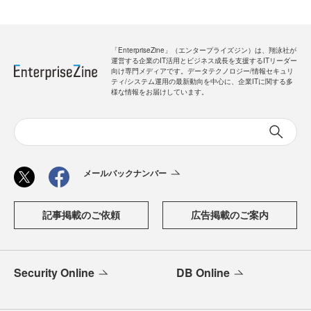
「EnterpriseZine」（エンタープライズジン）は、翔泳社が
運営する企業のIT活用とビジネス成長を支援するITリーダー
向け専門メディアです。データテクノロジー/情報セキュリ
ティ/システム運用の最新動向を中心に、企業ITに関する多
様な情報をお届けしています。
メールバックナンバー
記事掲載のご依頼
広告掲載のご案内
Security Online
DB Online