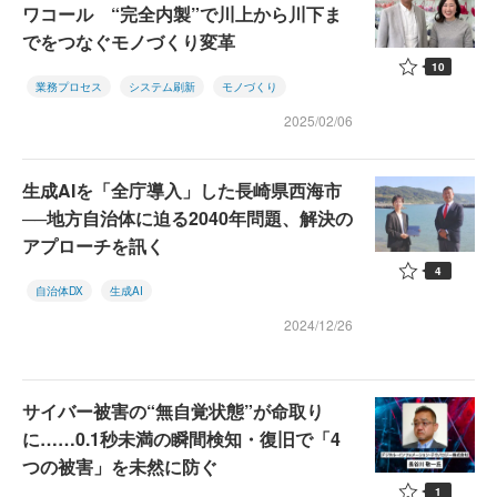
ワコール “完全内製”で川上から川下ま
でをつなぐモノづくり変革
10
業務プロセス
システム刷新
モノづくり
2025/02/06
生成AIを「全庁導入」した長崎県西海市
──地方自治体に迫る2040年問題、解決の
アプローチを訊く
4
自治体DX
生成AI
2024/12/26
サイバー被害の“無自覚状態”が命取り
に……0.1秒未満の瞬間検知・復旧で「4
つの被害」を未然に防ぐ
1