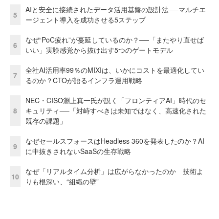
AIと安全に接続されたデータ活用基盤の設計法──マルチエ
5
ージェント導入を成功させる5ステップ
なぜ“PoC疲れ”が蔓延しているのか？──「またやり直せば
6
いい」実験感覚から抜け出す5つのゲートモデル
全社AI活用率99％のMIXIは、いかにコストを最適化してい
7
るのか？CTOが語るインフラ運用戦略
NEC・CISO淵上真一氏が説く「フロンティアAI」時代のセ
8
キュリティ──「対峙すべきは未知ではなく、高速化された
既存の課題」
なぜセールスフォースはHeadless 360を発表したのか？AI
9
に中抜きされないSaaSの生存戦略
なぜ「リアルタイム分析」は広がらなかったのか 技術よ
10
りも根深い、“組織の壁”