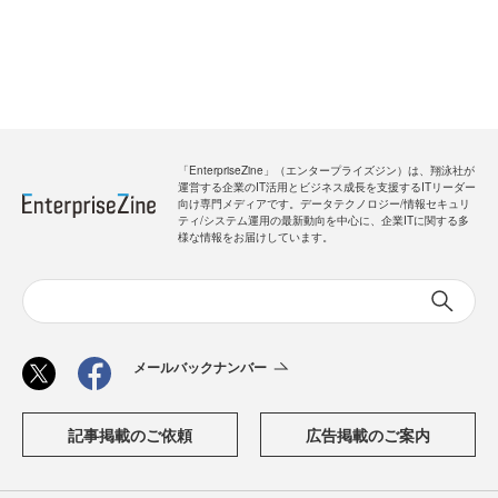
「EnterpriseZine」（エンタープライズジン）は、翔泳社が
運営する企業のIT活用とビジネス成長を支援するITリーダー
向け専門メディアです。データテクノロジー/情報セキュリ
ティ/システム運用の最新動向を中心に、企業ITに関する多
様な情報をお届けしています。
メールバックナンバー
記事掲載のご依頼
広告掲載のご案内