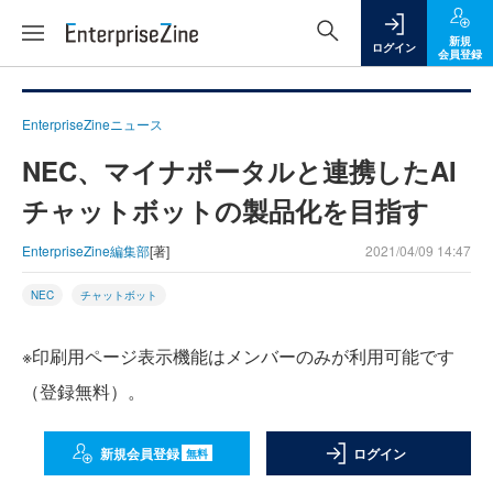
新規
ログイン
会員登録
EnterpriseZineニュース
NEC、マイナポータルと連携したAI
チャットボットの製品化を目指す
EnterpriseZine編集部
[著]
2021/04/09 14:47
NEC
チャットボット
※印刷用ページ表示機能はメンバーのみが利用可能です
（登録無料）。
新規会員登録
ログイン
無料