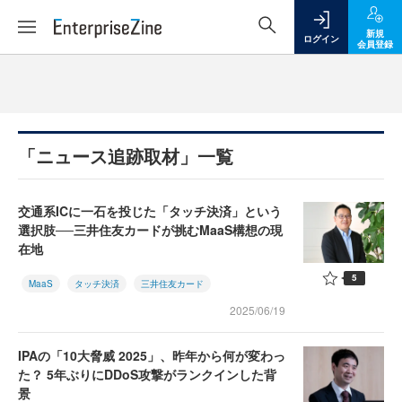
新規
ログイン
会員登録
「ニュース追跡取材」一覧
交通系ICに一石を投じた「タッチ決済」という
選択肢──三井住友カードが挑むMaaS構想の現
在地
5
MaaS
タッチ決済
三井住友カード
2025/06/19
IPAの「10大脅威 2025」、昨年から何が変わっ
た？ 5年ぶりにDDoS攻撃がランクインした背
景