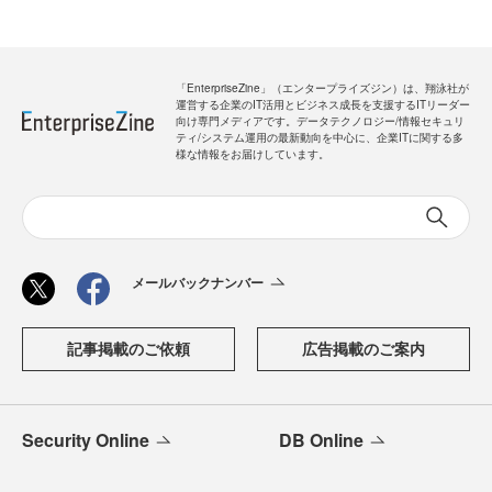
「EnterpriseZine」（エンタープライズジン）は、翔泳社が
運営する企業のIT活用とビジネス成長を支援するITリーダー
向け専門メディアです。データテクノロジー/情報セキュリ
ティ/システム運用の最新動向を中心に、企業ITに関する多
様な情報をお届けしています。
メールバックナンバー
記事掲載のご依頼
広告掲載のご案内
Security Online
DB Online