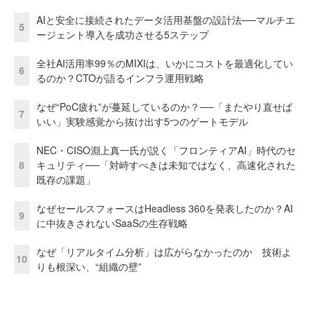
AIと安全に接続されたデータ活用基盤の設計法──マルチエ
5
ージェント導入を成功させる5ステップ
全社AI活用率99％のMIXIは、いかにコストを最適化してい
6
るのか？CTOが語るインフラ運用戦略
なぜ“PoC疲れ”が蔓延しているのか？──「またやり直せば
7
いい」実験感覚から抜け出す5つのゲートモデル
NEC・CISO淵上真一氏が説く「フロンティアAI」時代のセ
8
キュリティ──「対峙すべきは未知ではなく、高速化された
既存の課題」
なぜセールスフォースはHeadless 360を発表したのか？AI
9
に中抜きされないSaaSの生存戦略
なぜ「リアルタイム分析」は広がらなかったのか 技術よ
10
りも根深い、“組織の壁”