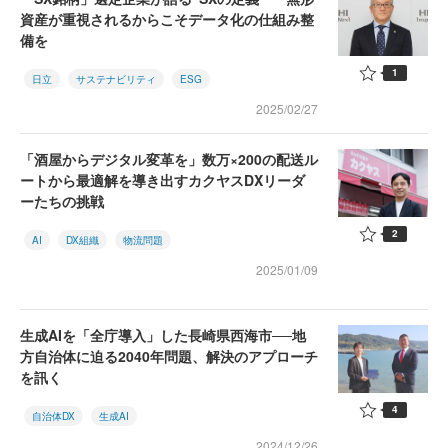
資産が重視されるからこそデータ化の仕組み整
備を
1
日立
サステナビリティ
ESG
2025/02/27
「酒屋からデジタル変革を」数万×200の配送ル
ートから最適解を導き出すカクヤスDXリーダ
ーたちの挑戦
2
AI
DX組織
物流問題
2025/01/09
生成AIを「全庁導入」した長崎県西海市──地
方自治体に迫る2040年問題、解決のアプローチ
を訊く
4
自治体DX
生成AI
2024/12/26