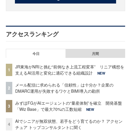
アクセスランキング
今日
月間
JR東海がNRIと挑む“前例なき上流工程変革” リニア構想を
1
支えるAI活用と変化に適応できる組織設計
NEW
メール配信に求められる「信頼性」は十分か？企業の
2
DMARC運用が失敗するワケとBIMI導入の勘所
みずほFGがAIエージェントの“量産体制”を確立 開発基盤
3
「Wiz Base」で最大70%の工数短縮
NEW
AIでシニアが無双状態、若手をどう育てるのか？ アクセン
4
チュア トップコンサルタントに聞く