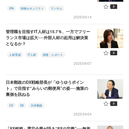
3
IPA
情報セキュリティ
ランサム
2025/04/14
管理職を目指すIT人材は15.7％、一方でフリー
ランス市場は拡大──外部人材の起用は解決策
となるか？
3
人材育成
IT人材
調査・レポート
2025/04/07
日本郵政のDX戦略部長が「ゆうゆうポイン
ト」で目指す“みらいの郵便局”の姿──施策の
裏側を訊ねる
3
CX
DX
日本郵政
2025/04/04
「SX銘柄」選定企業が語る“SXの定義”──無形