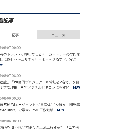
着記事
記事
ニュース
/08/07 09:00
有のトレンドが押し寄せる今、ガートナーの専門家
圧に悩むセキュリティリーダーへ送るアドバイス
EW
/08/07 08:00
建設が「20億円プロジェクトを常駐者2名で」を目
切実な理由、AIでデジタルゼネコンにも変化
NEW
/08/06 09:00
ほFGがAIエージェントの“量産体制”を確立 開発基
Wiz Base」で最大70%の工数短縮
NEW
/08/06 08:00
東海がNRIと挑む“前例なき上流工程変革” リニア構