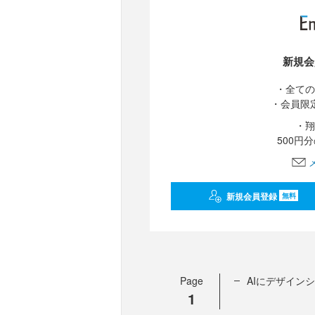
新規会
・全ての
・会員限
・翔
500円
新規会員登録
無料
Page
AIにデザイン
1