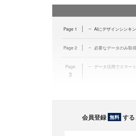
Page
1
AIにデザインシンキ
Page
2
必要なデータのみ取得する 
Page
データ活用でスマート介護。
3
会員登録
する
無料