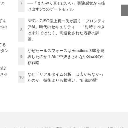
ケと
7
──「またやり直せばいい」実験感覚から抜
け出す5つのゲートモデル
”を
NEC・CISO淵上真一氏が説く「フロンティ
0%の
アAI」時代のセキュリティ──「対峙すべき
8
は未知ではなく、高速化された既存の課
題」
てる
ルタン
なぜセールスフォースはHeadless 360を発
9
表したのか？AIに中抜きされないSaaSの生
存戦略
の設
功させ
なぜ「リアルタイム分析」は広がらなかっ
10
たのか 技術よりも根深い、“組織の壁”