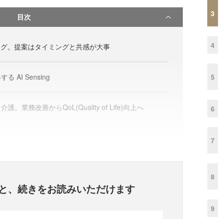
3
目次
4
ング。提案はタイミングと共感が大事
5
AI Sensing
業務改善からQoL(Quality of Life)向上へ
6
7
8
と、
続きをお読みいただけます
9