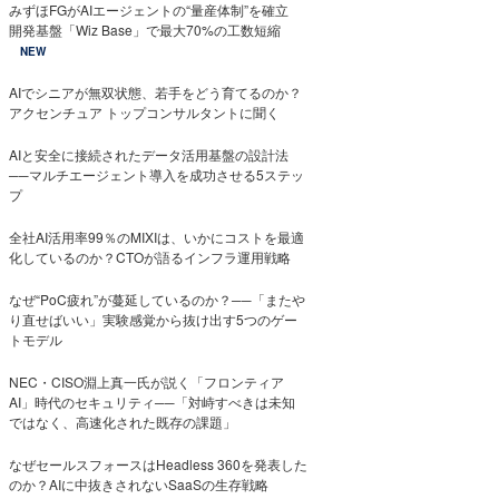
みずほFGがAIエージェントの“量産体制”を確立
開発基盤「Wiz Base」で最大70%の工数短縮
NEW
AIでシニアが無双状態、若手をどう育てるのか？
アクセンチュア トップコンサルタントに聞く
AIと安全に接続されたデータ活用基盤の設計法
──マルチエージェント導入を成功させる5ステッ
プ
全社AI活用率99％のMIXIは、いかにコストを最適
化しているのか？CTOが語るインフラ運用戦略
なぜ“PoC疲れ”が蔓延しているのか？──「またや
り直せばいい」実験感覚から抜け出す5つのゲー
トモデル
NEC・CISO淵上真一氏が説く「フロンティア
AI」時代のセキュリティ──「対峙すべきは未知
ではなく、高速化された既存の課題」
なぜセールスフォースはHeadless 360を発表した
のか？AIに中抜きされないSaaSの生存戦略