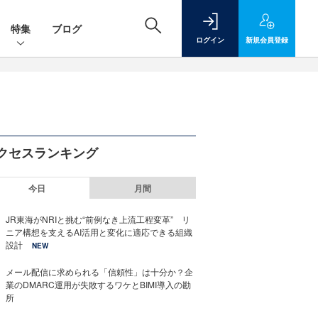
特集
ブログ
ログイン
新規
会員登録
クセスランキング
今日
月間
JR東海がNRIと挑む“前例なき上流工程変革” リ
ニア構想を支えるAI活用と変化に適応できる組織
設計
NEW
メール配信に求められる「信頼性」は十分か？企
業のDMARC運用が失敗するワケとBIMI導入の勘
所