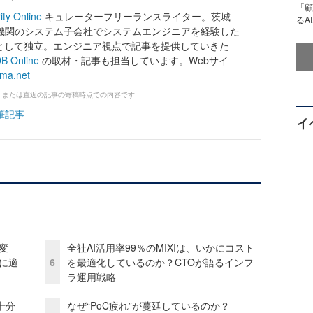
「顧
ity Online
キュレーターフリーランスライター。茨城
るA
機関のシステム子会社でシステムエンジニアを経験した
ーとして独立。エンジニア視点で記事を提供していきた
B Online
の取材・記事も担当しています。Webサイ
ama.net
、または直近の記事の寄稿時点での内容です
筆記事
イ
変
全社AI活用率99％のMIXIは、いかにコスト
化に適
6
を最適化しているのか？CTOが語るインフ
ラ運用戦略
十分
なぜ“PoC疲れ”が蔓延しているのか？