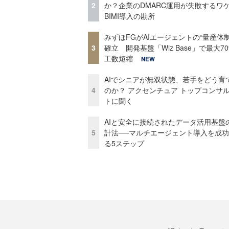
2
か？企業のDMARC運用が失敗するワ
BIMI導入の勘所
みずほFGがAIエージェントの“量産体制
3
確立 開発基盤「Wiz Base」で最大7
工数短縮
NEW
AIでシニアが無双状態、若手をどう育
4
のか？ アクセンチュア トップコンサ
トに聞く
AIと安全に接続されたデータ活用基盤
5
計法──マルチエージェント導入を成
る5ステップ