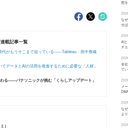
想を
2026
なぜ
せば
2026
ポート連載記事一覧
AI
チエ
代がもうそこまで迫っている――Tableau 田中香織
2026
全社
いてデータとAIの活用を推進するために必要な「人材」
てい
う変わる――パナソニックが挑む「くらしアップデート」
2026
メー
DM
2026
なぜ
より
2026
エミ）