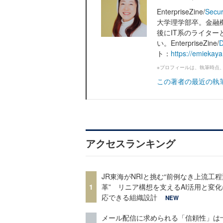
EnterpriseZine/
Secur
大学理学部卒。金融
後にIT系のライタ
い。EnterpriseZine/
D
ト：
https://emiekay
※プロフィールは、執筆時点
この著者の最近の執
アクセスランキング
JR東海がNRIと挑む“前例なき上流工程
1
革” リニア構想を支えるAI活用と変
応できる組織設計
NEW
メール配信に求められる「信頼性」は