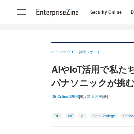
Security Online
D
data tech 2018 講演レポート
AIやIoT活用で私
パナソニックが挑
DB Online編集部
[編] /
加山 恵美
[著]
DB
IoT
AI
Data Strategy
Panas