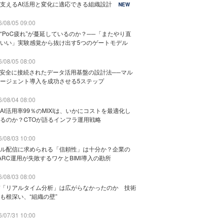
支えるAI活用と変化に適応できる組織設計
NEW
/08/05 09:00
“PoC疲れ”が蔓延しているのか？──「またやり直
いい」実験感覚から抜け出す5つのゲートモデル
/08/05 08:00
と安全に接続されたデータ活用基盤の設計法──マル
ージェント導入を成功させる5ステップ
/08/04 08:00
AI活用率99％のMIXIは、いかにコストを最適化し
るのか？CTOが語るインフラ運用戦略
/08/03 10:00
ル配信に求められる「信頼性」は十分か？企業の
ARC運用が失敗するワケとBIMI導入の勘所
/08/03 08:00
「リアルタイム分析」は広がらなかったのか 技術
も根深い、“組織の壁”
/07/31 10:00