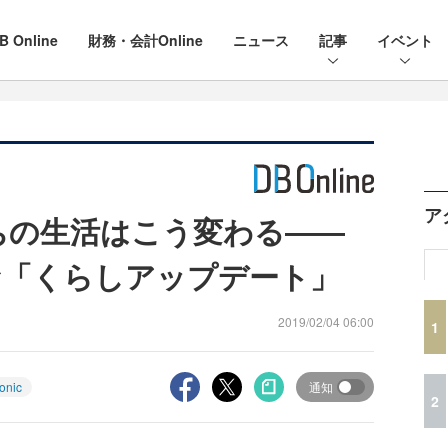
B Online
財務・会計Online
ニュース
記事
イベント
ア
たちの生活はこう変わる――
む「くらしアップデート」
2019/02/04 06:00
1
onic
通知
2