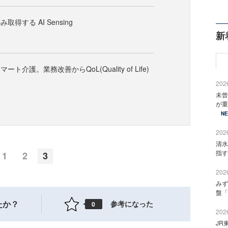
得する AI Sensing
新
ト介護。業務改善からQoL(Quality of Life)
2026
未曾
が重
N
2026
清水
指す
1
2
3
2026
みず
盤「
たか？
参考になった
0
2026
JR