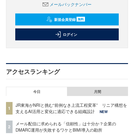
メールバックナンバー
新規会員登録
無料
ログイン
アクセスランキング
今日
月間
JR東海がNRIと挑む“前例なき上流工程変革” リニア構想を
1
支えるAI活用と変化に適応できる組織設計
NEW
メール配信に求められる「信頼性」は十分か？企業の
2
DMARC運用が失敗するワケとBIMI導入の勘所