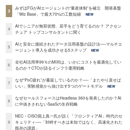
みずほFGがAIエージェントの“量産体制”を確立 開発基盤
3
「Wiz Base」で最大70%の工数短縮
NEW
AIでシニアが無双状態、若手をどう育てるのか？ アクセン
4
チュア トップコンサルタントに聞く
AIと安全に接続されたデータ活用基盤の設計法──マルチエ
5
ージェント導入を成功させる5ステップ
NEW
全社AI活用率99％のMIXIは、いかにコストを最適化してい
6
るのか？CTOが語るインフラ運用戦略
なぜ“PoC疲れ”が蔓延しているのか？──「またやり直せば
7
いい」実験感覚から抜け出す5つのゲートモデル
NEW
なぜセールスフォースはHeadless 360を発表したのか？AI
8
に中抜きされないSaaSの生存戦略
NEC・CISO淵上真一氏が説く「フロンティアAI」時代のセ
9
キュリティ──「対峙すべきは未知ではなく、高速化された
既存の課題」