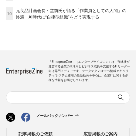
元良品計画会長・堂前氏が語る「作業員としての人間」の
10
終焉 AI時代に“自律型組織”をどう実現する
「EnterpriseZine」（エンタープライズジン）は、翔泳社が
運営する企業のIT活用とビジネス成長を支援するITリーダー
向け専門メディアです。データテクノロジー/情報セキュリ
ティ/システム運用の最新動向を中心に、企業ITに関する多
様な情報をお届けしています。
メールバックナンバー
記事掲載のご依頼
広告掲載のご案内