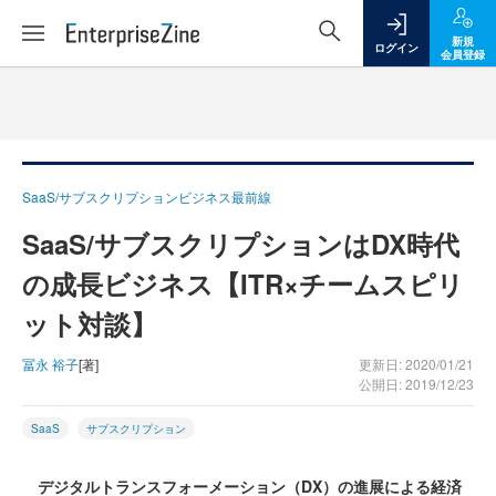
新規
ログイン
会員登録
SaaS/サブスクリプションビジネス最前線
SaaS/サブスクリプションはDX時代
の成長ビジネス【ITR×チームスピリ
ット対談】
冨永 裕子
[著]
更新日: 2020/01/21
公開日: 2019/12/23
SaaS
サブスクリプション
デジタルトランスフォーメーション（DX）の進展による経済