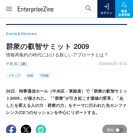
新規
ログイン
会員登録
Events & Seminars
群衆の叡智サミット 2009
情報再集約の時代における新しいアプローチとは？
中尾 真二
[著]
2009/05/29 16:30
メディア
情報
IT戦略
26日、時事通信ホール（中央区・東銀座）で「群衆の叡智サミッ
ト2009」が催された。「“群衆”が引き起こす価値の変革」「あ
したを変える人の力・群衆の力」をテーマに行われた当カンファ
レンスの2つのセッションを中心にリポートする。
通知