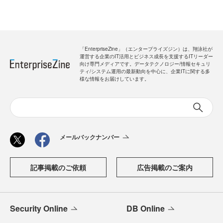
「EnterpriseZine」（エンタープライズジン）は、翔泳社が
運営する企業のIT活用とビジネス成長を支援するITリーダー
向け専門メディアです。データテクノロジー/情報セキュリ
ティ/システム運用の最新動向を中心に、企業ITに関する多
様な情報をお届けしています。
メールバックナンバー
記事掲載のご依頼
広告掲載のご案内
Security Online
DB Online