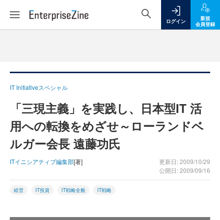
新規
ログイン
会員登録
IT Initiativeスペシャル
「三現主義」を実践し、日本型IT 活
用への転換をめざせ～ローランドベ
ルガー会長 遠藤功氏
ITイニシアティブ編集部
[著]
更新日: 2009/10/29
公開日: 2009/09/16
経営
IT投資
IT戦略全般
IT戦略