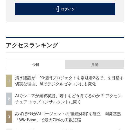
ログイン
アクセスランキング
今日
月間
清水建設が「20億円プロジェクトを常駐者2名で」を目指す
1
切実な理由、AIでデジタルゼネコンにも変化
AIでシニアが無双状態、若手をどう育てるのか？ アクセン
2
チュア トップコンサルタントに聞く
みずほFGがAIエージェントの“量産体制”を確立 開発基盤
3
「Wiz Base」で最大70%の工数短縮