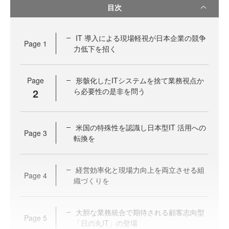
目次
IT 導入による現場軽視が日本企業の競争
Page
1
力低下を招く
Page
形骸化したITシステムを捨て業務視点か
2
ら必要性の是非を問う
米国の特殊性を認識し日本型IT 活用への
Page
3
転換を
経営効率化と現場力向上を両立させる組
Page
4
織づくりを
大胆な業務統合で期待される顧客志向型
Page
5
「日の丸IT」の登場