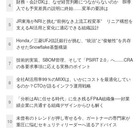
財務・会計DXは、なぜ経営判断につながらないのか BI導
4
入でも予実差異の説明に終始……変革の要諦は
JR東海がNRIと挑む“前例なき上流工程変革” リニア構想を
5
支えるAI活用と変化に適応できる組織設計
Honda／三菱UFJ信託銀行が挑む、“統治”と“俊敏性”を共存
6
させたSnowflake基盤構築
技術的実装、SBOM管理、そして「PSIRT 2.0」へ……CRA
7
の各要求事項に応える実務のポイント
全社AI活用率99％のMIXIは、いかにコストを最適化してい
8
るのか？CTOが語るインフラ運用戦略
「分析はAIに任せる時代」に生き残るFP&A組織像──好業
9
績企業に共通する組織デザインからひも解く
未曾有のトレンドが押し寄せる今、ガートナーの専門家が
10
重圧に悩むセキュリティリーダーへ送るアドバイス