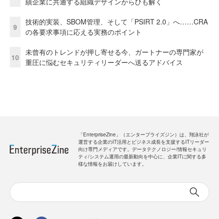
績企業に共通する組織デザインからひも解く
技術的実装、SBOM管理、そして「PSIRT 2.0」へ……CRA
9
の各要求事項に応える実務のポイント
未曾有のトレンドが押し寄せる今、ガートナーの専門家が
10
重圧に悩むセキュリティリーダーへ送るアドバイス
「EnterpriseZine」（エンタープライズジン）は、翔泳社が
運営する企業のIT活用とビジネス成長を支援するITリーダー
向け専門メディアです。データテクノロジー/情報セキュリ
ティ/システム運用の最新動向を中心に、企業ITに関する多
様な情報をお届けしています。