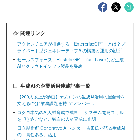
関連リンク
アクセンチュアが推進する「EnterpriseGPT」とは？プ
ライベート型ジェネレーティブAIの構築と運用の勘所
セールスフォース、Einstein GPT Trust Layerなど生成
AIとクラウドインフラ製品を発表
生成AIの企業活用連載記事一覧
【200人以上が参画】オムロンの生成AI活用の屋台骨を
支えるのは“業務課題を持つ”メンバー...
コクヨ本気のAI人材育成で成果──システム開発スキル
を叩き込むなど、独自の人材育成に光明
日立製作所 Generative AIセンター 吉田氏が語る生成AI
の「責任ある」活用──...