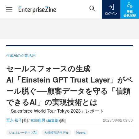
新規
ログイン
会員登録
生成AIの企業活用
セールスフォースの生成
AI「Einstein GPT Trust Layer」がベ
ール脱ぐ──顧客データを守る「信頼
できるAI」の実現技術とは
「Salesforce World Tour Tokyo 2023」レポート
冨永 裕子
[著] /
京部康男 (編集部)
[編]
2023/08/02 09:00
ジェネレーティブAI
大規模言語モデル
Neeva