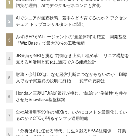
1
切実な理由、AIでデジタルゼネコンにも変化
AIでシニアが無双状態、若手をどう育てるのか？ アクセン
2
チュア トップコンサルタントに聞く
みずほFGがAIエージェントの“量産体制”を確立 開発基盤
3
「Wiz Base」で最大70%の工数短縮
JR東海がNRIと挑む“前例なき上流工程変革” リニア構想を
4
支えるAI活用と変化に適応できる組織設計
財務・会計DXは、なぜ経営判断につながらないのか BI導
5
入でも予実差異の説明に終始……変革の要諦は
Honda／三菱UFJ信託銀行が挑む、“統治”と“俊敏性”を共存
6
させたSnowflake基盤構築
全社AI活用率99％のMIXIは、いかにコストを最適化してい
7
るのか？CTOが語るインフラ運用戦略
「分析はAIに任せる時代」に生き残るFP&A組織像──好業
8