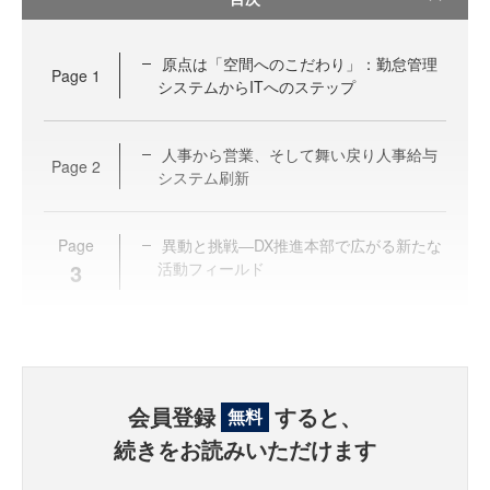
原点は「空間へのこだわり」：勤怠管理
Page
1
システムからITへのステップ
人事から営業、そして舞い戻り人事給与
Page
2
システム刷新
Page
異動と挑戦―DX推進本部で広がる新たな
3
活動フィールド
会員登録
すると、
無料
続きをお読みいただけます