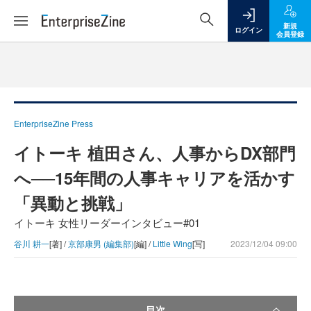
新規
ログイン
会員登録
EnterpriseZine Press
イトーキ 植田さん、人事からDX部門
へ──15年間の人事キャリアを活かす
「異動と挑戦」
イトーキ 女性リーダーインタビュー#01
谷川 耕一
[著] /
京部康男 (編集部)
[編] /
Little Wing
[写]
2023/12/04 09:00
目次