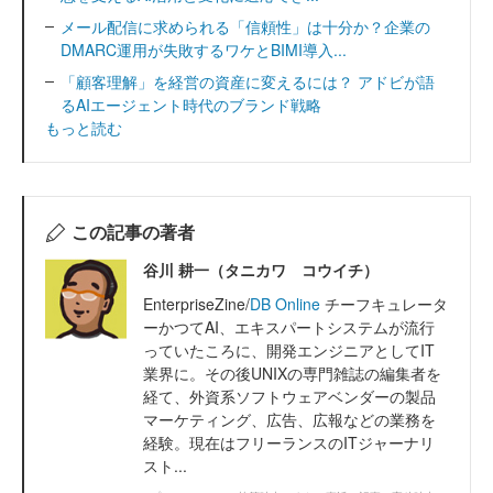
メール配信に求められる「信頼性」は十分か？企業の
DMARC運用が失敗するワケとBIMI導入...
「顧客理解」を経営の資産に変えるには？ アドビが語
るAIエージェント時代のブランド戦略
もっと読む
この記事の著者
谷川 耕一（タニカワ コウイチ）
EnterpriseZine/
DB Online
チーフキュレータ
ーかつてAI、エキスパートシステムが流行
っていたころに、開発エンジニアとしてIT
業界に。その後UNIXの専門雑誌の編集者を
経て、外資系ソフトウェアベンダーの製品
マーケティング、広告、広報などの業務を
経験。現在はフリーランスのITジャーナリ
スト...