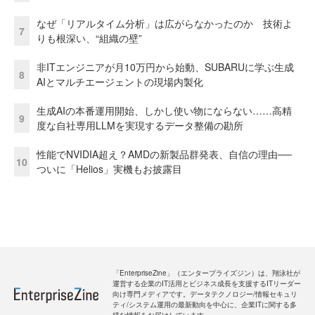
なぜ「リアルタイム分析」は広がらなかったのか 技術よ
7
りも根深い、“組織の壁”
非ITエンジニアが月10万円から始動、SUBARUに学ぶ生成
8
AIとマルチエージェントの現場内製化
生成AIの本番運用開始、しかし使い物にならない……高精
9
度な自社専用LLMを実現するデータ整備の勘所
性能でNVIDIA超え？AMDの新製品群発表、自信の理由──
10
ついに「Helios」実機もお披露目
「EnterpriseZine」（エンタープライズジン）は、翔泳社が
運営する企業のIT活用とビジネス成長を支援するITリーダー
向け専門メディアです。データテクノロジー/情報セキュリ
ティ/システム運用の最新動向を中心に、企業ITに関する多