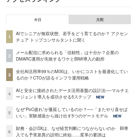
今日
月間
AIでシニアが無双状態、若手をどう育てるのか？ アクセン
1
チュア トップコンサルタントに聞く
メール配信に求められる「信頼性」は十分か？企業の
2
DMARC運用が失敗するワケとBIMI導入の勘所
全社AI活用率99％のMIXIは、いかにコストを最適化してい
3
るのか？CTOが語るインフラ運用戦略
AIと安全に接続されたデータ活用基盤の設計法──マルチエ
4
ージェント導入を成功させる5ステップ
NEW
なぜ“PoC疲れ”が蔓延しているのか？──「またやり直せば
5
いい」実験感覚から抜け出す5つのゲートモデル
NEW
財務・会計DXは、なぜ経営判断につながらないのか BI導
6
入でも予実差異の説明に終始……変革の要諦は