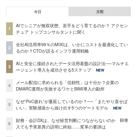
今日
月間
AIでシニアが無双状態、若手をどう育てるのか？ アクセン
1
チュア トップコンサルタントに聞く
全社AI活用率99％のMIXIは、いかにコストを最適化してい
2
るのか？CTOが語るインフラ運用戦略
AIと安全に接続されたデータ活用基盤の設計法──マルチエ
3
ージェント導入を成功させる5ステップ
NEW
メール配信に求められる「信頼性」は十分か？企業の
4
DMARC運用が失敗するワケとBIMI導入の勘所
なぜ“PoC疲れ”が蔓延しているのか？──「またやり直せば
5
いい」実験感覚から抜け出す5つのゲートモデル
NEW
財務・会計DXは、なぜ経営判断につながらないのか BI導
6
入でも予実差異の説明に終始……変革の要諦は