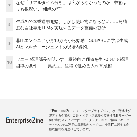
なぜ「リアルタイム分析」は広がらなかったのか 技術よ
7
りも根深い、“組織の壁”
生成AIの本番運用開始、しかし使い物にならない……高精
8
度な自社専用LLMを実現するデータ整備の勘所
非ITエンジニアが月10万円から始動、SUBARUに学ぶ生成
9
AIとマルチエージェントの現場内製化
ソニー 経理部長が明かす、継続的に価値を生み出せる経理
10
組織の条件──「集約型」組織で進める人材育成術
「EnterpriseZine」（エンタープライズジン）は、翔泳社が
運営する企業のIT活用とビジネス成長を支援するITリーダー
向け専門メディアです。データテクノロジー/情報セキュリ
ティ/システム運用の最新動向を中心に、企業ITに関する多
様な情報をお届けしています。