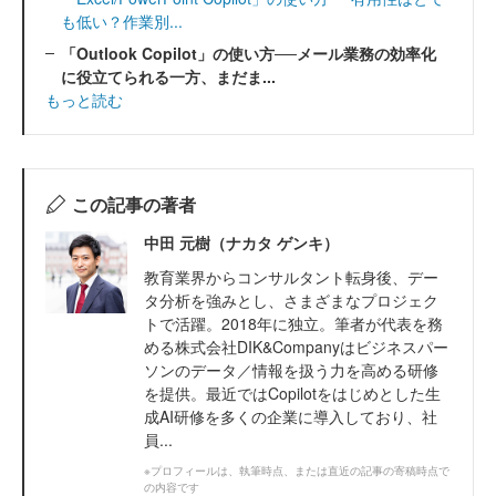
も低い？作業別...
「Outlook Copilot」の使い方──メール業務の効率化
に役立てられる一方、まだま...
もっと読む
この記事の著者
中田 元樹（ナカタ ゲンキ）
教育業界からコンサルタント転身後、デー
タ分析を強みとし、さまざまなプロジェク
トで活躍。2018年に独立。筆者が代表を務
める株式会社DIK&Companyはビジネスパー
ソンのデータ／情報を扱う力を高める研修
を提供。最近ではCopilotをはじめとした生
成AI研修を多くの企業に導入しており、社
員...
※プロフィールは、執筆時点、または直近の記事の寄稿時点で
の内容です