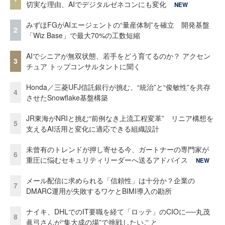
切実な理由、AIでデジタルゼネコンにも変化
NEW
みずほFGがAIエージェントの“量産体制”を確立 開発基盤
2
「Wiz Base」で最大70%の工数短縮
AIでシニアが無双状態、若手をどう育てるのか？ アクセン
3
チュア トップコンサルタントに聞く
Honda／三菱UFJ信託銀行が挑む、“統治”と“俊敏性”を共存
4
させたSnowflake基盤構築
JR東海がNRIと挑む“前例なき上流工程変革” リニア構想を
5
支えるAI活用と変化に適応できる組織設計
未曾有のトレンドが押し寄せる今、ガートナーの専門家が
6
重圧に悩むセキュリティリーダーへ送るアドバイス
NEW
メール配信に求められる「信頼性」は十分か？企業の
7
DMARC運用が失敗するワケとBIMI導入の勘所
ナイキ、DHLでのIT要職を経て「ロッテ」のCIOに──丸茂
8
眞弓さんが“集大成の場”で挑戦したいこと