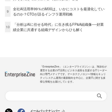
全社AI活用率99％のMIXIは、いかにコストを最適化してい
9
るのか？CTOが語るインフラ運用戦略
「分析はAIに任せる時代」に生き残るFP&A組織像──好業
10
績企業に共通する組織デザインからひも解く
「EnterpriseZine」（エンタープライズジン）は、翔泳社が
運営する企業のIT活用とビジネス成長を支援するITリーダー
向け専門メディアです。データテクノロジー/情報セキュリ
ティ/システム運用の最新動向を中心に、企業ITに関する多
様な情報をお届けしています。
メールバックナンバー