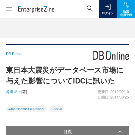
新規
ログイン
会員登録
DB Press
東日本大震災がデータベース市場に
与えた影響についてIDCに訊いた
谷川 耕一
[著]
更新日: 2012/02/10
公開日: 2011/08/25
#dbonline2011september
Special
目次