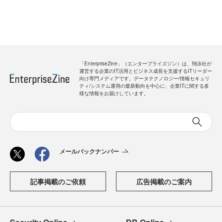
「EnterpriseZine」（エンタープライズジン）は、翔泳社が
運営する企業のIT活用とビジネス成長を支援するITリーダー
向け専門メディアです。データテクノロジー/情報セキュリ
ティ/システム運用の最新動向を中心に、企業ITに関する多
様な情報をお届けしています。
メールバックナンバー
記事掲載のご依頼
広告掲載のご案内