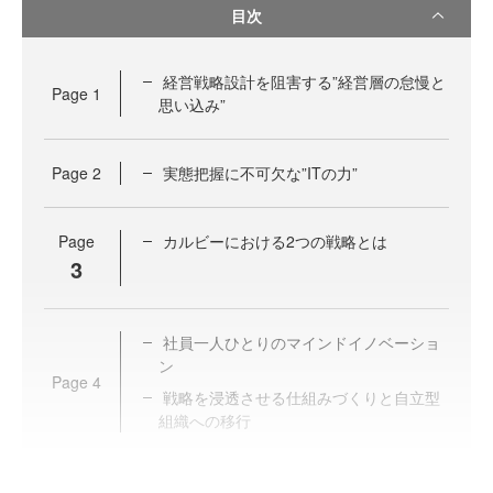
目次
経営戦略設計を阻害する”経営層の怠慢と
Page
1
思い込み”
Page
2
実態把握に不可欠な”ITの力”
Page
カルビーにおける2つの戦略とは
3
社員一人ひとりのマインドイノベーショ
ン
Page
4
戦略を浸透させる仕組みづくりと自立型
組織への移行