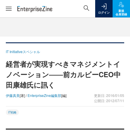
新規
ログイン
会員登録
IT Initiativeスペシャル
経営者が実現すべきマネジメントイ
ノベーション――前カルビーCEO中
田康雄氏に訊く
伊藤真美
[著] /
EnterpriseZine編集部
[編]
更新日: 2016/01/05
公開日: 2012/07/11
IT戦略