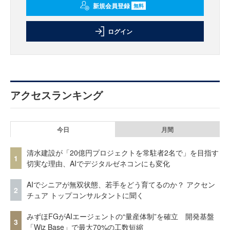
新規会員登録
無料
ログイン
アクセスランキング
今日
月間
清水建設が「20億円プロジェクトを常駐者2名で」を目指す
1
切実な理由、AIでデジタルゼネコンにも変化
AIでシニアが無双状態、若手をどう育てるのか？ アクセン
2
チュア トップコンサルタントに聞く
みずほFGがAIエージェントの“量産体制”を確立 開発基盤
3
「Wiz Base」で最大70%の工数短縮