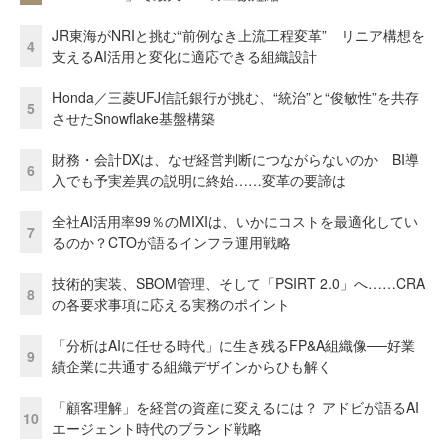
JR東海がNRIと挑む“前例なき上流工程変革” リニア構想を
4
支えるAI活用と変化に適応できる組織設計
Honda／三菱UFJ信託銀行が挑む、“統治”と“俊敏性”を共存
5
させたSnowflake基盤構築
財務・会計DXは、なぜ経営判断につながらないのか BI導
6
入でも予実差異の説明に終始……変革の要諦は
全社AI活用率99％のMIXIは、いかにコストを最適化してい
7
るのか？CTOが語るインフラ運用戦略
技術的実装、SBOM管理、そして「PSIRT 2.0」へ……CRA
8
の各要求事項に応える実務のポイント
「分析はAIに任せる時代」に生き残るFP&A組織像──好業
9
績企業に共通する組織デザインからひも解く
「顧客理解」を経営の資産に変えるには？ アドビが語るAI
10
エージェント時代のブランド戦略