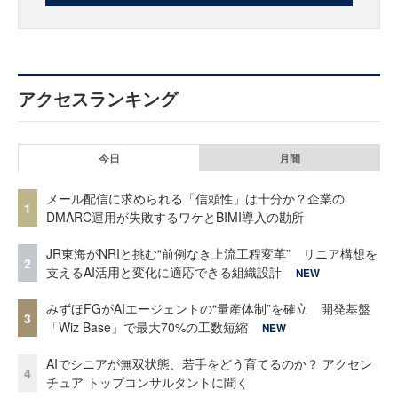
アクセスランキング
今日
月間
メール配信に求められる「信頼性」は十分か？企業の
1
DMARC運用が失敗するワケとBIMI導入の勘所
JR東海がNRIと挑む“前例なき上流工程変革” リニア構想を
2
支えるAI活用と変化に適応できる組織設計
NEW
みずほFGがAIエージェントの“量産体制”を確立 開発基盤
3
「Wiz Base」で最大70%の工数短縮
NEW
AIでシニアが無双状態、若手をどう育てるのか？ アクセン
4
チュア トップコンサルタントに聞く