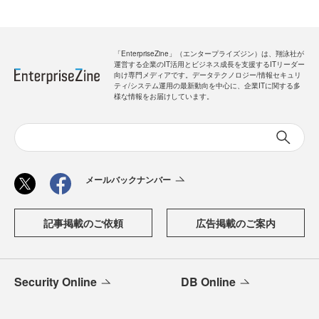
「EnterpriseZine」（エンタープライズジン）は、翔泳社が
運営する企業のIT活用とビジネス成長を支援するITリーダー
向け専門メディアです。データテクノロジー/情報セキュリ
ティ/システム運用の最新動向を中心に、企業ITに関する多
様な情報をお届けしています。
メールバックナンバー
記事掲載のご依頼
広告掲載のご案内
Security Online
DB Online