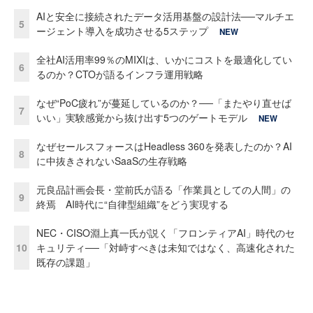
AIと安全に接続されたデータ活用基盤の設計法──マルチエ
5
ージェント導入を成功させる5ステップ
NEW
全社AI活用率99％のMIXIは、いかにコストを最適化してい
6
るのか？CTOが語るインフラ運用戦略
なぜ“PoC疲れ”が蔓延しているのか？──「またやり直せば
7
いい」実験感覚から抜け出す5つのゲートモデル
NEW
なぜセールスフォースはHeadless 360を発表したのか？AI
8
に中抜きされないSaaSの生存戦略
元良品計画会長・堂前氏が語る「作業員としての人間」の
9
終焉 AI時代に“自律型組織”をどう実現する
NEC・CISO淵上真一氏が説く「フロンティアAI」時代のセ
10
キュリティ──「対峙すべきは未知ではなく、高速化された
既存の課題」