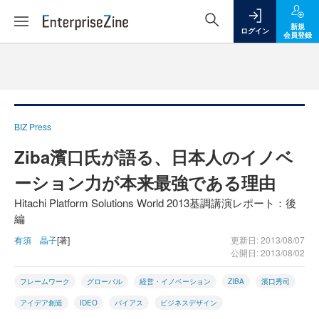
新規
ログイン
会員登録
BIZ Press
Ziba濱口氏が語る、日本人のイノベ
ーション力が本来最強である理由
Hitachi Platform Solutions World 2013基調講演レポート：後
編
有須 晶子
[著]
更新日: 2013/08/07
公開日: 2013/08/02
フレームワーク
グローバル
経営・イノベーション
ZIBA
濱口秀司
アイデア創造
IDEO
バイアス
ビジネスデザイン