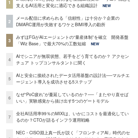
1
支えるAI活用と変化に適応できる組織設計
NEW
メール配信に求められる「信頼性」は十分か？企業の
2
DMARC運用が失敗するワケとBIMI導入の勘所
みずほFGがAIエージェントの“量産体制”を確立 開発基盤
3
「Wiz Base」で最大70%の工数短縮
NEW
AIでシニアが無双状態、若手をどう育てるのか？ アクセン
4
チュア トップコンサルタントに聞く
AIと安全に接続されたデータ活用基盤の設計法──マルチエ
5
ージェント導入を成功させる5ステップ
なぜ“PoC疲れ”が蔓延しているのか？──「またやり直せば
6
いい」実験感覚から抜け出す5つのゲートモデル
全社AI活用率99％のMIXIは、いかにコストを最適化してい
7
るのか？CTOが語るインフラ運用戦略
NEC・CISO淵上真一氏が説く「フロンティアAI」時代のセ