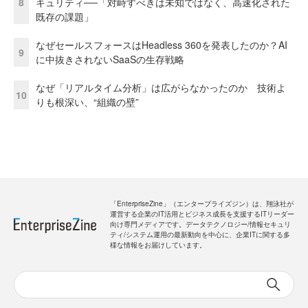
8
キュリティ──「対峙すべきは未知ではなく、高速化された
既存の課題」
なぜセールスフォースはHeadless 360を発表したのか？AI
9
に中抜きされないSaaSの生存戦略
なぜ「リアルタイム分析」は広がらなかったのか 技術よ
10
りも根深い、“組織の壁”
「EnterpriseZine」（エンタープライズジン）は、翔泳社が
運営する企業のIT活用とビジネス成長を支援するITリーダー
向け専門メディアです。データテクノロジー/情報セキュリ
ティ/システム運用の最新動向を中心に、企業ITに関する多
様な情報をお届けしています。